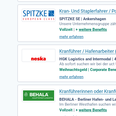
Kran- Und Staplerfahrer / P
SPITZKE SE | Ankershagen
Unsere Unternehmensgruppe zählt
ktur in Europa und bringen innov
Vollzeit
|
+
weitere Benefits
täglich neue Verbindungen. Unse
mehr erfahren
uns stehen die Bedürfnisse unser
ne spannende Karriere und erfahr
Kranführer / Hafenarbeiter 
HGK Logistics and Intermodal 
Ab sofort suchen wir bei der uc
e umfasst die Be- und Entladung
Weihnachtsgeld | Corporate Benef
ufserfahrung ist wünschenswert, 
mehr erfahren
d Reachstackern. Eine selbstständ
chtdienst. Bewerben Sie sich je
Kranführerinnen oder Kranf
BEHALA - Berliner Hafen- und L
Im Berliner Westhafen suchen wi
fassen das Handling von Contai
Vollzeit
|
+
weitere Benefits
bringen Sie Erfahrung in der Be