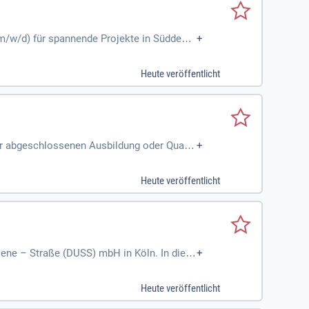
/w/d) für spannende Projekte in Süddeuts
+
jetzt!
Heute veröffentlicht
er abgeschlossenen Ausbildung oder Qualifi
+
sarbeiten. Wir bieten dir spannende Baus
ere Mitarbeitenden und unterstützen ihre
Heute veröffentlicht
iene – Straße (DUSS) mbH in Köln. In dies
+
ortfähigkeit von Ladeeinheiten sicher. Nach
nen. Sicherheit hat oberste Priorität, dah
Heute veröffentlicht
chste Effizienz zu gewährleisten. Unterstü