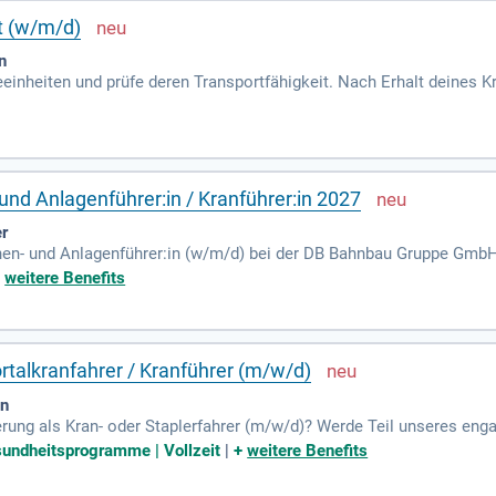
ht (w/m/d)
n
einheiten und prüfe deren Transportfähigkeit. Nach Erhalt deines K
nd du sicherheitsrelevante Vorschriften einhältst und das Datenerf
und Anlagenführer:in / Kranführer:in 2027
r
inen- und Anlagenführer:in (w/m/d) bei der DB Bahnbau Gruppe Gmb
 spannenden Einblicken in das Baustoffrecycling. Deine Praxis finde
+
weitere Benefits
– vom Schraubgerät bis zum Kran. Während der Ausbildung bist du
 untergebracht. Profitiere von unserer Unterstützung, um im Profil
nbausektor boomt – sichere dir jetzt deine Zukunft!
ortalkranfahrer / Kranführer (m/w/d)
en
rung als Kran- oder Staplerfahrer (m/w/d)? Werde Teil unseres eng
heren Transport von Gleis- und Weichenschwellen sowie Betonprodu
esundheitsprogramme | Vollzeit
|
+
weitere Benefits
hgerechte Verladen von Materialien auf LKW und Eisenbahnwaggons.
zen und zu erweitern. Bewirb dich jetzt und starte deine Karriere i