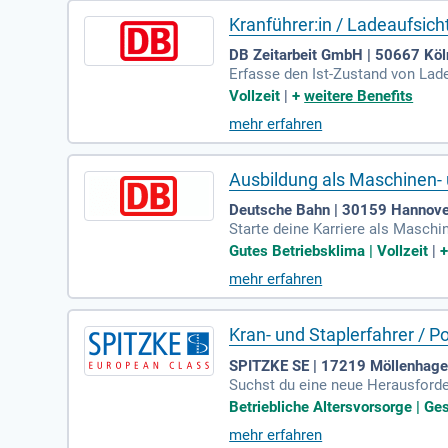
Kranführer:in / Ladeaufsic
DB Zeitarbeit GmbH | 50667 Köl
Erfasse den Ist-Zustand von Lade
nd unterstützende Geräte, währe
Vollzeit
|
+
weitere Benefits
Teams!
mehr erfahren
Ausbildung als Maschinen- 
Deutsche Bahn | 30159 Hannove
Starte deine Karriere als Masch
ir eine 2-jährige Ausbildung mit
Gutes Betriebsklima | Vollzeit
|
mit echten Maschinen arbeitest 
mehr erfahren
he der Berufsschule in Magdeburg
erfolgreich zu meistern. Der Bah
Kran- und Staplerfahrer / P
SPITZKE SE | 17219 Möllenhag
Suchst du eine neue Herausforde
ranfahrer sorgst du für den sic
Betriebliche Altersvorsorge | G
ng von Portalkränen und das Fac
mehr erfahren
inem dynamischen Umfeld einzuset