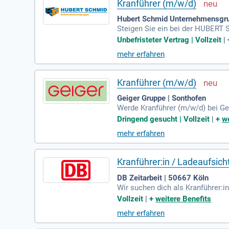
Kranführer (m/w/d)
Hubert Schmid Unternehmensgru
Steigen Sie ein bei der HUBERT
chland. Genießen Sie einen unbefr
Unbefristeter Vertrag | Vollzeit
|
mehr erfahren
Kranführer (m/w/d)
Geiger Gruppe | Sonthofen
Werde Kranführer (m/w/d) bei Gei
zierung. Deine Aufgaben umfass
Dringend gesucht | Vollzeit
|
+
we
tellen im Allgäu und legen Wert 
mehr erfahren
Work-Life-Balance. Starte ab sof
Kranführer:in / Ladeaufsic
DB Zeitarbeit | 50667 Köln
Wir suchen dich als Kranführer:
er Zeitarbeitsposition erledigst 
Vollzeit
|
+
weitere Benefits
dem Erwerb deines Kranführersche
mehr erfahren
er beachtest du alle relevanten 
tze unser Team und bewirb dich j