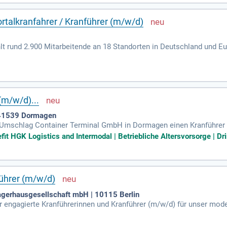
ortalkranfahrer / Kranführer (m/w/d)
 rund 2.900 Mitarbeitende an 18 Standorten in Deutschland und Euro
ative Lösungen voran. Als zuverlässiger Systemlieferant im Bereic
r Portfolio umfasst Fern- und Regionalbahnen, S- und U-Bahnen sow
er Kunden im Fokus, damit wir bestmögliche Mobilitätslösungen bie
en Sie mehr über Ihre Möglichkeiten in der Bahntechnologie!
(m/w/d)...
| 41539 Dormagen
t Umschlag Container Terminal GmbH in Dormagen einen Kranführer 
 von Schiffen sowie die Bedienung mobiler Umschlagsgeräte, unter 
it HGK Logistics and Intermodal | Betriebliche Altersvorsorge | Dri
aber nicht zwingend erforderlich. Idealerweise besitzen Sie Befähi
ige, teamorientierte Arbeitsweise und Flexibilität sind wichtig, ebe
tzt und werden Sie Teil unseres dynamischen Teams!
ührer (m/w/d)
agerhausgesellschaft mbH | 10115 Berlin
r engagierte Kranführerinnen und Kranführer (m/w/d) für unser mod
nern, die Bedienung von Containerbrücken sowie die Überprüfung u
dienung technischer Großgeräte mit, darunter Krananlagen und Reac