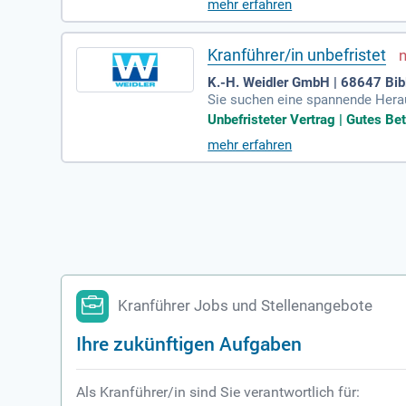
mehr erfahren
m umschlagaffinen Bereich ist erf
st, auch an Wochenenden und Fei
Kranführer/in unbefristet
K.-H. Weidler GmbH | 68647 Bib
Sie suchen eine spannende Heraus
30 Tage Urlaub und ein angenehme
Unbefristeter Vertrag | Gutes Be
h. Zudem profitieren Sie von uns
mehr erfahren
eine einfache Anreise aus Ludwig
Kranführer Jobs und Stellenangebote
Ihre zukünftigen Aufgaben
Als Kranführer/in sind Sie verantwortlich für: