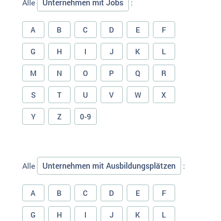
Unternehmen mit Jobs
Alle
:
A
B
C
D
E
F
G
H
I
J
K
L
M
N
O
P
Q
R
S
T
U
V
W
X
Y
Z
0-9
Unternehmen mit Ausbildungsplätzen
Alle
:
A
B
C
D
E
F
G
H
I
J
K
L