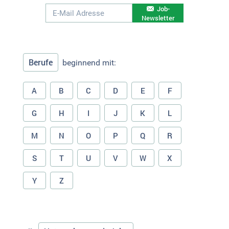
Job-
Newsletter
Berufe
beginnend mit:
A
B
C
D
E
F
G
H
I
J
K
L
M
N
O
P
Q
R
S
T
U
V
W
X
Y
Z