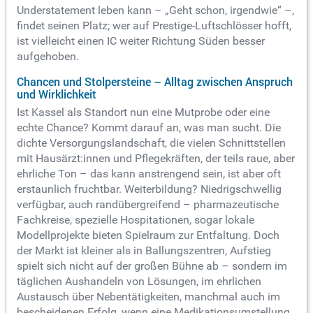
Understatement leben kann – „Geht schon, irgendwie“ –,
findet seinen Platz; wer auf Prestige-Luftschlösser hofft,
ist vielleicht einen IC weiter Richtung Süden besser
aufgehoben.
Chancen und Stolpersteine – Alltag zwischen Anspruch
und Wirklichkeit
Ist Kassel als Standort nun eine Mutprobe oder eine
echte Chance? Kommt darauf an, was man sucht. Die
dichte Versorgungslandschaft, die vielen Schnittstellen
mit Hausärzt:innen und Pflegekräften, der teils raue, aber
ehrliche Ton – das kann anstrengend sein, ist aber oft
erstaunlich fruchtbar. Weiterbildung? Niedrigschwellig
verfügbar, auch randübergreifend – pharmazeutische
Fachkreise, spezielle Hospitationen, sogar lokale
Modellprojekte bieten Spielraum zur Entfaltung. Doch
der Markt ist kleiner als in Ballungszentren, Aufstieg
spielt sich nicht auf der großen Bühne ab – sondern im
täglichen Aushandeln von Lösungen, im ehrlichen
Austausch über Nebentätigkeiten, manchmal auch im
bescheidenen Erfolg, wenn eine Medikationsumstellung