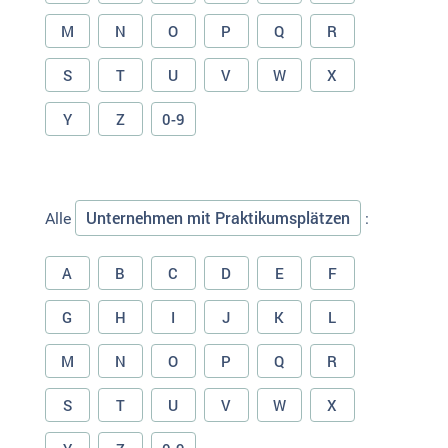
M
N
O
P
Q
R
S
T
U
V
W
X
Y
Z
0-9
Unternehmen mit Praktikumsplätzen
Alle
:
A
B
C
D
E
F
G
H
I
J
K
L
M
N
O
P
Q
R
S
T
U
V
W
X