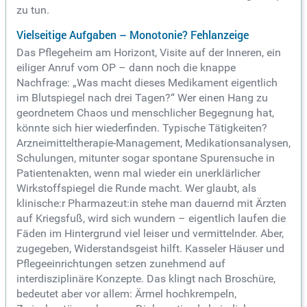
zu tun.
Vielseitige Aufgaben – Monotonie? Fehlanzeige
Das Pflegeheim am Horizont, Visite auf der Inneren, ein
eiliger Anruf vom OP – dann noch die knappe
Nachfrage: „Was macht dieses Medikament eigentlich
im Blutspiegel nach drei Tagen?“ Wer einen Hang zu
geordnetem Chaos und menschlicher Begegnung hat,
könnte sich hier wiederfinden. Typische Tätigkeiten?
Arzneimitteltherapie-Management, Medikationsanalysen,
Schulungen, mitunter sogar spontane Spurensuche in
Patientenakten, wenn mal wieder ein unerklärlicher
Wirkstoffspiegel die Runde macht. Wer glaubt, als
klinische:r Pharmazeut:in stehe man dauernd mit Ärzten
auf Kriegsfuß, wird sich wundern – eigentlich laufen die
Fäden im Hintergrund viel leiser und vermittelnder. Aber,
zugegeben, Widerstandsgeist hilft. Kasseler Häuser und
Pflegeeinrichtungen setzen zunehmend auf
interdisziplinäre Konzepte. Das klingt nach Broschüre,
bedeutet aber vor allem: Ärmel hochkrempeln,