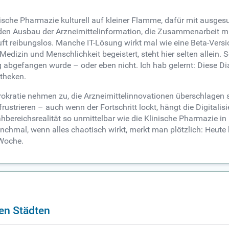
nische Pharmazie kulturell auf kleiner Flamme, dafür mit ausge
den Ausbau der Arzneimittelinformation, die Zusammenarbeit mi
 läuft reibungslos. Manche IT-Lösung wirkt mal wie eine Beta-Ve
edizin und Menschlichkeit begeistert, steht hier selten allein. S
 abgefangen wurde – oder eben nicht. Ich hab gelernt: Diese Dial
theken.
okratie nehmen zu, die Arzneimittelinnovationen überschlagen sic
ustrieren – auch wenn der Fortschritt lockt, hängt die Digitalis
reichsrealität so unmittelbar wie die Klinische Pharmazie in Ka
hmal, wenn alles chaotisch wirkt, merkt man plötzlich: Heute 
 Woche.
en Städten