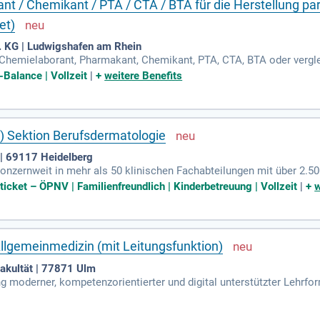
 / Chemikant / PTA / CTA / BTA für die Herstellung paren
et)
 KG | Ludwigshafen am Rhein
Chemielaborant, Pharmakant, Chemikant, PTA, CTA, BTA oder vergle
 Berufserfahrung in der aseptischen Herstellung (Arbeiten in Rein
-Balance | Vollzeit
|
+
weitere Benefits
) Sektion Berufsdermatologie
 | 69117 Heidelberg
onzernweit in mehr als 50 klinischen Fachabteilungen mit über 2.500
 mehr als 1.000.000 Mal Patienten ambulant behandelt.
ticket – ÖPNV | Familienfreundlich | Kinderbetreuung | Vollzeit
|
+
w
llgemeinmedizin (mit Leitungsfunktion)
Fakultät | 77871 Ulm
g moderner, kompetenzorientierter und digital unterstützter Lehrfor
tt. Nutzen Sie die Chance und gestalten Sie mit uns die Universität