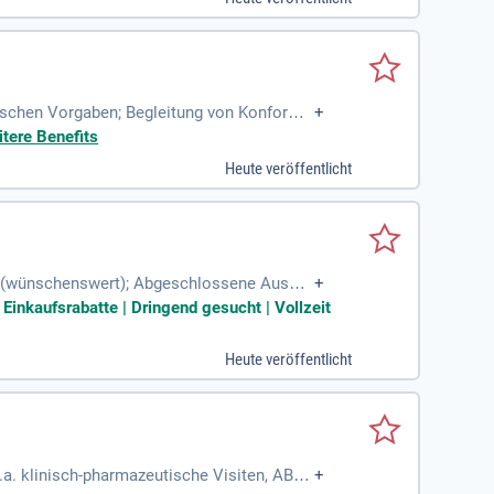
ischen Vorgaben; Begleitung von Konformit
+
d Unterstützung bei klinischen
itere Benefits
Heute veröffentlicht
ld (wünschenswert); Abgeschlossene Ausbil
+
esundheitsmanagement,
 Einkaufsrabatte | Dringend gesucht | Vollzeit
Heute veröffentlicht
.a. klinisch-pharmazeutische Visiten, ABS);
+