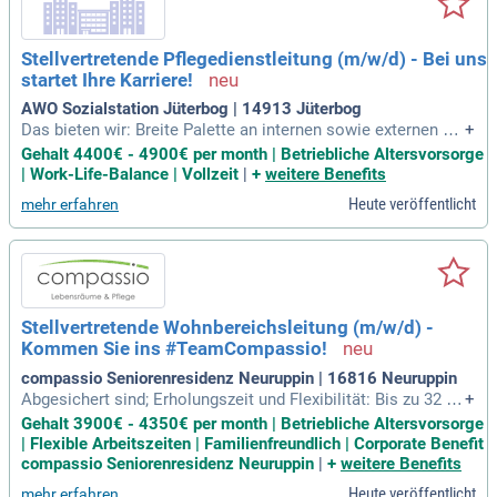
Stellvertretende Pflegedienstleitung (m/w/d) - Bei uns
startet Ihre Karriere!
AWO Sozialstation Jüterbog | 14913 Jüterbog
Das bieten wir: Breite Palette an internen sowie externen Fo
+
rt- und Weiterbildungen; hierfür übernehmen wir die Kosten u
Gehalt 4400€ - 4900€ per month | Betriebliche Altersvorsorge
nd stellen SIe frei; Ein faires und tariflich festgelegtes Gehal
| Work-Life-Balance | Vollzeit
|
+
weitere Benefits
t; Falls Sie noch auf der Suche nach einem Kindergartenplat
Heute veröffentlicht
mehr erfahren
z sind,
Stellvertretende Wohnbereichsleitung (m/w/d) -
Kommen Sie ins #TeamCompassio!
compassio Seniorenresidenz Neuruppin | 16816 Neuruppin
Abgesichert sind; Erholungszeit und Flexibilität: Bis zu 32 Ur
+
laubstage im Jahr für eine 5,5-Tage-Woche (35 Tage für eine
Gehalt 3900€ - 4350€ per month | Betriebliche Altersvorsorge
6-Tage-Woche), flexible Arbeitszeitmodelle, Sonderurlaubsta
| Flexible Arbeitszeiten | Familienfreundlich | Corporate Benefit
ge für besondere Anlässe; Familienfreundlichkeit: Compass
compassio Seniorenresidenz Neuruppin
|
+
weitere Benefits
io bietet einen Kindergartenzuschuss
Heute veröffentlicht
mehr erfahren