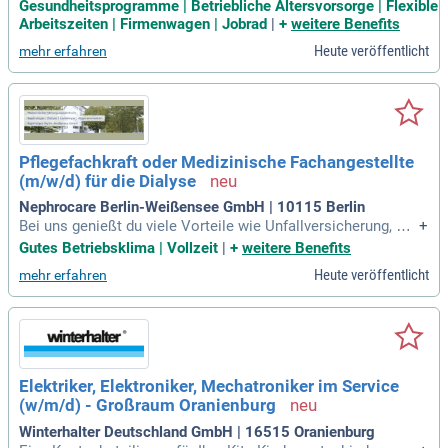
ungen; Zuschüsse für Kindergarten/Kita und außerordentlich
Gesundheitsprogramme | Betriebliche Altersvorsorge | Flexible
e Zuwendungen je Lebenssituation und Betriebszugehörigke
Arbeitszeiten | Firmenwagen | Jobrad
|
+
weitere Benefits
it.
Heute veröffentlicht
mehr erfahren
Pflegefachkraft oder Medizinische Fachangestellte
(m/w/d) für die Dialyse
Nephrocare Berlin-Weißensee GmbH | 10115 Berlin
Bei uns genießt du viele Vorteile wie Unfallversicherung, Kin
+
dergartenzuschuss, Mitarbeiterrabatte etc. und eine Einarbei
Gutes Betriebsklima | Vollzeit
|
+
weitere Benefits
tung, die sich nach deinen Bedürfnissen richten.
Heute veröffentlicht
mehr erfahren
Elektriker, Elektroniker, Mechatroniker im Service
(w/m/d) - Großraum Oranienburg
Winterhalter Deutschland GmbH | 16515 Oranienburg