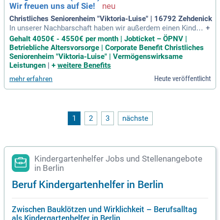
Wir freuen uns auf Sie!
Christliches Seniorenheim "Viktoria-Luise" | 16792 Zehdenick
In unserer Nachbarschaft haben wir außerdem einen Kinder
+
garten, mit dem wir gerne zusammenarbeiten. Insgesamt ist
Gehalt 4050€ - 4550€ per month | Jobticket – ÖPNV |
unser Haus sehr offen, unsere Cafeteria begrüßt auch gerne
Betriebliche Altersvorsorge | Corporate Benefit Christliches
externe Besucher:innen.
Seniorenheim "Viktoria-Luise" | Vermögenswirksame
Leistungen
|
+
weitere Benefits
Heute veröffentlicht
mehr erfahren
1
2
3
nächste
Kindergartenhelfer Jobs und Stellenangebote
in Berlin
Beruf Kindergartenhelfer in Berlin
Zwischen Bauklötzen und Wirklichkeit – Berufsalltag
als Kindergartenhelfer in Berlin