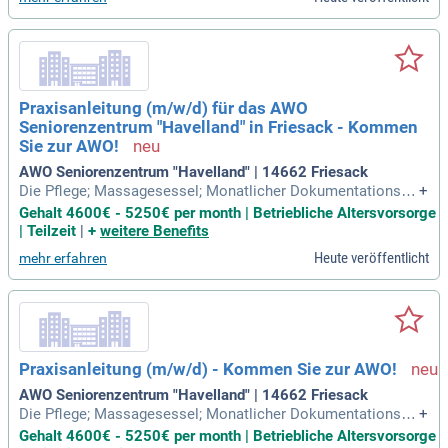
Praxisanleitung (m/w/d) für das AWO
Seniorenzentrum "Havelland" in Friesack - Kommen
Sie zur AWO!
AWO Seniorenzentrum "Havelland" | 14662 Friesack
Die Pflege; Massagesessel; Monatlicher Dokumentationsta
+
g und zweimal jährlich Supervision; Unterstützung bei der Ki
Gehalt 4600€ - 5250€ per month | Betriebliche Altersvorsorge
ndergartensuche; Unterstützung bei der Wohnungssuche; W
| Teilzeit
|
+
weitere Benefits
öchentliches Frühstück; Wunschbücher und verlässliche Url
Heute veröffentlicht
mehr erfahren
aubsplanung.
Praxisanleitung (m/w/d) - Kommen Sie zur AWO!
AWO Seniorenzentrum "Havelland" | 14662 Friesack
Die Pflege; Massagesessel; Monatlicher Dokumentationsta
+
g und zweimal jährlich Supervision; Unterstützung bei der Ki
Gehalt 4600€ - 5250€ per month | Betriebliche Altersvorsorge