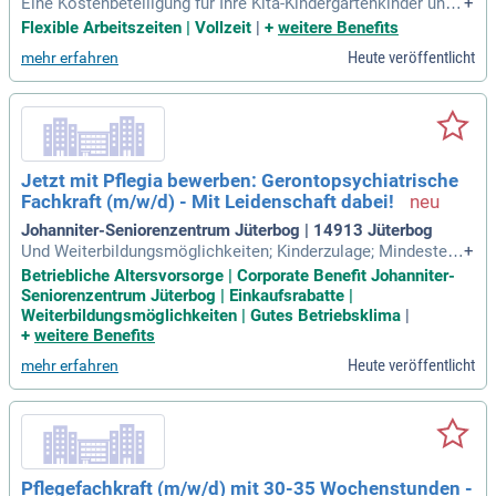
Eine Kostenbeteiligung für Ihre Kita-Kindergartenkinder und
+
ein Kinderferienprogramm.
Flexible Arbeitszeiten | Vollzeit
|
+
weitere Benefits
Heute veröffentlicht
mehr erfahren
Jetzt mit Pflegia bewerben: Gerontopsychiatrische
Fachkraft (m/w/d) - Mit Leidenschaft dabei!
Johanniter-Seniorenzentrum Jüterbog | 14913 Jüterbog
Und Weiterbildungsmöglichkeiten; Kinderzulage; Mindesten
+
s 30 Tage Urlaub; Mitgestaltung der Dienstplanung; Möglich
Betriebliche Altersvorsorge | Corporate Benefit Johanniter-
keit der Entgeltumwandlung; Regelmäßige Mitarbeitendenge
Seniorenzentrum Jüterbog | Einkaufsrabatte |
spräche; Regelmäßige Team-Events; Sehr flexible Dienstzeit
Weiterbildungsmöglichkeiten | Gutes Betriebsklima
|
en (Elterndienste bspw
+
weitere Benefits
Heute veröffentlicht
mehr erfahren
Pflegefachkraft (m/w/d) mit 30-35 Wochenstunden -