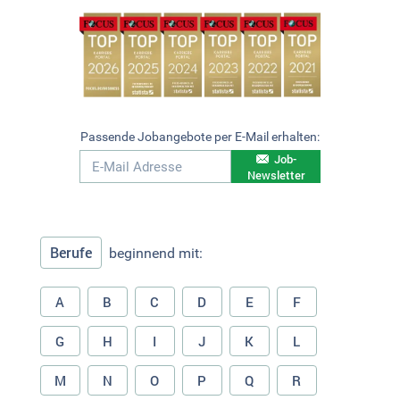
Passende Jobangebote per E-Mail erhalten:
Job-
Newsletter
Berufe
beginnend mit:
A
B
C
D
E
F
G
H
I
J
K
L
M
N
O
P
Q
R