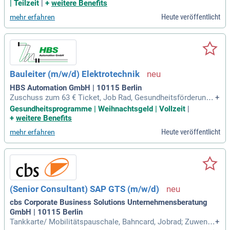
ndergartensuche; Unterstützung bei der Wohnungssuche; W
| Teilzeit
|
+
weitere Benefits
öchentliches Frühstück; Wunschbücher und verlässliche Url
Heute veröffentlicht
mehr erfahren
aubsplanung.
Bauleiter (m/w/d) Elektrotechnik
HBS Automation GmbH | 10115 Berlin
Zuschuss zum 63 € Ticket, Job Rad, Gesundheitsförderung,
+
Übernahme der Kindergarten- und Hortgebühren, Weihnacht
Gesundheitsprogramme | Weihnachtsgeld | Vollzeit
|
sgeld und Erholungsbeihilfe und viel mehr!
+
weitere Benefits
Heute veröffentlicht
mehr erfahren
(Senior Consultant) SAP GTS (m/w/d)
cbs Corporate Business Solutions Unternehmensberatung
GmbH | 10115 Berlin
Tankkarte/ Mobilitätspauschale, Bahncard, Jobrad; Zuwend
+