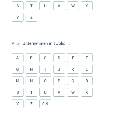
S
T
U
V
W
X
Y
Z
Unternehmen mit Jobs
Alle
:
A
B
C
D
E
F
G
H
I
J
K
L
M
N
O
P
Q
R
S
T
U
V
W
X
Y
Z
0-9