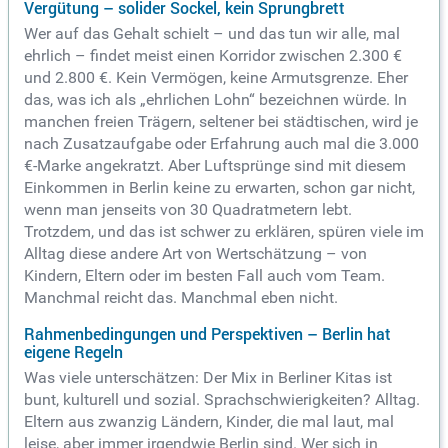
Vergütung – solider Sockel, kein Sprungbrett
Wer auf das Gehalt schielt – und das tun wir alle, mal
ehrlich – findet meist einen Korridor zwischen 2.300 €
und 2.800 €. Kein Vermögen, keine Armutsgrenze. Eher
das, was ich als „ehrlichen Lohn“ bezeichnen würde. In
manchen freien Trägern, seltener bei städtischen, wird je
nach Zusatzaufgabe oder Erfahrung auch mal die 3.000
€-Marke angekratzt. Aber Luftsprünge sind mit diesem
Einkommen in Berlin keine zu erwarten, schon gar nicht,
wenn man jenseits von 30 Quadratmetern lebt.
Trotzdem, und das ist schwer zu erklären, spüren viele im
Alltag diese andere Art von Wertschätzung – von
Kindern, Eltern oder im besten Fall auch vom Team.
Manchmal reicht das. Manchmal eben nicht.
Rahmenbedingungen und Perspektiven – Berlin hat
eigene Regeln
Was viele unterschätzen: Der Mix in Berliner Kitas ist
bunt, kulturell und sozial. Sprachschwierigkeiten? Alltag.
Eltern aus zwanzig Ländern, Kinder, die mal laut, mal
leise, aber immer irgendwie Berlin sind. Wer sich in