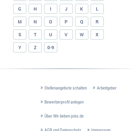
G
H
I
J
K
L
M
N
O
P
Q
R
S
T
U
V
W
X
Y
Z
0-9
Stellenangebote schalten
Arbeitgeber
Bewerberprofil anlegen
Über Wir-lieben-jobs.de
AGB und Datenschutz
Impressum