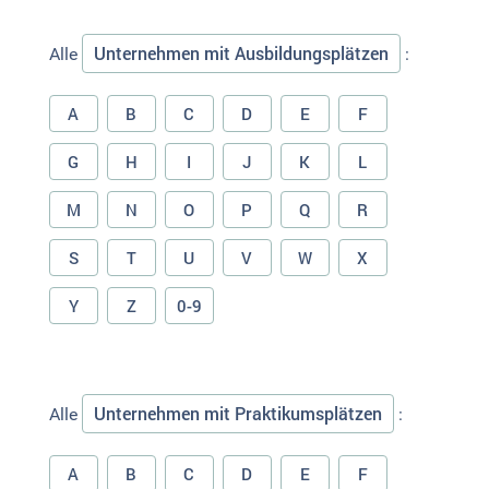
Unternehmen mit Ausbildungsplätzen
Alle
:
A
B
C
D
E
F
G
H
I
J
K
L
M
N
O
P
Q
R
S
T
U
V
W
X
Y
Z
0-9
Unternehmen mit Praktikumsplätzen
Alle
:
A
B
C
D
E
F