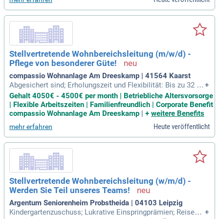
Stellvertretende Wohnbereichsleitung (m/w/d) -
Pflege von besonderer Güte!
compassio Wohnanlage Am Dreeskamp | 41564 Kaarst
Abgesichert sind; Erholungszeit und Flexibilität: Bis zu 32 Ur
+
laubstage im Jahr für eine 5,5-Tage-Woche (35 Tage für eine
Gehalt 4050€ - 4500€ per month | Betriebliche Altersvorsorge
6-Tage-Woche), flexible Arbeitszeitmodelle, Sonderurlaubsta
| Flexible Arbeitszeiten | Familienfreundlich | Corporate Benefit
ge für besondere Anlässe; Familienfreundlichkeit: Compass
compassio Wohnanlage Am Dreeskamp
|
+
weitere Benefits
io bietet einen Kindergartenzuschuss
Heute veröffentlicht
mehr erfahren
Stellvertretende Wohnbereichsleitung (w/m/d) -
Werden Sie Teil unseres Teams!
Argentum Seniorenheim Probstheida | 04103 Leipzig
Kindergartenzuschuss; Lukrative Einspringprämien; Reisen S
+