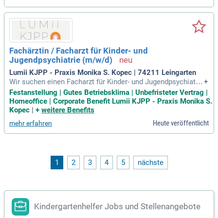
Fachärztin / Facharzt für Kinder- und
Jugendpsychiatrie (m/w/d)
Lumii KJPP - Praxis Monika S. Kopec | 74211 Leingarten
Wir suchen einen Facharzt für Kinder- und Jugendpsychiatri
+
e, der sich in einem wertschätzenden und ressourcenorienti
Festanstellung | Gutes Betriebsklima | Unbefristeter Vertrag |
erten Umfeld wohlfühlt. Eine unbefristete Festanstellung wa
Homeoffice | Corporate Benefit Lumii KJPP - Praxis Monika S.
rtet auf Dich, komplett sozialversicherungspflichtig mit attr
Kopec
|
+
weitere Benefits
aktiver Bezahlung nach dem Uni-Tarifvertrag. Du arbeitest i
Heute veröffentlicht
mehr erfahren
m Team auf Augenhöhe, ohne belastende Nachtdienste, und
hast die Möglichkeit, im Home-Office tätig zu sein. Fort- und
Weiterbildung werden aktiv gefördert, und digitale Arbeitsmi
ttel helfen Dir, Aufgaben effizient zu erledigen. Deine eigene
Initiative und Verlässlichkeit sind uns wichtig, ebenso wie D
1
2
3
4
5
nächste
eine Freude an der Zusammenarbeit mit Familien. Werde Tei
l eines engagierten Teams und fokussiere Dich auf die inhal
tliche Arbeit!
Kindergartenhelfer Jobs und Stellenangebote