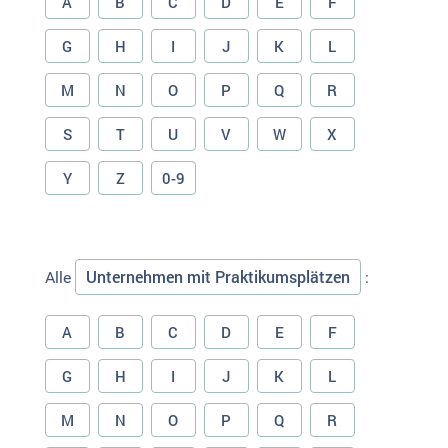
A
B
C
D
E
F
G
H
I
J
K
L
M
N
O
P
Q
R
S
T
U
V
W
X
Y
Z
0-9
Unternehmen mit Praktikumsplätzen
Alle
:
A
B
C
D
E
F
G
H
I
J
K
L
M
N
O
P
Q
R