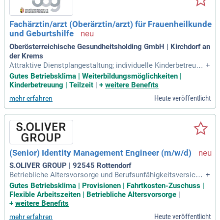
Fachärztin/arzt (Oberärztin/arzt) für Frauenheilkunde
und Geburtshilfe
Oberösterreichische Gesundheitsholding GmbH | Kirchdorf an
der Krems
Attraktive Dienstplangestaltung; individuelle Kinderbetreuun
+
g in familiärer Atmosphäre bis zur Kindergartenpflicht (ganzj
Gutes Betriebsklima | Weiterbildungsmöglichkeiten |
ährig) sowie Sommerkinderbetreuung; KFL Versicherung (Kr
Kinderbetreuung | Teilzeit
|
+
weitere Benefits
ankenkasse mit attraktiven Leistungsangeboten); schnelle
Heute veröffentlicht
mehr erfahren
Erreichbarkeit
(Senior) Identity Management Engineer (m/w/d)
S.OLIVER GROUP | 92545 Rottendorf
Betriebliche Altersvorsorge und Berufsunfähigkeitsversicher
+
ung; betriebliche Krankenzusatzversicherung; Betriebskinder
Gutes Betriebsklima | Provisionen | Fahrtkosten-Zuschuss |
garten oder Betreuungszuschuss; Betriebsarzt; E-Bike Leasi
Flexible Arbeitszeiten | Betriebliche Altersvorsorge
|
ng; E-Ladesäulen am HQ; Mitarbeiterangebote beim Vorteils
+
weitere Benefits
programm "Corporate
Heute veröffentlicht
mehr erfahren