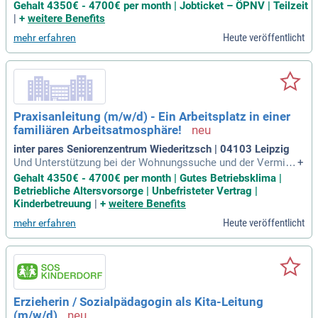
ie stressfrei mit einem Jobticket, das Ihnen den Arbeitsweg
Gehalt 4350€ - 4700€ per month | Jobticket – ÖPNV | Teilzeit
erleichtert; Sie können uns gut mit dem Auto erreichen und
|
+
weitere Benefits
wir haben ausreichend Parkplätze; Wir haben tolle Mitarbeit
Heute veröffentlicht
mehr erfahren
endenangebote
Praxisanleitung (m/w/d) - Ein Arbeitsplatz in einer
familiären Arbeitsatmosphäre!
inter pares Seniorenzentrum Wiederitzsch | 04103 Leipzig
Und Unterstützung bei der Wohnungssuche und der Vermittl
+
ung von Kinderbetreuung; Individuelle und abwechslungsreic
Gehalt 4350€ - 4700€ per month | Gutes Betriebsklima |
he interne und externe Fortbildungen; Mitarbeiterorientierter
Betriebliche Altersvorsorge | Unbefristeter Vertrag |
Dienstplan durch die Berücksichtigung Deiner wunschfreien
Kinderbetreuung
|
+
weitere Benefits
Tage und Einhaltung
Heute veröffentlicht
mehr erfahren
Erzieherin / Sozialpädagogin als Kita-Leitung
(m/w/d)