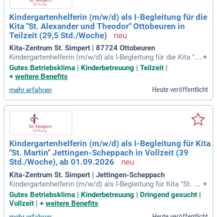
Kindergartenhelferin (m/w/d) als I-Begleitung für die
Kita "St. Alexander und Theodor" Ottobeuren in
Teilzeit (29,5 Std./Woche)
Kita-Zentrum St. Simpert | 87724 Ottobeuren
Kindergartenhelferin (m/w/d) als I-Begleitung für die Kita "S
+
t. Alexander und Theodor" Ottobeuren in Teilzeit (29,5 Std./
Gutes Betriebsklima | Kinderbetreuung | Teilzeit
|
Woche): Unterstützt durch das Kita-Zentrum St. Simpert der
+
weitere Benefits
Diözese Augsburg sucht der Bereich Kindergarten der Kita
Heute veröffentlicht
mehr erfahren
"St.
Kindergartenhelferin (m/w/d) als I-Begleitung für Kita
"St. Martin" Jettingen-Scheppach in Vollzeit (39
Std./Woche), ab 01.09.2026
Kita-Zentrum St. Simpert | Jettingen-Scheppach
Kindergartenhelferin (m/w/d) als I-Begleitung für Kita "St. M
+
artin" Jettingen-Scheppach in Vollzeit (39 Std./Woche): Zu I
Gutes Betriebsklima | Kinderbetreuung | Dringend gesucht |
hren Aufgaben gehört u. a.
Vollzeit
|
+
weitere Benefits
Heute veröffentlicht
mehr erfahren