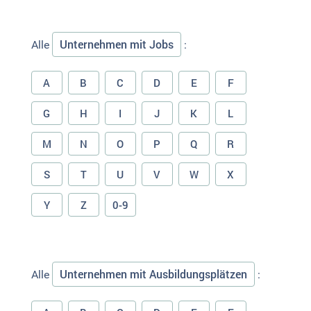
Unternehmen mit Jobs
Alle
:
A
B
C
D
E
F
G
H
I
J
K
L
M
N
O
P
Q
R
S
T
U
V
W
X
Y
Z
0-9
Unternehmen mit Ausbildungsplätzen
Alle
: