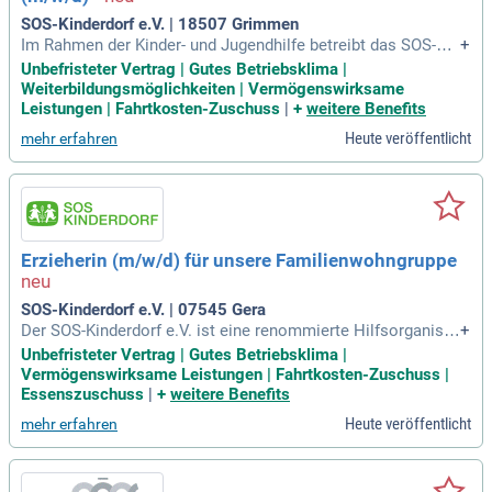
SOS-Kinderdorf e.V. | 18507 Grimmen
Im Rahmen der Kinder- und Jugendhilfe betreibt das SOS-Kin
+
derdorf Vorpommern eine Kindertagesstätte mit externer N
Unbefristeter Vertrag | Gutes Betriebsklima |
atur- und Waldkindergartengruppe.
Weiterbildungsmöglichkeiten | Vermögenswirksame
Leistungen | Fahrtkosten-Zuschuss
|
+
weitere Benefits
Heute veröffentlicht
mehr erfahren
Erzieherin (m/w/d) für unsere Familienwohngruppe
SOS-Kinderdorf e.V. | 07545 Gera
Der SOS-Kinderdorf e.V. ist eine renommierte Hilfsorganisat
+
ion und ein freier, gemeinnütziger Träger der Kinder- und Jug
Unbefristeter Vertrag | Gutes Betriebsklima |
endhilfe mit 38 Einrichtungen im gesamten Bundesgebiet un
Vermögenswirksame Leistungen | Fahrtkosten-Zuschuss |
d rund 5.200 Mitarbeiterinnen und Mitarbeitern.
Essenszuschuss
|
+
weitere Benefits
Heute veröffentlicht
mehr erfahren