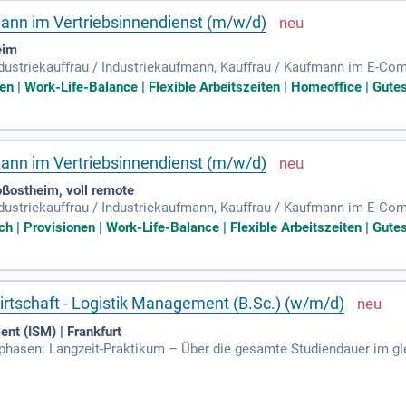
ann im Vertriebsinnendienst (m/w/d)
eim
dustriekauffrau / Industriekaufmann, Kauffrau / Kaufmann im E-Co
ualifikation Aber auch als talentierter Quereinsteiger:in mit Überz
en | Work-Life-Balance | Flexible Arbeitszeiten | Homeoffice | Gutes
ann im Vertriebsinnendienst (m/w/d)
ßostheim, voll remote
dustriekauffrau / Industriekaufmann, Kauffrau / Kaufmann im E-Co
ualifikation; Aber auch als talentierter Quereinsteiger:in mit Überz
h | Provisionen | Work-Life-Balance | Flexible Arbeitszeiten | Gutes
irtschaft - Logistik Management (B.Sc.) (w/m/d)
nt (ISM) | Frankfurt
isphasen: Langzeit-Praktikum – Über die gesamte Studiendauer im gl
platz; Einbindung in eine IHK-Ausbildung – z.B. als Kaufmann/-frau