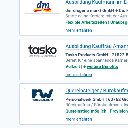
Ausbildung Kaufmann im 
dm-drogerie markt GmbH + Co. 
Starte deine Karriere mit der A
zt, damit unsere Produkte die ri
Flexible Arbeitszeiten | Urlaubsge
Vertriebsstrategien. Dein Beitr
mehr erfahren
am entwickelst du neue Produkte
-Kommunikation sowohl inhaltlic
Ausbildung Kauffrau /-ma
Tasko Products GmbH | 71522 
Bereit für eine spannende Karr
k und Taschen erwartet dich eine
Vollzeit
|
+
weitere Benefits
htige Kennzahlen zu Webseitenau
mehr erfahren
st du einen umfassenden Einblic
und Karrierechancen. Starte noch
Quereinsteiger / Bürokaufm
Personalwerk GmbH | 63762 Gr
Bürokauffrau / Bürokaufmann, In
Außenhandel oder eine ähnliche Q
Quereinstieg möglich | Provision
mehr erfahren