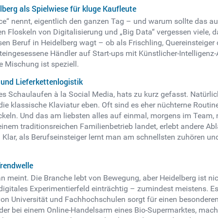
erg als Spielwiese für kluge Kaufleute
 nennt, eigentlich den ganzen Tag – und warum sollte das aus
n Floskeln von Digitalisierung und „Big Data“ vergessen viele, d
 Beruf in Heidelberg wagt – ob als Frischling, Quereinsteiger od
eingesessene Händler auf Start-ups mit Künstlicher-Intelligenz-A
e Mischung ist speziell.
und Lieferkettenlogistik
es Schaulaufen à la Social Media, hats zu kurz gefasst. Natürlic
die klassische Klaviatur eben. Oft sind es eher nüchterne Routin
n. Und das am liebsten alles auf einmal, morgens im Team, nac
einem traditionsreichen Familienbetrieb landet, erlebt andere Ab
lt. Klar, als Berufseinsteiger lernt man am schnellsten zuhören
Trendwelle
n meint. Die Branche lebt von Bewegung, aber Heidelberg ist nic
 digitales Experimentierfeld einträchtig – zumindest meistens. 
 Universität und Fachhochschulen sorgt für einen besonderen R
der bei einem Online-Handelsarm eines Bio-Supermarktes, macht 