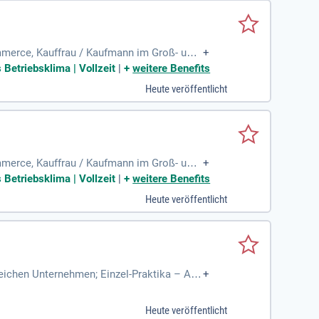
mmerce, Kauffrau / Kaufmann im Groß- und
+
eugungskraft für
 Betriebsklima | Vollzeit
|
+
weitere Benefits
Heute veröffentlicht
mmerce, Kauffrau / Kaufmann im Groß- und
+
eugungskraft für
 Betriebsklima | Vollzeit
|
+
weitere Benefits
Heute veröffentlicht
eichen Unternehmen; Einzel-Praktika – Alle
+
 im Groß- und
Heute veröffentlicht