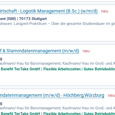
irtschaft - Logistik Management (B.Sc.) (w/m/d)
ent (ISM) | 70173 Stuttgart
isphasen: Langzeit-Praktikum – Über die gesamte Studiendauer im gl
platz; Einbindung in eine IHK-Ausbildung – z.B. als Kaufmann/-frau
kauf & Stammdatenmanagement (m/w/d)
rg
, Kaufmann/-frau für Büromanagement, Kaufmann/-frau im Groß- un
 Zahlenverständnis und eine sorgfältige Arbeitsweise Sicherer Umg
e Benefit TecTake GmbH | Flexible Arbeitszeiten | Gutes Betriebskli
ammdatenmanagement (m/w/d) - Höchberg;Würzburg
rg
, Kaufmann/-frau für Büromanagement, Kaufmann/-frau im Groß- un
 Zahlenverständnis und eine sorgfältige Arbeitsweise Sicherer Umg
e Benefit TecTake GmbH | Flexible Arbeitszeiten | Gutes Betriebskli