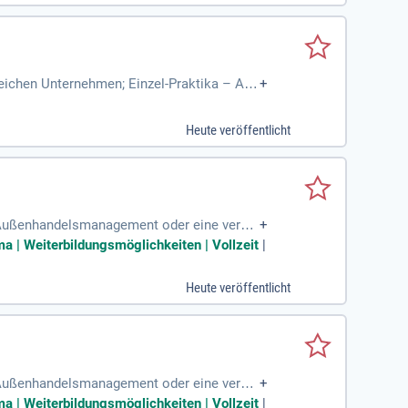
eichen Unternehmen; Einzel-Praktika – Alle
+
 im Groß- und
Heute veröffentlicht
d Außenhandelsmanagement oder eine vergle
+
ang mit den MS Office-Anwendungen
ma | Weiterbildungsmöglichkeiten | Vollzeit
|
Heute veröffentlicht
d Außenhandelsmanagement oder eine vergle
+
ang mit den MS Office-Anwendungen
ma | Weiterbildungsmöglichkeiten | Vollzeit
|