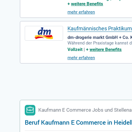
+
weitere Benefits
mehr erfahren
Kaufmännisches Praktikum 
dm-drogerie markt GmbH + Co. 
Während der Praxistage kannst 
nn im E-Commerce (w/m/d); Dual
Vollzeit
|
+
weitere Benefits
mehr erfahren
Kaufmann E Commerce Jobs und Stellenan
Beruf Kaufmann E Commerce in Heidel