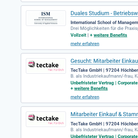
Duales Studium - Betriebsw
International School of Managem
Drei Möglichkeiten für die Prax
drei Monate ein neuer Praktikums
Vollzeit
|
+
weitere Benefits
mehr erfahren
Gesucht: Mitarbeiter Ein
TecTake GmbH | 97204 Höchbe
B. als Industriekaufmann/-frau
ichbare Qualifikation Ein gutes
Unbefristeter Vertrag | Corporat
+
weitere Benefits
mehr erfahren
Mitarbeiter Einkauf & St
TecTake GmbH | 97204 Höchbe
B. als Industriekaufmann/-frau
ichbare Qualifikation Ein gutes
Unbefristeter Vertrag | Corporat