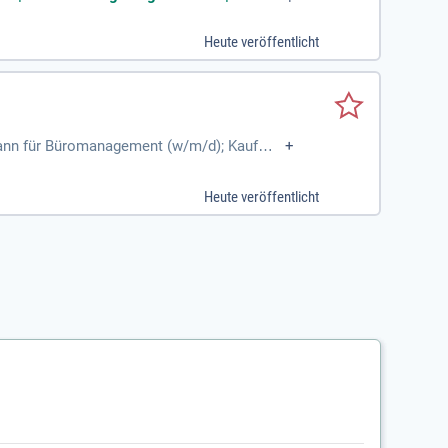
Heute veröffentlicht
fmann für Büromanagement (w/m/d); Kaufma
+
ss Management (B.A.); Duales
Heute veröffentlicht