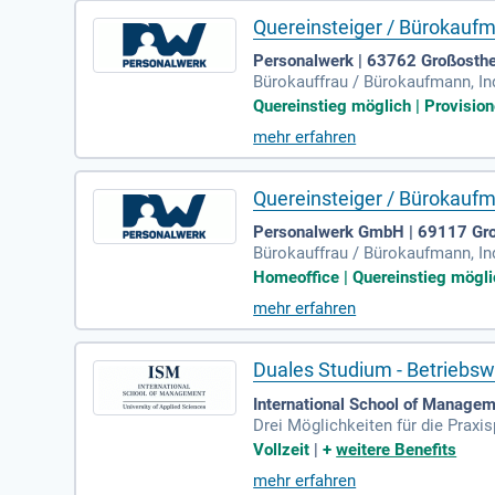
Quereinsteiger / Bürokaufm
Personalwerk | 63762 Großosth
Bürokauffrau / Bürokaufmann, In
Außenhandel oder eine ähnliche Q
Quereinstieg möglich | Provision
mehr erfahren
Quereinsteiger / Bürokaufm
Personalwerk GmbH | 69117 Gro
Bürokauffrau / Bürokaufmann, In
Außenhandel oder eine ähnliche Q
Homeoffice | Quereinstieg möglic
mehr erfahren
Duales Studium - Betriebsw
International School of Manageme
Drei Möglichkeiten für die Prax
drei Monate ein neuer Praktikums
Vollzeit
|
+
weitere Benefits
mehr erfahren