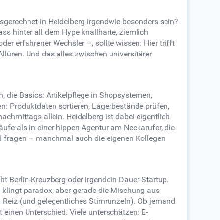
gerechnet in Heidelberg irgendwie besonders sein?
ass hinter all dem Hype knallharte, ziemlich
er erfahrener Wechsler –, sollte wissen: Hier trifft
llüren. Und das alles zwischen universitärer
h, die Basics: Artikelpflege in Shopsystemen,
en: Produktdaten sortieren, Lagerbestände prüfen,
hmittags allein. Heidelberg ist dabei eigentlich
läufe als in einer hippen Agentur am Neckarufer, die
 und fragen – manchmal auch die eigenen Kollegen
ht Berlin-Kreuzberg oder irgendein Dauer-Startup.
Es klingt paradox, aber gerade die Mischung aus
eiz (und gelegentliches Stirnrunzeln). Ob jemand
einen Unterschied. Viele unterschätzen: E-