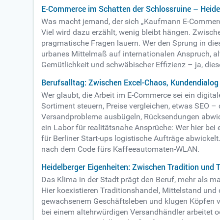
E-Commerce im Schatten der Schlossruine – Heidelb
Was macht jemand, der sich „Kaufmann E-Commerce“
Viel wird dazu erzählt, wenig bleibt hängen. Zwische
pragmatische Fragen lauern. Wer den Sprung in diesen
urbanes Mittelmaß auf internationalen Anspruch, alt
Gemütlichkeit und schwäbischer Effizienz – ja, dies
Berufsalltag: Zwischen Excel-Chaos, Kundendialog 
Wer glaubt, die Arbeit im E-Commerce sei ein digital
Sortiment steuern, Preise vergleichen, etwas SEO – 
Versandprobleme ausbügeln, Rücksendungen abwickel
ein Labor für realitätsnahe Ansprüche: Wer hier bei 
für Berliner Start-ups logistische Aufträge abwicke
nach dem Code fürs Kaffeeautomaten-WLAN.
Heidelberger Eigenheiten: Zwischen Tradition und 
Das Klima in der Stadt prägt den Beruf, mehr als ma
Hier koexistieren Traditionshandel, Mittelstand und
gewachsenem Geschäftsleben und klugen Köpfen von
bei einem altehrwürdigen Versandhändler arbeitet o