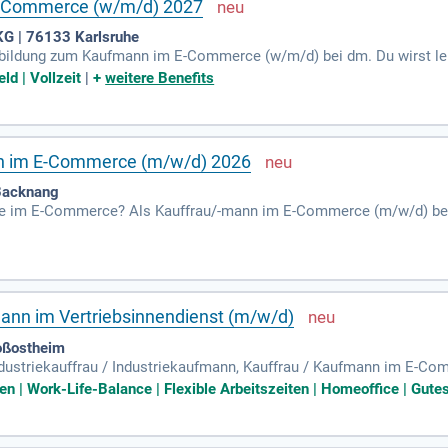
E-Commerce (w/m/d) 2027
KG | 76133 Karlsruhe
usbildung zum Kaufmann im E-Commerce (w/m/d) bei dm. Du wirst le
chtigen Kunden im Netz erreichen. Dabei spielst du eine Schlüsselro
ld | Vollzeit
|
+
weitere Benefits
ag ist entscheidend, um unseren Online-Shop sowie die „Mein dm“-A
 und Dienstleistungen, basierend auf Kundenideen und Trendanalyse
h als auch visuell, um unsere Reichweite zu erhöhen.
nn im E-Commerce (m/w/d) 2026
Backnang
iere im E-Commerce? Als Kauffrau/-mann im E-Commerce (m/w/d) bei
 praxisnahe 3-jährige Ausbildung. Du sammelst wertvolle Erfahrung
frufen und Klicks. Durch die Mitarbeit in verschiedenen Teams, da
k in die Branche. Unser wachsendes Unternehmen bietet dir nach d
 heute deine Ausbildung und gestalte die Zukunft des Handels aktiv
ann im Vertriebsinnendienst (m/w/d)
oßostheim
dustriekauffrau / Industriekaufmann, Kauffrau / Kaufmann im E-Co
ualifikation Aber auch als talentierter Quereinsteiger:in mit Überz
en | Work-Life-Balance | Flexible Arbeitszeiten | Homeoffice | Gutes