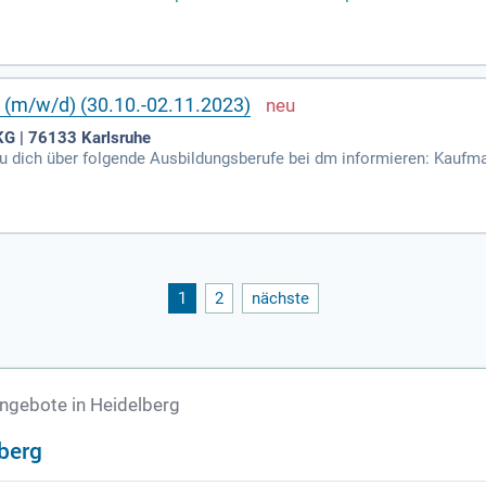
(m/w/d) (30.10.-02.11.2023)
KG | 76133 Karlsruhe
du dich über folgende Ausbildungsberufe bei dm informieren: Kau
es Studium BWL-Handel (B.A.); Duales Studium BWL-Digital Busine
1
2
nächste
gebote in Heidelberg
berg