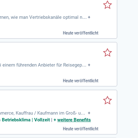
rnen, wie man Vertriebskanäle optimal nut
+
lle bei der Planung und Umsetzung digitaler
pp zu optimieren. Gemeinsam mit deinem Te
Heute veröffentlicht
n. Darüber hinaus gestaltest du die Online
 einem führenden Anbieter für Reisegepäc
+
en im Online-Sortiment und analysierst wic
runter Kundenservice und Logistik, bekomm
Heute veröffentlicht
er Ausbildung hervorragende Perspektiven
 mit!
mmerce, Kauffrau / Kaufmann im Groß- und
+
eugungskraft für
 Betriebsklima | Vollzeit
|
+
weitere Benefits
Heute veröffentlicht