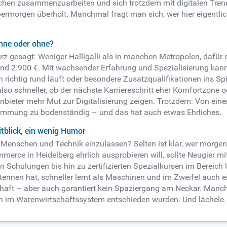
schen zusammenzuarbeiten und sich trotzdem mit digitalen Tre
 übermorgen überholt. Manchmal fragt man sich, wer hier eigentli
ahne oder ohne?
z gesagt: Weniger Halligalli als in manchen Metropolen, dafür s
und 2.900 €. Mit wachsender Erfahrung und Spezialisierung kann 
richtig rund läuft oder besondere Zusatzqualifikationen ins Sp
also schneller, ob der nächste Karriereschritt eher Komfortzone
 Anbieter mehr Mut zur Digitalisierung zeigen. Trotzdem: Von ei
Stimmung zu bodenständig – und das hat auch etwas Ehrliches.
itblick, ein wenig Humor
, Menschen und Technik einzulassen? Selten ist klar, wer morgen
merce in Heidelberg ehrlich ausprobieren will, sollte Neugier 
nen Schulungen bis hin zu zertifizierten Spezialkursen im Bereic
nnen hat, schneller lernt als Maschinen und im Zweifel auch e
haft – aber auch garantiert kein Spaziergang am Neckar. Manchma
n im Warenwirtschaftssystem entschieden wurden. Und lächele. 