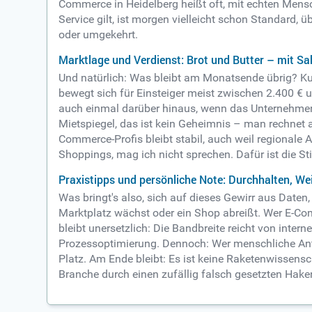
Commerce in Heidelberg heißt oft, mit echten Men
Service gilt, ist morgen vielleicht schon Standard,
oder umgekehrt.
Marktlage und Verdienst: Brot und Butter – mit S
Und natürlich: Was bleibt am Monatsende übrig? Kur
bewegt sich für Einsteiger meist zwischen 2.400 € 
auch einmal darüber hinaus, wenn das Unternehmen 
Mietspiegel, das ist kein Geheimnis – man rechnet 
Commerce-Profis bleibt stabil, auch weil regionale
Shoppings, mag ich nicht sprechen. Dafür ist die 
Praxistipps und persönliche Note: Durchhalten, We
Was bringt's also, sich auf dieses Gewirr aus Daten
Marktplatz wächst oder ein Shop abreißt. Wer E-Com
bleibt unersetzlich: Die Bandbreite reicht von inter
Prozessoptimierung. Dennoch: Wer menschliche Ante
Platz. Am Ende bleibt: Es ist keine Raketenwissensc
Branche durch einen zufällig falsch gesetzten Hake