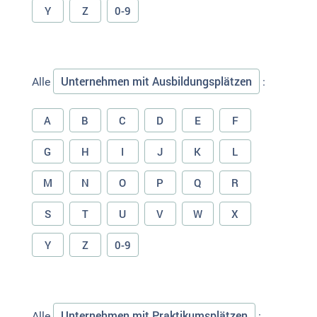
Y
Z
0-9
Unternehmen mit Ausbildungsplätzen
Alle
:
A
B
C
D
E
F
G
H
I
J
K
L
M
N
O
P
Q
R
S
T
U
V
W
X
Y
Z
0-9
Unternehmen mit Praktikumsplätzen
Alle
: