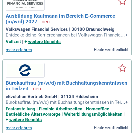
Ausbildung Kaufmann im Bereich E-Commerce
(m/w/d) 2027
Volkswagen Financial Services | 38100 Braunschweig
Entdecke deine Karrierechancen bei Volkswagen Financial
+
Services, Europas führendem Anbieter von Finanz- und Mobi
Vollzeit
|
+
weitere Benefits
litätsdienstleistungen. Wir bieten ein unterstützendes Umfel
Heute veröffentlicht
mehr erfahren
d, in dem individuelle Entwicklung im Mittelpunkt steht. Uns
ere Ausbildung kombiniert Wirtschaft, Marketing und innova
tive Technologien über 3 Jahre (2,5 Jahre möglich). Profitier
e von einer flexiblen und zukunftsorientierten Ausbildung, di
e dir wertvolle Skills vermittelt. Werde Teil eines dynamisch
en Teams und erlebe die Mobilität von morgen hautnah. Bes
Bürokauffrau (m/w/d) mit Buchhaltungskenntnissen
uche die Original-Stellenanzeige auf StepStone.de, um mehr
in Teilzeit
über deine Möglichkeiten zu erfahren: bit.ly/4w2X7RC APCT
1_DE.
eEvolution Vertrieb GmbH | 31134 Hildesheim
Bürokauffrau (m/w/d) mit Buchhaltungskenntnissen in Teilz
+
eit: Wir suchen eine engagierte und erfahrene Bürokauffrau
Festanstellung | Flexible Arbeitszeiten | Homeoffice |
oder Buchhalterin (m/w/d) in Teilzeit (20 Stunden / Woche)
Betriebliche Altersvorsorge | Weiterbildungsmöglichkeiten
|
zur Verstärkung unseres Teams in den Bereichen Verwaltun
+
weitere Benefits
g und Buchhaltung.
Heute veröffentlicht
mehr erfahren