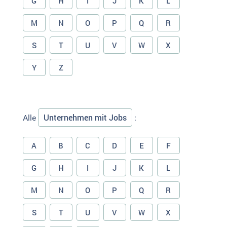
G
H
I
J
K
L
M
N
O
P
Q
R
S
T
U
V
W
X
Y
Z
Unternehmen mit Jobs
Alle
:
A
B
C
D
E
F
G
H
I
J
K
L
M
N
O
P
Q
R
S
T
U
V
W
X