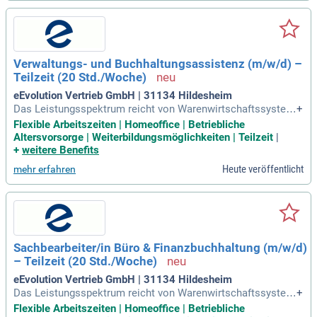
Verwaltungs- und Buchhaltungsassistenz (m/w/d) –
Teilzeit (20 Std./Woche)
eEvolution Vertrieb GmbH | 31134 Hildesheim
Das Leistungsspektrum reicht von Warenwirtschaftssystem
+
en (ERP), Handwerkersoftware, Enterprise Content Manage
Flexible Arbeitszeiten | Homeoffice | Betriebliche
ment (ECM) sowie Lösungen für den Kundendienst oder E-C
Altersvorsorge | Weiterbildungsmöglichkeiten | Teilzeit
|
ommerce.
+
weitere Benefits
Heute veröffentlicht
mehr erfahren
Sachbearbeiter/in Büro & Finanzbuchhaltung (m/w/d)
– Teilzeit (20 Std./Woche)
eEvolution Vertrieb GmbH | 31134 Hildesheim
Das Leistungsspektrum reicht von Warenwirtschaftssystem
+
en (ERP), Handwerkersoftware, Enterprise Content Manage
Flexible Arbeitszeiten | Homeoffice | Betriebliche