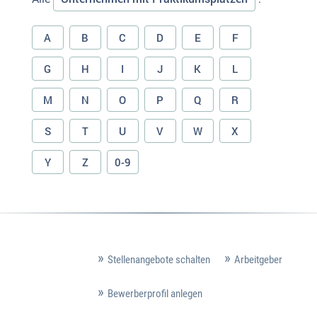
A
B
C
D
E
F
G
H
I
J
K
L
M
N
O
P
Q
R
S
T
U
V
W
X
Y
Z
0-9
Stellenangebote schalten
Arbeitgeber
Bewerberprofil anlegen