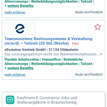
ment (ECM) sowie Lösungen für den Kundendienst oder E-C
Altersvorsorge | Weiterbildungsmöglichkeiten | Teilzeit
|
ommerce.
+
weitere Benefits
Heute veröffentlicht
mehr erfahren
Teamassistenz Rechnungswesen & Verwaltung
(m/w/d) – Teilzeit (20 Std./Woche)
eEvolution Vertrieb GmbH | 31134 Hildesheim
Das Leistungsspektrum reicht von Warenwirtschaftssystem
+
en (ERP), Handwerkersoftware, Enterprise Content Manage
Flexible Arbeitszeiten | Homeoffice | Betriebliche
ment (ECM) sowie Lösungen für den Kundendienst oder E-C
Altersvorsorge | Weiterbildungsmöglichkeiten | Teilzeit
|
ommerce.
+
weitere Benefits
Heute veröffentlicht
mehr erfahren
Kaufmann E Commerce Jobs und
Stellenangebote in Braunschweig