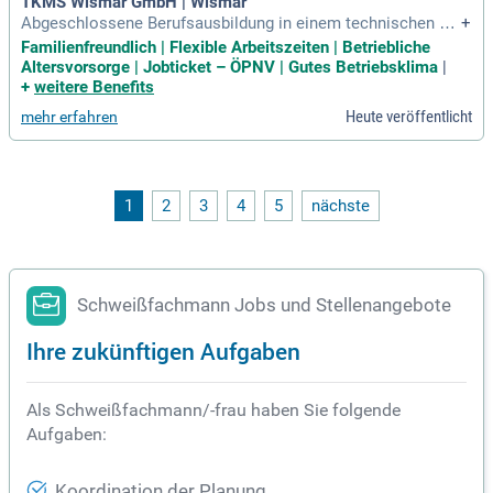
TKMS Wismar GmbH | Wismar
Abgeschlossene Berufsausbildung in einem technischen Be
+
ruf mit Schwerpunkt Schweißtechnik; Erfahrung im Schweiß
Familienfreundlich | Flexible Arbeitszeiten | Betriebliche
en von schiffbaulichen oder stahlbaulichen Konstruktionen
Altersvorsorge | Jobticket – ÖPNV | Gutes Betriebsklima
|
sowie Erfahrung als Schweißaufsichtsperson; Zusatzausbil
+
weitere Benefits
dung zum Schweißfachmann:frau
Heute veröffentlicht
mehr erfahren
1
2
3
4
5
nächste
Schweißfachmann Jobs und Stellenangebote
Ihre zukünftigen Aufgaben
Als Schweißfachmann/-frau haben Sie folgende
Aufgaben:
Koordination der Planung,