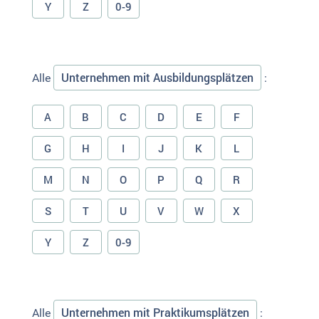
Y
Z
0-9
Unternehmen mit Ausbildungsplätzen
Alle
:
A
B
C
D
E
F
G
H
I
J
K
L
M
N
O
P
Q
R
S
T
U
V
W
X
Y
Z
0-9
Unternehmen mit Praktikumsplätzen
Alle
: