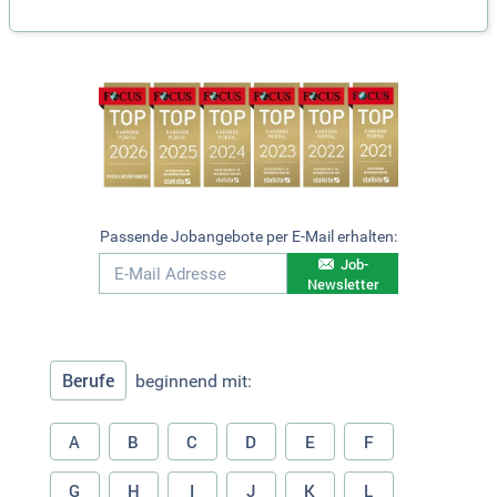
Passende Jobangebote per E-Mail erhalten:
Job-
Newsletter
Berufe
beginnend mit:
A
B
C
D
E
F
G
H
I
J
K
L