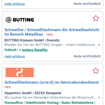
zern in Europa. In Bereichen wie Spezialtiefbau, Tunnel-, Sta
Heute veröffentlicht
mehr erfahren
hl- und Holzbau setzen wir neue Maßstäbe. Chancengleichh
eit, Vielfalt und Inklusion prägen unser Unternehmensethos
und verbessern unsere Zusammenarbeit. Gemeinsam meist
ern wir herausfordernde Projekte und schaffen herausragen
de Bauwerke. Lassen Sie uns gemeinsam Fortschritte erziel
en und die Bauindustrie revolutionieren.
Schweißer / Schweißfachmann Als Schweißaufsicht
Im Bereich Metallbau
BUTTING Könnern GmbH | Domnitz
Werden Sie Teil der BUTTING Gruppe – einem traditionsreic
+
hen Familienunternehmen mit 245 Jahren Erfahrung und übe
Vollzeit
|
+
weitere Benefits
r 2.500 Mitarbeitern. Gestalten Sie die Zukunft der Edelstahl
Heute veröffentlicht
mehr erfahren
verarbeitung in einem dynamischen Team. Bewerben Sie sic
h jetzt für spannende Möglichkeiten!
Schweißfachmann (m/w/d) im Servicekundendienst
Hypertrics GmbH | 58256 Ennepetal
Wir suchen für ein führendes Unternehmen der Bolzenschwe
+
ißtechnik einen Schweißfachmann (m/w/d) im Servicekund
Homeoffice | Unbefristeter Vertrag | Gutes Betriebsklima |