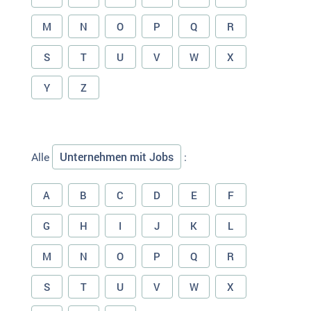
M
N
O
P
Q
R
S
T
U
V
W
X
Y
Z
Unternehmen mit Jobs
Alle
:
A
B
C
D
E
F
G
H
I
J
K
L
M
N
O
P
Q
R
S
T
U
V
W
X