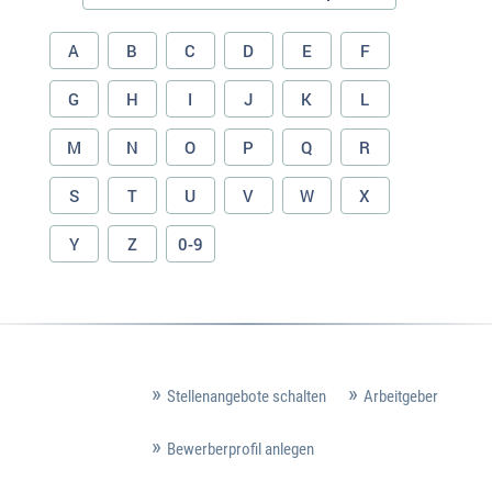
A
B
C
D
E
F
G
H
I
J
K
L
M
N
O
P
Q
R
S
T
U
V
W
X
Y
Z
0-9
Stellenangebote schalten
Arbeitgeber
Bewerberprofil anlegen