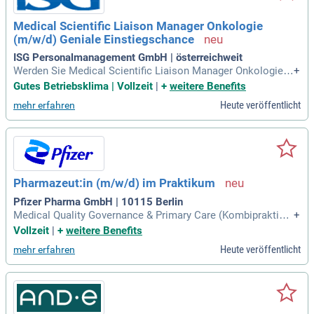
Medical Scientific Liaison Manager Onkologie
(m/w/d) Geniale Einstiegschance
ISG Personalmanagement GmbH | österreichweit
Werden Sie Medical Scientific Liaison Manager Onkologie
+
(m/w/d) in einem führenden, internationalen Pharmaunterne
Gutes Betriebsklima | Vollzeit
|
+
weitere Benefits
hmen. Bringen Sie Ihre Leidenschaft für Wissenschaft und P
Heute veröffentlicht
mehr erfahren
atientenwünsche ein und gestalten Sie aktiv die Zukunft der
Onkologie mit uns.
Pharmazeut:in (m/w/d) im Praktikum
Pfizer Pharma GmbH | 10115 Berlin
Medical Quality Governance & Primary Care (Kombipraktiku
+
m) keine freien Plätze; Du erhältst Einblicke in regulatorisch
Vollzeit
|
+
weitere Benefits
e Prozesse und unterstützt bei der Qualitätssicherung, Com
Heute veröffentlicht
mehr erfahren
pliance und Freigabe medizinischer Inhalte.