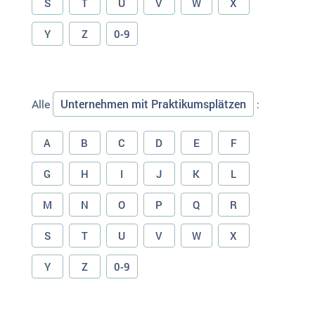
S
T
U
V
W
X
Y
Z
0-9
Unternehmen mit Praktikumsplätzen
Alle
:
A
B
C
D
E
F
G
H
I
J
K
L
M
N
O
P
Q
R
S
T
U
V
W
X
Y
Z
0-9