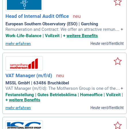
Head of Internal Audit Office
European Southern Observatory (ESO) | Garching
Remuneration and Contract: We offer an attractive remuner
+
ation package including a competitive salary (free of incom
Work-Life-Balance | Vollzeit
|
+
weitere Benefits
e tax for applicants from ESO member states), comprehensi
Heute veröffentlicht
mehr erfahren
ve pension scheme and medical, educational and other soci
al benefits, as well
VAT Manager (m/f/d)
MSSL GmbH | 63486 Bruchköbel
VAT Manager (m/f/d): The Motherson Group is one of the 1
+
5 largest and sustainable full system solutions providers to
Festanstellung | Gutes Betriebsklima | Homeoffice | Vollzeit
|
the global automotive industry, serving multiple further indu
+
weitere Benefits
stries, such as rolling stock, aerospace, medical, IT, and logi
Heute veröffentlicht
mehr erfahren
stics, with