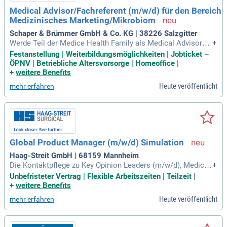
Medical Advisor/Fachreferent (m/w/d) für den Bereich
Medizinisches Marketing/Mikrobiom
Schaper & Brümmer GmbH & Co. KG | 38226 Salzgitter
Werde Teil der Medice Health Family als Medical Advisor/F
+
achreferent (m/w/d) in Salzgitter-Ringelheim. Seit über 100
Festanstellung | Weiterbildungsmöglichkeiten | Jobticket –
Jahren entwickeln wir mit rund 150 Mitarbeitern hochwertig
ÖPNV | Betriebliche Altersvorsorge | Homeoffice
|
e pflanzliche Arzneimittel. Unser Team zeichnet sich durch
+
weitere Benefits
eine offene und vertrauensvolle Unternehmenskultur aus, di
Heute veröffentlicht
mehr erfahren
e Generationen überdauert. Wir unterstützen eine zukunftsor
ientierte Denkweise und legen Wert auf wertschaffendes, fa
miliäres Miteinander. Als Medical Advisor übernimmst du w
ichtige Aufgaben im medizinischen Marketing und Mikrobio
m-Bereich. Bewirb dich jetzt und gestalte die Gesundheitsve
rsorgung von morgen mit uns!
Global Product Manager (m/w/d) Simulation
Haag-Streit GmbH | 68159 Mannheim
Die Kontaktpflege zu Key Opinion Leaders (m/w/d), Medical
+
Advisors (m/w/d) und internationalen Anwendenden rundet
Unbefristeter Vertrag | Flexible Arbeitszeiten | Teilzeit
|
das Aufgabengebiet ab.
+
weitere Benefits
Heute veröffentlicht
mehr erfahren