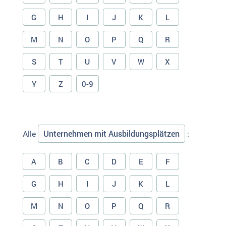
G
H
I
J
K
L
M
N
O
P
Q
R
S
T
U
V
W
X
Y
Z
0-9
Unternehmen mit Ausbildungsplätzen
Alle
:
A
B
C
D
E
F
G
H
I
J
K
L
M
N
O
P
Q
R