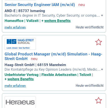
Senior Security Engineer IAM (m/w/d)
AND-E | 85737 Ismaning
Bachelor's degree in IT Security, Cyber Security, or compara
+
ble qualification (or equivalent practical experience); 5+ yea
Homeoffice | Vollzeit
|
+
weitere Benefits
rs in IT security engineering or operations, with significant h
Heute veröffentlicht
mehr erfahren
ands-on IAM responsibility; Deep expertise in Entra ID, Activ
e Directory, MFA
Global Product Manager (m/w/d) Simulation - Haag-
Streit GmbH
Haag-Streit GmbH | 68159 Mannheim
Die Kontaktpflege zu Key Opinion Leaders (m/w/d), Medical
+
Advisors (m/w/d) und internationalen Anwendenden rundet
Unbefristeter Vertrag | Flexible Arbeitszeiten | Teilzeit
|
das Aufgabengebiet ab.
+
weitere Benefits
Heute veröffentlicht
mehr erfahren