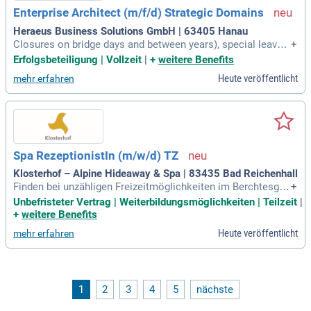
Enterprise Architect (m/f/d) Strategic Domains
Heraeus Business Solutions GmbH | 63405 Hanau
Closures on bridge days and between years), special leave f
+
or special occasions, life phase account for paid time off
Erfolgsbeteiligung | Vollzeit
|
+
weitere Benefits
(e.g. sabbatical, earlier retirement); Additional benefits – su
Heute veröffentlicht
mehr erfahren
bsidized public transport, discounts in many (online) stores,
company medical
Spa RezeptionistIn (m/w/d) TZ
Klosterhof – Alpine Hideaway & Spa | 83435 Bad Reichenhall
Finden bei unzähligen Freizeitmöglichkeiten im Berchtesgad
+
ener- und Salzburger Land; Unsere aktuellen Auszeichnunge
Unbefristeter Vertrag | Weiterbildungsmöglichkeiten | Teilzeit
|
n & Bewertungen: Bestes Spa Konzept; Spa Star Awards 202
+
weitere Benefits
4; 100% Weiterempfehlungsrate bei Holidaycheck 2024; "Die
Heute veröffentlicht
mehr erfahren
besten Wellnesshotels mit Medical
1
2
3
4
5
nächste