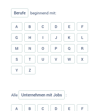
Berufe
beginnend mit:
A
B
C
D
E
F
G
H
I
J
K
L
M
N
O
P
Q
R
S
T
U
V
W
X
Y
Z
Unternehmen mit Jobs
Alle
:
A
B
C
D
E
F