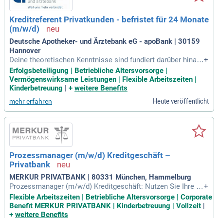
Kreditreferent Privatkunden - befristet für 24 Monate
(m/w/d)
Deutsche Apotheker- und Ärztebank eG - apoBank | 30159
Hannover
Deine theoretischen Kenntnisse sind fundiert darüber hinau
+
s hast du erste Jahre Erfahrung im Kreditgeschäft sowie in
Erfolgsbeteiligung | Betriebliche Altersvorsorge |
der Ausübung einer Kreditkompetenz in der Marktfolge.
Vermögenswirksame Leistungen | Flexible Arbeitszeiten |
Kinderbetreuung
|
+
weitere Benefits
Heute veröffentlicht
mehr erfahren
Prozessmanager (m/w/d) Kreditgeschäft –
Privatbank
MERKUR PRIVATBANK | 80331 München, Hammelburg
Prozessmanager (m/w/d) Kreditgeschäft: Nutzen Sie Ihre C
+
hance auf eine verantwortungsvolle und abwechslungsreich
Flexible Arbeitszeiten | Betriebliche Altersvorsorge | Corporate
e Tätigkeit in einem erfolgreichen, zukunftsorientierten Unte
Benefit MERKUR PRIVATBANK | Kinderbetreuung | Vollzeit
|
rnehmen.
+
weitere Benefits