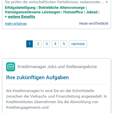
Sie prüfen die wirtschaftlichen Verhältnisse, insbesondere v
+
on Privatkund:innen und Freiberufler:innen; Sie bestellen und
Erfolgsbeteiligung | Betriebliche Altersvorsorge |
verwalten Sicherheiten und erstellen Kredit- und Sicherheite
Vermögenswirksame Leistungen | Homeoffice | Jobrad
|
nverträge; Sie überwachen und führen die Kreditweiterbearb
+
weitere Benefits
eitungsprozesse
Heute veröffentlicht
mehr erfahren
1
2
3
4
5
nächste
Kreditmanager Jobs und Stellenangebote
Ihre zukünftigen Aufgaben
Als Kreditmanager/in sind Sie an der Schnittstelle
zwischen der Verkaufs- und Finanzleitung angesiedelt. In
Kreditinstituten übernehmen Sie die Abwicklung von
Kreditengagements und: