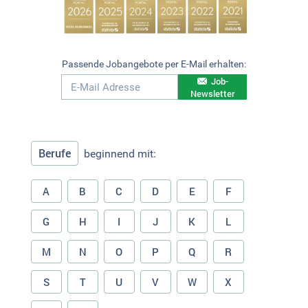
Passende Jobangebote per E-Mail erhalten:
Job-
Newsletter
Berufe
beginnend mit:
A
B
C
D
E
F
G
H
I
J
K
L
M
N
O
P
Q
R
S
T
U
V
W
X