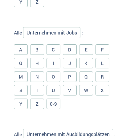
Y
Z
Unternehmen mit Jobs
Alle
:
A
B
C
D
E
F
G
H
I
J
K
L
M
N
O
P
Q
R
S
T
U
V
W
X
Y
Z
0-9
Unternehmen mit Ausbildungsplätzen
Alle
: