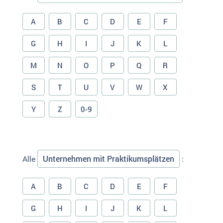
A
B
C
D
E
F
G
H
I
J
K
L
M
N
O
P
Q
R
S
T
U
V
W
X
Y
Z
0-9
Unternehmen mit Praktikumsplätzen
Alle
:
A
B
C
D
E
F
G
H
I
J
K
L