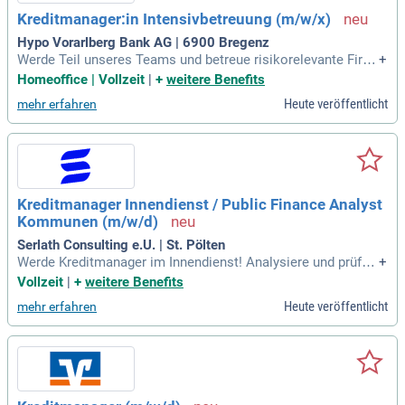
Kreditmanager:in Intensivbetreuung (m/w/x)
Hypo Vorarlberg Bank AG | 6900 Bregenz
Werde Teil unseres Teams und betreue risikorelevante Firm
+
enkunden! Gestalte kreative Lösungen für komplexe Kunden
Homeoffice | Vollzeit
|
+
weitere Benefits
situationen und arbeite eng mit internen sowie externen Par
Heute veröffentlicht
mehr erfahren
tnern. Bearbeite eigenverantwortlich Kreditengagements in
wirtschaftlichen Krisen.
Kreditmanager Innendienst / Public Finance Analyst
Kommunen (m/w/d)
Serlath Consulting e.U. | St. Pölten
Werde Kreditmanager im Innendienst! Analysiere und prüfe
+
Finanzierungsdaten von Gemeinden. Erstelle spannende Au
Vollzeit
|
+
weitere Benefits
swertungen zu Darlehen, Laufzeiten und Tilgungen. Gestalte
Heute veröffentlicht
mehr erfahren
die Finanzwelt kommunaler Einrichtungen aktiv mit!