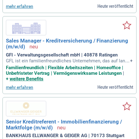
Heute veröffentlicht
mehr erfahren
Sales Manager - Kreditversicherung / Finanzierung
(m/w/d)
GFI - Verwaltungsgesellschaft mbH | 40878 Ratingen
GFL ist ein familienfreundliches Unternehmen, das auf langj
+
ährige Erfahrung in der Kreditversicherungsbranche zurückbl
Familienfreundlich | Flexible Arbeitszeiten | Homeoffice |
ickt. Unsere Inhaber und Mitarbeiter pflegen wertvolle Konta
Unbefristeter Vertrag | Vermögenswirksame Leistungen
|
kte und leben unsere Unternehmenswerte aktiv. In dieser Ro
+
weitere Benefits
lle bist du verantwortlich für die Neukundengewinnung und b
Heute veröffentlicht
mehr erfahren
erätst Firmen in den Bereichen Working Capital, Kredit- und
Kautionsversicherung sowie Leasing. Ein abgeschlossenes
Studium oder eine Ausbildung in Betriebswirtschaft ist von
Vorteil. Idealerweise bringst du Berufserfahrung aus Banken
oder Versicherungen mit und bist sicher im Umgang mit Ver
handlungen. Freude an der Kontaktpflege und am Netzwerka
Senior Kreditreferent - Immobilienfinanzierung /
ufbau sind essentielle Bestandteile deiner Tätigkeit bei uns.
Marktfolge (m/w/d)
BANKHAUS ELLWANGER & GEIGER AG | 70173 Stuttgart