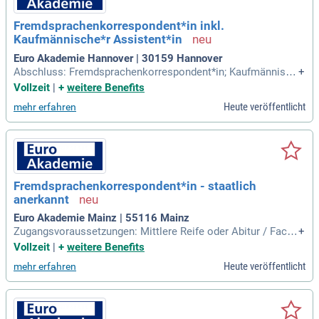
Fremdsprachenkorrespondent*in inkl.
Kaufmännische*r Assistent*in
Euro Akademie Hannover | 30159 Hannover
Abschluss: Fremdsprachenkorrespondent*in; Kaufmännisch
+
e*r Assistent*in Fachrichtung Fremdsprachen und Korrespo
Vollzeit
|
+
weitere Benefits
ndenz. Aufbauoptionen: Man lernt niemals aus!
Heute veröffentlicht
mehr erfahren
Fremdsprachenkorrespondent*in - staatlich
anerkannt
Euro Akademie Mainz | 55116 Mainz
Zugangsvoraussetzungen: Mittlere Reife oder Abitur / Fachh
+
ochschulreife; Abschluss: Staatlich anerkannter Fremdspra
Vollzeit
|
+
weitere Benefits
chenkorrespondent; Staatlich anerkannte Fremdsprachenko
Heute veröffentlicht
mehr erfahren
rrespondentin.