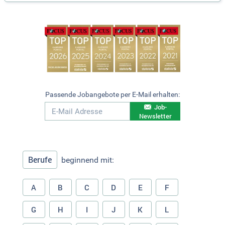
Passende Jobangebote per E-Mail erhalten:
Job-
Newsletter
Berufe
beginnend mit:
A
B
C
D
E
F
G
H
I
J
K
L