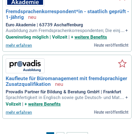
Fremdsprachenkorrespondent*in - staatlich geprüft -
1-jährig
Euro Akademie | 63739 Aschaffenburg
Ausbildung zum Fremdsprachenkorrespondenten; Die einjäh
+
rige Ausbildung zum*r Fremdsprachenkorrespondent*in ver
Quereinstieg möglich | Vollzeit
|
+
weitere Benefits
mittelt die erforderlichen Kompetenzen und ist bundesweit
Heute veröffentlicht
mehr erfahren
anerkannt.
Kaufleute für Büromanagement mit fremdsprachiger
Zusatzqualifikation
Provadis Partner für Bildung & Beratung GmbH | Frankfurt
Sprachfertigkeit in Englisch sowie gute Deutsch- und Mathe
+
matikkenntnisse; Interesse an kaufmännischen Tätigkeiten;
Vollzeit
|
+
weitere Benefits
Das erwartet dich: Eine Ausbildung zum/zur Kaufmann/-frau
Heute veröffentlicht
mehr erfahren
für Büromanagement; eine parallele Qualifizierung zum/zur f
remdsprachlichen Korrespondent