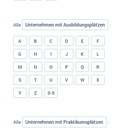
Unternehmen mit Ausbildungsplätzen
Alle
:
A
B
C
D
E
F
G
H
I
J
K
L
M
N
O
P
Q
R
S
T
U
V
W
X
Y
Z
0-9
Unternehmen mit Praktikumsplätzen
Alle
: