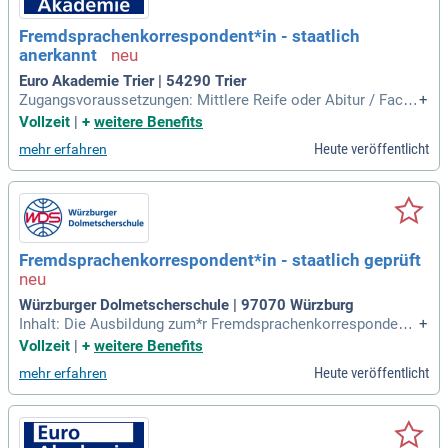
Fremdsprachenkorrespondent*in - staatlich
anerkannt
Euro Akademie Trier | 54290 Trier
Zugangsvoraussetzungen: Mittlere Reife oder Abitur / Fachh
+
ochschulreife; Abschluss: Staatlich anerkannter Fremdspra
Vollzeit
|
+
weitere Benefits
chenkorrespondent; Staatlich anerkannte Fremdsprachenko
Heute veröffentlicht
mehr erfahren
rrespondentin.
Fremdsprachenkorrespondent*in - staatlich geprüft
Würzburger Dolmetscherschule | 97070 Würzburg
Inhalt: Die Ausbildung zum*r Fremdsprachenkorrespondent*
+
in vermittelt sowohl Kenntnisse in Fremdsprachen als auch
Vollzeit
|
+
weitere Benefits
digitale Fähigkeiten. Mit Laptop-Klassen erweitert die WDS
Heute veröffentlicht
mehr erfahren
den bayerischen Lehrplan für Fremdsprachenkorrespondent
*innen.