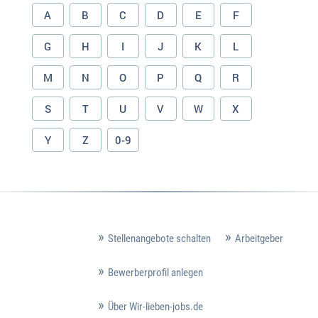
A
B
C
D
E
F
G
H
I
J
K
L
M
N
O
P
Q
R
S
T
U
V
W
X
Y
Z
0-9
Stellenangebote schalten
Arbeitgeber
Bewerberprofil anlegen
Über Wir-lieben-jobs.de