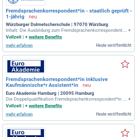
Fremdsprachenkorrespondent*in - staatlich geprüft -
1-jährig
Würzburger Dolmetscherschule | 97070 Würzburg
Inhalt: Die Ausbildung zum Fremdsprachenkorrespondenten
+
bzw. zur Fremdsprachenkorrespondentin vermittelt sowohl
Vollzeit
|
+
weitere Benefits
sprachliche als auch digitale Fähigkeiten.
Heute veröffentlicht
mehr erfahren
Fremdsprachenkorrespondent*in inklusive
Kaufmännische*r Assistent*in
Euro Akademie Hamburg | 20095 Hamburg
Die Doppelqualifikation Fremdsprachenkorrespondent*in st
+
ellt deinen Einstieg in eine vielfältige internationale Berufsw
Vollzeit
|
+
weitere Benefits
elt dar.
Heute veröffentlicht
mehr erfahren