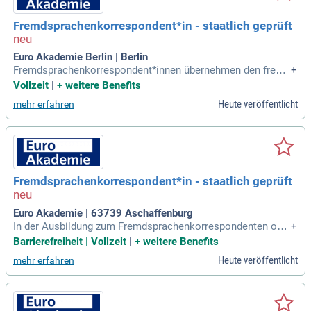
Fremdsprachenkorrespondent*in - staatlich geprüft
Euro Akademie Berlin | Berlin
Fremdsprachenkorrespondent*innen übernehmen den fremd
+
sprachigen Schriftverkehr und kümmern sich um ausländisc
Vollzeit
|
+
weitere Benefits
he Gäste und Geschäftspartner*innen. Sie repräsentieren da
Heute veröffentlicht
mehr erfahren
s Unternehmen im Ausland und bearbeiten kaufmännische
Vorgänge.
Fremdsprachenkorrespondent*in - staatlich geprüft
Euro Akademie | 63739 Aschaffenburg
In der Ausbildung zum Fremdsprachenkorrespondenten ode
+
r zur Fremdsprachenkorrespondentin wirst du deine Sprachk
Barrierefreiheit | Vollzeit
|
+
weitere Benefits
enntnisse vertiefen und deine betriebswirtschaftlichen sowi
Heute veröffentlicht
mehr erfahren
e IT-Fähigkeiten auf den neuesten Stand bringen.