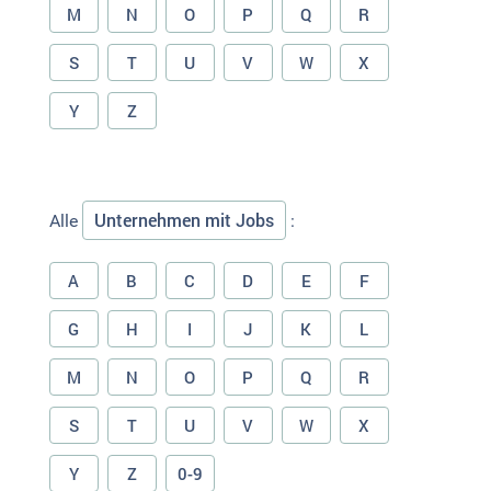
M
N
O
P
Q
R
S
T
U
V
W
X
Y
Z
Unternehmen mit Jobs
Alle
:
A
B
C
D
E
F
G
H
I
J
K
L
M
N
O
P
Q
R
S
T
U
V
W
X
Y
Z
0-9