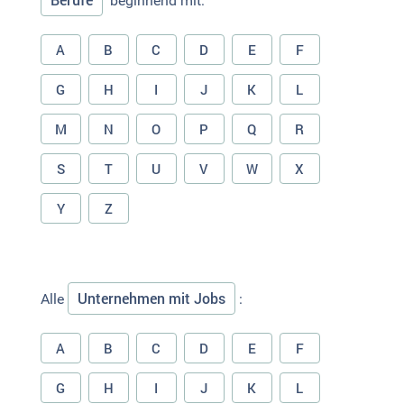
Berufe
beginnend mit:
A
B
C
D
E
F
G
H
I
J
K
L
M
N
O
P
Q
R
S
T
U
V
W
X
Y
Z
Unternehmen mit Jobs
Alle
:
A
B
C
D
E
F
G
H
I
J
K
L