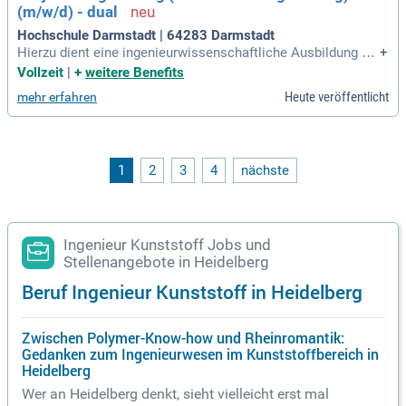
(m/w/d) - dual
Hochschule Darmstadt | 64283 Darmstadt
Hierzu dient eine ingenieurwissenschaftliche Ausbildung mi
+
t einem Focus auf soziale Kompetenzen. Perspektiven: Das
Vollzeit
|
+
weitere Benefits
Tätigkeitsprofil der Ingenieurin oder des Ingenieurs der Kuns
Heute veröffentlicht
mehr erfahren
tstofftechnik ist fachlich äußerst vielseitig.
1
2
3
4
nächste
Ingenieur Kunststoff Jobs und
Stellenangebote in Heidelberg
Beruf Ingenieur Kunststoff in Heidelberg
Zwischen Polymer-Know-how und Rheinromantik:
Gedanken zum Ingenieurwesen im Kunststoffbereich in
Heidelberg
Wer an Heidelberg denkt, sieht vielleicht erst mal