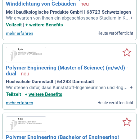
Winddichtung von Gebäuden
Moll bauökologische Produkte GmbH | 68723 Schwetzingen
Wir erwarten von Ihnen ein abgeschlossenes Studium in Ku
+
nststofftechnik, Verfahrenstechnik oder Baustoffingenieurw
Vollzeit
|
+
weitere Benefits
issenschaft.
Heute veröffentlicht
mehr erfahren
Polymer Engineering (Master of Science) (m/w/d) -
dual
Hochschule Darmstadt | 64283 Darmstadt
Wir stehen dafür, dass Kunststoff-Ingenieurinnen und -Ingeni
+
eure „Made in Germany“ auch weiterhin weltweit führend sei
Teilzeit
|
+
weitere Benefits
n werden. Duales Masterstudium: Der Master in Kunststofft
Heute veröffentlicht
mehr erfahren
echnik kann auch in dualer Form absolviert werden.
Polymer Engineering (Bachelor of Engineering)