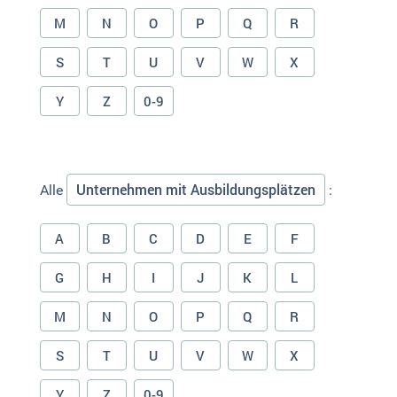
M
N
O
P
Q
R
S
T
U
V
W
X
Y
Z
0-9
Unternehmen mit Ausbildungsplätzen
Alle
:
A
B
C
D
E
F
G
H
I
J
K
L
M
N
O
P
Q
R
S
T
U
V
W
X
Y
Z
0-9