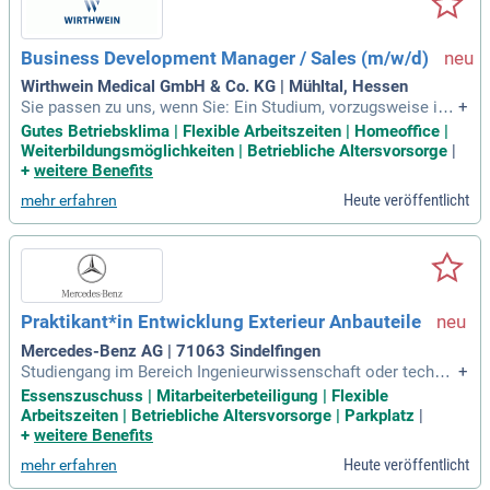
Business Development Manager / Sales (m/w/d)
Wirthwein Medical GmbH & Co. KG | Mühltal, Hessen
Sie passen zu uns, wenn Sie: Ein Studium, vorzugsweise im
+
Bereich Kunststofftechnik, Wirtschaftsingenieurwesen oder
Gutes Betriebsklima | Flexible Arbeitszeiten | Homeoffice |
eine vergleichbare Aus- und Weiterbildung erfolgreich abges
Weiterbildungsmöglichkeiten | Betriebliche Altersvorsorge
|
chlossen haben. mehrjährige Berufserfahrung im Vertrieb vo
+
weitere Benefits
n technisch anspruchsvollen
Heute veröffentlicht
mehr erfahren
Praktikant*in Entwicklung Exterieur Anbauteile
Mercedes-Benz AG | 71063 Sindelfingen
Studiengang im Bereich Ingenieurwissenschaft oder technis
+
cher Studiengang mit Schwerpunkt allgemeiner Maschinenb
Essenszuschuss | Mitarbeiterbeteiligung | Flexible
au, Fahrzeugtechnik, Kunststofftechnik oder Konstruktion o
Arbeitszeiten | Betriebliche Altersvorsorge | Parkplatz
|
der einen vergleichbaren Studiengang; Sicherer Umgang mit
+
weitere Benefits
MS Office; Sichere Deutsch
Heute veröffentlicht
mehr erfahren