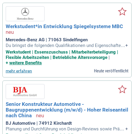
Werkstudent*in Entwicklung Spiegelsysteme MBC
Mercedes-Benz AG | 71063 Sindelfingen
Du bringst die folgenden Qualifikationen und Eigenschaften
+
mit, um unser Team zu bereichern: Du studierst Maschinenb
Werkstudent | Essenszuschuss | Mitarbeiterbeteiligung |
au, Mechatronik, Fahrzeugtechnik, Fahrzeugbau, Wirtschafts
Flexible Arbeitszeiten | Betriebliche Altersvorsorge
|
ingenieurwesen oder einen vergleichbaren Studiengang; Du
+
weitere Benefits
verfügst über gute Deutsch
Heute veröffentlicht
mehr erfahren
Senior Konstrukteur Automotive -
Baugruppenentwicklung (m/w/d) - Hoher Reiseanteil
nach China
BJ Automotive | 74912 Kirchardt
Planung und Durchführung von Design-Reviews sowie Präse
+