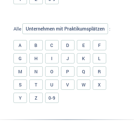
Unternehmen mit Praktikumsplätzen
Alle
:
A
B
C
D
E
F
G
H
I
J
K
L
M
N
O
P
Q
R
S
T
U
V
W
X
Y
Z
0-9