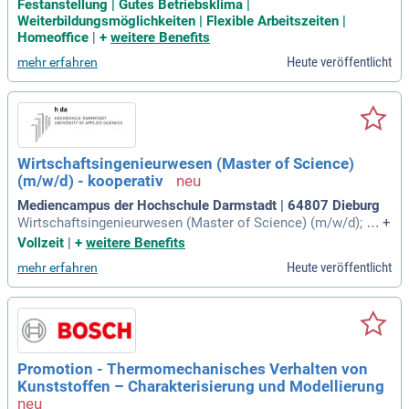
ntation der Ergebnisse vor internen Fachabteilungen, Kunde
Festanstellung | Gutes Betriebsklima |
n und Lieferanten; Unterstützung bei der Erstellung von Wer
Weiterbildungsmöglichkeiten | Flexible Arbeitszeiten |
kzeugzeichnungen in Abstimmung mit den Kollegen aus CN
Homeoffice
|
+
weitere Benefits
unter Berücksichtigung kunststoffgerechter
Heute veröffentlicht
mehr erfahren
Wirtschaftsingenieurwesen (Master of Science)
(m/w/d) - kooperativ
Mediencampus der Hochschule Darmstadt | 64807 Dieburg
Wirtschaftsingenieurwesen (Master of Science) (m/w/d); ko
+
operativ: Studiengangsbeschreibung: Der Master-Studienga
Vollzeit
|
+
weitere Benefits
ng Wirtschaftsingenieurwesen der h_da richtet sich an Studi
Heute veröffentlicht
mehr erfahren
erende mit einem Bachelor-Abschluss in Wirtschaftsingenie
urwesen, Elektrotechnik
Promotion - Thermomechanisches Verhalten von
Kunststoffen – Charakterisierung und Modellierung