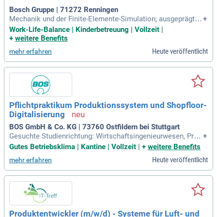
Bosch Gruppe | 71272 Renningen
Mechanik und der Finite-Elemente-Simulation; ausgeprägtes
+
Fachwissen in der Kunststofftechnik; Persönlichkeit und Ar
Work-Life-Balance | Kinderbetreuung | Vollzeit
|
beitsweise: Sie arbeiten gerne im Team, bringen eigene Idee
+
weitere Benefits
n ein und verfolgen Ihre Ziele selbstständig sowie mit hohe
Heute veröffentlicht
mehr erfahren
m Engagement; Ihre
Pflichtpraktikum Produktionssystem und Shopfloor-
Digitalisierung
BOS GmbH & Co. KG | 73760 Ostfildern bei Stuttgart
Gesuchte Studienrichtung: Wirtschaftsingenieurwesen, Prod
+
uktionstechnik, Technische Betriebswirtschaft, (Wirtschafts
Gutes Betriebsklima | Kantine | Vollzeit
|
+
weitere Benefits
-) Informatik oder ein vergleichbarer Studiengang; Sicherer U
Heute veröffentlicht
mehr erfahren
mgang mit MS Office (Excel, Power Point, Outlook); Gute De
utsch- und Englischkenntnisse
Produktentwickler (m/w/d) - Systeme für Luft- und