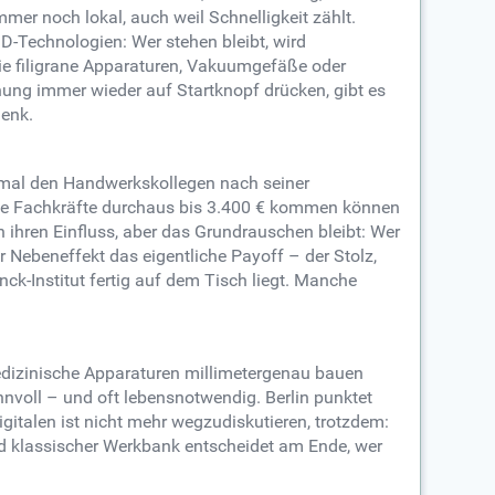
mmer noch lokal, auch weil Schnelligkeit zählt.
D-Technologien: Wer stehen bleibt, wird
e filigrane Apparaturen, Vakuumgefäße oder
chung immer wieder auf Startknopf drücken, gibt es
lenk.
n mal den Handwerkskollegen nach seiner
hrene Fachkräfte durchaus bis 3.400 € kommen können
n ihren Einfluss, aber das Grundrauschen bleibt: Wer
er Nebeneffekt das eigentliche Payoff – der Stolz,
k-Institut fertig auf dem Tisch liegt. Manche
medizinische Apparaturen millimetergenau bauen
nnvoll – und oft lebensnotwendig. Berlin punktet
gitalen ist nicht mehr wegzudiskutieren, trotzdem:
d klassischer Werkbank entscheidet am Ende, wer