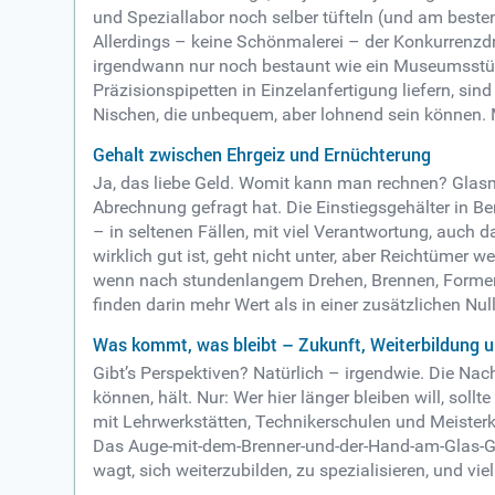
und Speziallabor noch selber tüfteln (und am besten 
Allerdings – keine Schönmalerei – der Konkurrenzdr
irgendwann nur noch bestaunt wie ein Museumsstüc
Präzisionspipetten in Einzelanfertigung liefern, si
Nischen, die unbequem, aber lohnend sein können. Ma
Gehalt zwischen Ehrgeiz und Ernüchterung
Ja, das liebe Geld. Womit kann man rechnen? Glasm
Abrechnung gefragt hat. Die Einstiegsgehälter in B
– in seltenen Fällen, mit viel Verantwortung, auch 
wirklich gut ist, geht nicht unter, aber Reichtümer w
wenn nach stundenlangem Drehen, Brennen, Formen pl
finden darin mehr Wert als in einer zusätzlichen Nul
Was kommt, was bleibt – Zukunft, Weiterbildung un
Gibt’s Perspektiven? Natürlich – irgendwie. Die N
können, hält. Nur: Wer hier länger bleiben will, so
mit Lehrwerkstätten, Technikerschulen und Meisterku
Das Auge-mit-dem-Brenner-und-der-Hand-am-Glas-Gef
wagt, sich weiterzubilden, zu spezialisieren, und vi