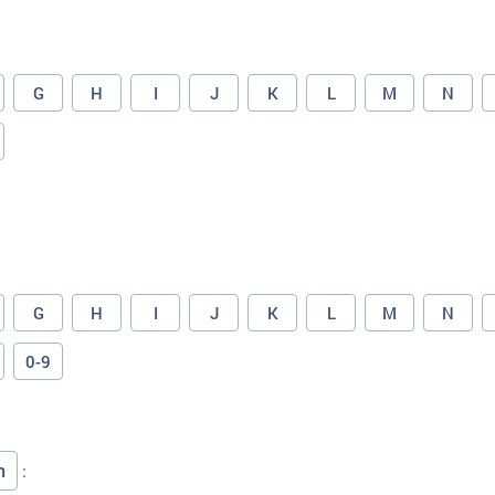
G
H
I
J
K
L
M
N
G
H
I
J
K
L
M
N
0-9
n
: