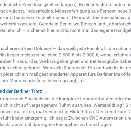
deutsche Zuverlässigkeit verlangen). Berliner Institute ordern i
uck wächst. Industrieglas, Massenfertigung aus Fernost, neue 3
k im Deutschen Technikmuseum. Dennoch: Die Spezialisten, di
nd weiterhin gesucht. Gerade in Berlin, wo Biotech und Laborfors
l ehrlich – sicher ist hier nichts, nicht mal das eigene Handge
acherei ist kein Goldesel – das weiß jede Fachkraft, die scho
erlin liegen meistens bei etwa 2.600 € bis 2.900 €, wobei erfa
darüber hinaus. Klar, Werkszugehörigkeit und Betriebsgröße habe
erden selten gehortet. Was viele überrascht: Hin und wieder ist d
ötzlich ein maßgeschneiderter Apparat fürs Berliner Max-Planc
l am Monatsende (idealistisch gesagt, ja).
d der Berliner Trotz
achfrage nach Spezialisten, die komplexe Laboraufbauten oder 
llte sich nicht auf vergangenem Ruhm ausruhen. Weiterbildung? Si
rsen, mal offen, mal versteckt in Hinterhöfen. Der Trend zum Di
ühl bleibt einzigartig. Ich sage: Zwischen CNC-Automation un
elleicht auch mal das eigene Fachgebiet zu hinterfragen.