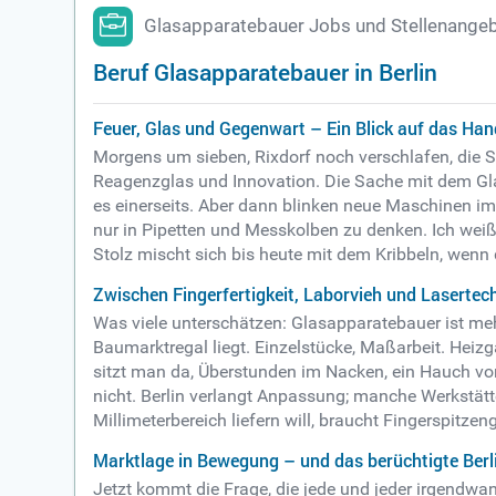
Glasapparatebauer Jobs und Stellenangebo
Beruf Glasapparatebauer in Berlin
Feuer, Glas und Gegenwart – Ein Blick auf das Han
Morgens um sieben, Rixdorf noch verschlafen, die 
Reagenzglas und Innovation. Die Sache mit dem Glas
es einerseits. Aber dann blinken neue Maschinen im
nur in Pipetten und Messkolben zu denken. Ich weiß
Stolz mischt sich bis heute mit dem Kribbeln, wenn d
Zwischen Fingerfertigkeit, Laborvieh und Lasertec
Was viele unterschätzen: Glasapparatebauer ist mehr
Baumarktregal liegt. Einzelstücke, Maßarbeit. Heizga
sitzt man da, Überstunden im Nacken, ein Hauch vo
nicht. Berlin verlangt Anpassung; manche Werkstätte
Millimeterbereich liefern will, braucht Fingerspitzen
Marktlage in Bewegung – und das berüchtigte Berli
Jetzt kommt die Frage, die jede und jeder irgendwan