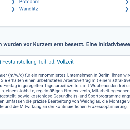
Potsdam
Wandlitz
in wurden vor Kurzem erst besetzt. Eine Initiativbe
estanstellung Teil- od. Vollzeit
er (m/w/d) für ein renommiertes Unternehmen in Berlin. Ihnen wird 
. Sie erhalten einen unbefristeten Arbeitsvertrag mit einem attraktiv
s Freitag in geregelten Tagesarbeitszeiten, mit Wochenenden frei u
laub, einem Jobbike, regelmäßigen Firmenevents, Mitarbeitergesche
itgestellt, sowie kostenlose Gesundheits- und Sportprogramme angeb
aben umfassen die präzise Bearbeitung von Weichglas, die Montage
lle und die Mitwirkung an der kontinuierlichen Prozessoptimierung.