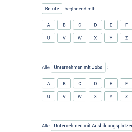
Berufe
beginnend mit:
A
B
C
D
E
F
U
V
W
X
Y
Z
Unternehmen mit Jobs
Alle
:
A
B
C
D
E
F
U
V
W
X
Y
Z
Unternehmen mit Ausbildungsplätze
Alle