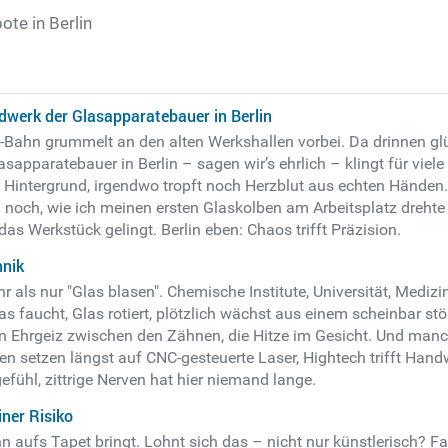
te in Berlin
dwerk der Glasapparatebauer in Berlin
S-Bahn grummelt an den alten Werkshallen vorbei. Da drinnen 
apparatebauer in Berlin – sagen wir’s ehrlich – klingt für vie
 Hintergrund, irgendwo tropft noch Herzblut aus echten Händen. 
 noch, wie ich meinen ersten Glaskolben am Arbeitsplatz drehte 
as Werkstück gelingt. Berlin eben: Chaos trifft Präzision.
hnik
 als nur "Glas blasen". Chemische Institute, Universität, Medizi
s faucht, Glas rotiert, plötzlich wächst aus einem scheinbar stör
n Ehrgeiz zwischen den Zähnen, die Hitze im Gesicht. Und man
n setzen längst auf CNC-gesteuerte Laser, Hightech trifft Handw
gefühl, zittrige Nerven hat hier niemand lange.
ner Risiko
n aufs Tapet bringt. Lohnt sich das – nicht nur künstlerisch? Fa