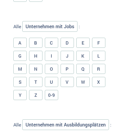
Unternehmen mit Jobs
Alle
:
A
B
C
D
E
F
G
H
I
J
K
L
M
N
O
P
Q
R
S
T
U
V
W
X
Y
Z
0-9
Unternehmen mit Ausbildungsplätzen
Alle
: