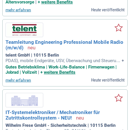
sen in Instandhaltungsprozessen sowie elektronischen Fahr
Altersvorsorge
|
+
weitere Benefits
zeugsystemen bist du bei uns genau richtig. Wir bieten unbe
Heute veröffentlicht
mehr erfahren
fristete Vollzeit- oder Teilzeitstellen mit einer Vergütung vo
n bis zu 4.089,33 € je nach Erfahrung. Arbeite an verschiede
nen Standorten in Berlin, wie Britz oder Spandau, und profitie
re von einem modernen Arbeitsumfeld. Werde Teil unseres
Teams und gestalte die Mobilität der Zukunft nachhaltig für
Mensch und Klima!
Teamleitung Engineering Professional Mobile Radio
(m/w/d)
telent GmbH | 10115 Berlin
PDAS), mobile Endgeräte, USV, Überwachung und Steuerung
+
von Systemkomponenten inkl.
Gutes Betriebsklima | Work-Life-Balance | Firmenwagen |
Jobrad | Vollzeit
|
+
weitere Benefits
Heute veröffentlicht
mehr erfahren
IT-Systemelektroniker / Mechatroniker für
Zutrittskontrollsystem - NEU!
Wilhelm Frese GmbH - Sicherheitstechnik | 10115 Berlin