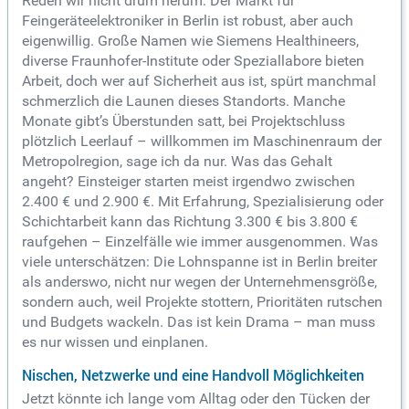
Reden wir nicht drum herum: Der Markt für
Feingeräteelektroniker in Berlin ist robust, aber auch
eigenwillig. Große Namen wie Siemens Healthineers,
diverse Fraunhofer-Institute oder Speziallabore bieten
Arbeit, doch wer auf Sicherheit aus ist, spürt manchmal
schmerzlich die Launen dieses Standorts. Manche
Monate gibt’s Überstunden satt, bei Projektschluss
plötzlich Leerlauf – willkommen im Maschinenraum der
Metropolregion, sage ich da nur. Was das Gehalt
angeht? Einsteiger starten meist irgendwo zwischen
2.400 € und 2.900 €. Mit Erfahrung, Spezialisierung oder
Schichtarbeit kann das Richtung 3.300 € bis 3.800 €
raufgehen – Einzelfälle wie immer ausgenommen. Was
viele unterschätzen: Die Lohnspanne ist in Berlin breiter
als anderswo, nicht nur wegen der Unternehmensgröße,
sondern auch, weil Projekte stottern, Prioritäten rutschen
und Budgets wackeln. Das ist kein Drama – man muss
es nur wissen und einplanen.
Nischen, Netzwerke und eine Handvoll Möglichkeiten
Jetzt könnte ich lange vom Alltag oder den Tücken der