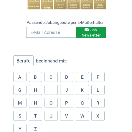
Passende Jobangebote per E-Mail erhalten:
Job-
Newsletter
Berufe
beginnend mit:
A
B
C
D
E
F
G
H
I
J
K
L
M
N
O
P
Q
R
S
T
U
V
W
X
Y
Z