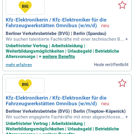
er Herzschlag Berlins und gestalten die Mobilität von morge
n. Mit deinem Engagement verbessern wir gemeinsam die U
mwelt für Mensch und Klima. Werde Teil unserer Vision und
Kfz-Elektronikerin / Kfz-Elektroniker für die
bewirb dich jetzt!
Fahrzeugwerkstätten Omnibus (w/m/d)
Berliner Verkehrsbetriebe (BVG) | Berlin (Spandau)
Wir suchen talentierte Fachkräfte mit einer technischen Ber
+
ufsausbildung, wie Kfz-Mechatroniker*in oder Kfz-Elektriker*
Unbefristeter Vertrag | Arbeitskleidung |
in, die Erfahrung in der Kraftfahrzeugtechnik haben. Ihre Ken
Weiterbildungsmöglichkeiten | Urlaubsgeld | Betriebliche
ntnisse zu Instandhaltungsprozessen und elektronischen Fa
Altersvorsorge
|
+
weitere Benefits
hrzeugsystemen sind gefragt. Wir bieten unbefristete Vollze
Heute veröffentlicht
mehr erfahren
it- und Teilzeitstellen mit einer attraktiven Vergütung nach E
ntgeltgruppe 8 TV-N Berlin. Sie arbeiten an unseren Standort
en in Berlin, inklusive Britz, Lichtenberg und Spandau. Wir si
nd der Herzschlag Berlins und gestalten gemeinsam eine na
chhaltige Mobilität von morgen. Kommen Sie zu uns und bri
ngen Sie Mensch und Klima mit Herz und Verstand voran!
Kfz-Elektronikerin / Kfz-Elektroniker für die
Fahrzeugwerkstätten Omnibus (w/m/d)
Berliner Verkehrsbetriebe (BVG) | Berlin (Treptow-Köpenick)
Wir suchen engagierte Fachkräfte mit einer abgeschlossene
+
n technischen Berufsausbildung, idealerweise als Kfz-Mech
Unbefristeter Vertrag | Arbeitskleidung |
atroniker*in oder Elektroniker*in für Systeme. Fundierte Ken
Weiterbildungsmöglichkeiten | Urlaubsgeld | Betriebliche
ntnisse in der Kraftfahrzeugtechnik und den Instandhaltungs