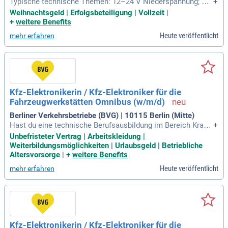
Typische technische Themen: 12–24 V Niederspannung; Rel
+
ais- und Steuerlogik; Controller und Netzgeräte; Türkontakt
Weihnachtsgeld | Erfolgsbeteiligung | Vollzeit
|
e, Motorschlösser und Türöffner; Netzwerkbasierte Zutrittss
+
weitere Benefits
ysteme. Dein Profil: Idealerweise bist du: IT-Systemelektroni
Heute veröffentlicht
mehr erfahren
ker.
Kfz-Elektronikerin / Kfz-Elektroniker für die
Fahrzeugwerkstätten Omnibus (w/m/d)
Berliner Verkehrsbetriebe (BVG) | 10115 Berlin (Mitte)
Hast du eine technische Berufsausbildung im Bereich Kraftf
+
ahrzeugtechnik oder -elektronik? Wir suchen engagierte Kfz-
Unbefristeter Vertrag | Arbeitskleidung |
Mechatroniker*innen und Elektroniker*innen mit Kenntnisse
Weiterbildungsmöglichkeiten | Urlaubsgeld | Betriebliche
n in Instandhaltungsprozessen und elektronischen Fahrzeug
Altersvorsorge
|
+
weitere Benefits
systemen. Wir bieten unbefristete Stellen in Vollzeit (37,5 St
Heute veröffentlicht
mehr erfahren
unden) oder Teilzeit, mit einer attraktiven Vergütung nach E
ntgeltgruppe 8 TV-N Berlin. Deine Arbeitsorte sind in verschi
edenen Stadtteilen Berlins, unter anderem Britz und Spanda
u. Werde Teil unseres Teams, das die Mobilität von morgen
aktiv gestaltet! Genieße die Vorteile eines nachhaltigen Arb
eitsplatzes in der pulsierenden Hauptstadt und bringe deine
Kfz-Elektronikerin / Kfz-Elektroniker für die
Ideen ein.