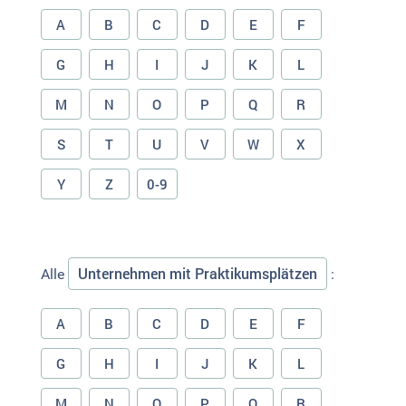
A
B
C
D
E
F
G
H
I
J
K
L
M
N
O
P
Q
R
S
T
U
V
W
X
Y
Z
0-9
Unternehmen mit Praktikumsplätzen
Alle
:
A
B
C
D
E
F
G
H
I
J
K
L
M
N
O
P
Q
R