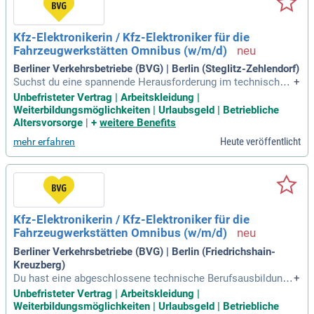
Kfz-Elektronikerin / Kfz-Elektroniker für die
Fahrzeugwerkstätten Omnibus (w/m/d)
Berliner Verkehrsbetriebe (BVG) | Berlin (Steglitz-Zehlendorf)
Suchst du eine spannende Herausforderung im technischen
+
Bereich? Wir suchen motivierte Fachkräfte mit einer abgesc
Unbefristeter Vertrag | Arbeitskleidung |
hlossenen Berufsausbildung, z. B. als Kfz-Mechatroniker*in
Weiterbildungsmöglichkeiten | Urlaubsgeld | Betriebliche
oder Elektroniker*in. Kenntnisse in Instandhaltungsprozess
Altersvorsorge
|
+
weitere Benefits
en und elektronischen Fahrzeugsystemen sind essentiell. D
Heute veröffentlicht
mehr erfahren
u wirst unbefristet in Vollzeit (37,5 Std.) oder Teilzeit bei ein
er attraktiven Vergütung nach Entgeltgruppe 8 TV-N Berlin a
rbeiten. Unsere Standorte befinden sich in ganz Berlin, darun
ter Britz, Lichtenberg und Spandau. Werde Teil unseres Tea
ms und gestalte die nachhaltige Mobilität der Zukunft geme
insam mit uns!
Kfz-Elektronikerin / Kfz-Elektroniker für die
Fahrzeugwerkstätten Omnibus (w/m/d)
Berliner Verkehrsbetriebe (BVG) | Berlin (Friedrichshain-
Kreuzberg)
Du hast eine abgeschlossene technische Berufsausbildung,
+
wie Kfz-Mechatroniker*in oder Elektroniker*in? Wir suchen
Unbefristeter Vertrag | Arbeitskleidung |
dich zur Verstärkung unseres Teams in Berlin! Mit Kenntnis
Weiterbildungsmöglichkeiten | Urlaubsgeld | Betriebliche