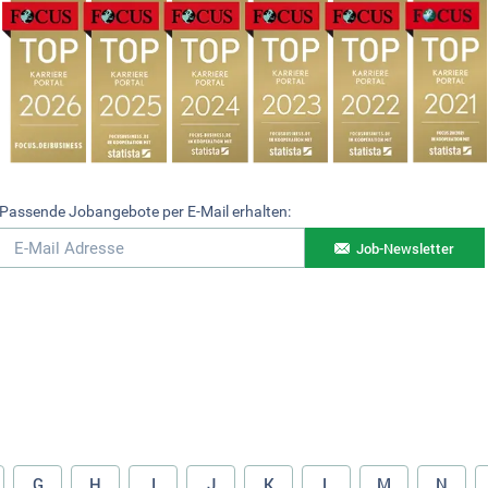
Passende Jobangebote per E-Mail erhalten:
Job-Newsletter
G
H
I
J
K
L
M
N