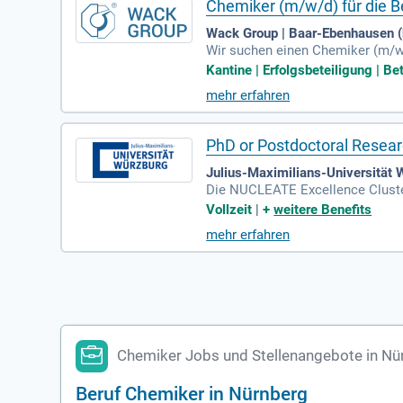
Chemiker (m/w/d) für die 
Wack Group | Baar-Ebenhausen (b
Wir suchen einen Chemiker (m/w
erfolgung nationaler und internat
Kantine | Erfolgsbeteiligung | B
nmeldung und unterstützen bei C
mehr erfahren
weiter, einschließlich ISO-Zerti
Kunden und Behörden. Darüber h
on Gefahrgütern.
PhD or Postdoctoral Resear
Julius-Maximilians-Universität
Die NUCLEATE Excellence Cluster
gsprojekte. Bewerben Sie sich, u
Vollzeit
|
+
weitere Benefits
de Gelegenheit für aktives Netwo
mehr erfahren
den PI-Profilen. Durch strukturi
e Karriere vor. Arbeiten Sie in d
Chemiker Jobs und Stellenangebote in Nü
Beruf Chemiker in Nürnberg