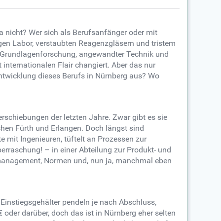
a nicht? Wer sich als Berufsanfänger oder mit
igen Labor, verstaubten Reagenzgläsern und tristem
hen Grundlagenforschung, angewandter Technik und
internationalen Flair changiert. Aber das nur
 Entwicklung dieses Berufs in Nürnberg aus? Wo
erschiebungen der letzten Jahre. Zwar gibt es sie
chen Fürth und Erlangen. Doch längst sind
e mit Ingenieuren, tüftelt an Prozessen zur
berraschung! – in einer Abteilung zur Produkt- und
jektmanagement, Normen und, nun ja, manchmal eben
 Einstiegsgehälter pendeln je nach Abschluss,
der darüber, doch das ist in Nürnberg eher selten