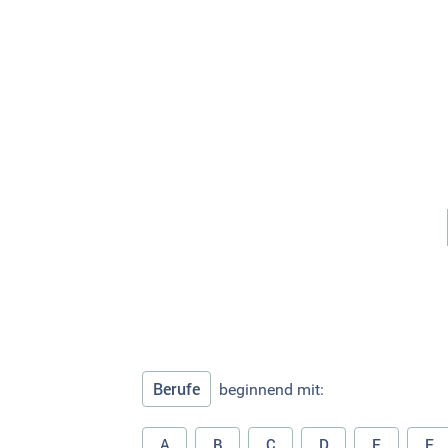
Berufe
beginnend mit:
A
B
C
D
E
F