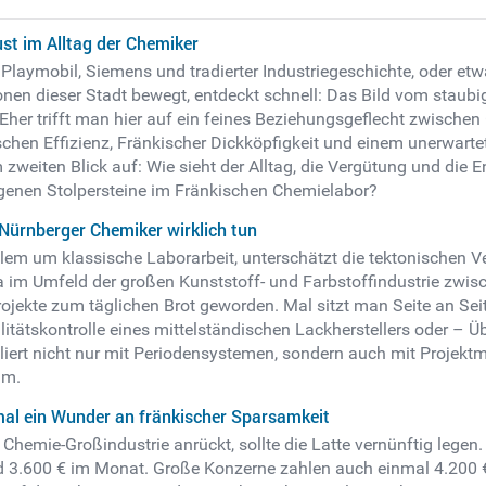
st im Alltag der Chemiker
Playmobil, Siemens und tradierter Industriegeschichte, oder etw
nen dieser Stadt bewegt, entdeckt schnell: Das Bild vom staub
d. Eher trifft man hier auf ein feines Beziehungsgeflecht zwisc
hen Effizienz, Fränkischer Dickköpfigkeit und einem unerwartet 
 zweiten Blick auf: Wie sieht der Alltag, die Vergütung und die
eigenen Stolpersteine im Fränkischen Chemielabor?
ürnberger Chemiker wirklich tun
allem um klassische Laborarbeit, unterschätzt die tektonischen V
 im Umfeld der großen Kunststoff- und Farbstoffindustrie zwis
ojekte zum täglichen Brot geworden. Mal sitzt man Seite an Seit
litätskontrolle eines mittelständischen Lackherstellers oder – Ü
jongliert nicht nur mit Periodensystemen, sondern auch mit Pro
um.
al ein Wunder an fränkischer Sparsamkeit
hemie-Großindustrie anrückt, sollte die Latte vernünftig legen.
 3.600 € im Monat. Große Konzerne zahlen auch einmal 4.200 € o