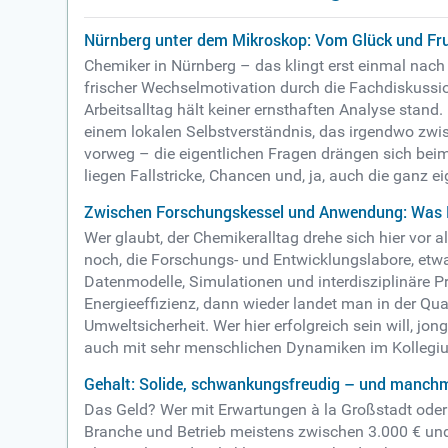
Nürnberg unter dem Mikroskop: Vom Glück und Fru
Chemiker in Nürnberg – das klingt erst einmal nach 
frischer Wechselmotivation durch die Fachdiskussio
Arbeitsalltag hält keiner ernsthaften Analyse stan
einem lokalen Selbstverständnis, das irgendwo zwisc
vorweg – die eigentlichen Fragen drängen sich beim
liegen Fallstricke, Chancen und, ja, auch die ganz 
Zwischen Forschungskessel und Anwendung: Was N
Wer glaubt, der Chemikeralltag drehe sich hier vor 
noch, die Forschungs- und Entwicklungslabore, etwa
Datenmodelle, Simulationen und interdisziplinäre Pr
Energieeffizienz, dann wieder landet man in der Qua
Umweltsicherheit. Wer hier erfolgreich sein will, 
auch mit sehr menschlichen Dynamiken im Kollegi
Gehalt: Solide, schwankungsfreudig – und manchm
Das Geld? Wer mit Erwartungen à la Großstadt oder C
Branche und Betrieb meistens zwischen 3.000 € und