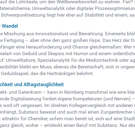
n auf die Lohntaste, um den Wettbewerbsvorteil zu wahren. Fair? 
Materialchemie, Umweltanalytik oder digitaler Prozessoptimie
 Schwerpunktsetzung liegt hier eher auf Stabilität und einem, s
r Wandel
ige Mischung aus Innovationslust und Bewahrung. Einerseits b
ive Fertigung – aber ohne den ganz großen Hype. Das Herz der f
sanfänger eine Herausforderung und Chance gleichermaßen: Wer 
ielart von Geduld und Skepsis mit Humor und einem ordentliche
auf: Umweltlabore, Spezialanalytik für die Medizintechnik oder 
xibilität bleibt ein Muss, ebenso die Bereitschaft, sich in ung
rt Geduldsspiel, das die Hartnäckigen belohnt.
hkeit und Alltagstauglichkeit
ojekt- und Datenkram – kann in Nürnberg manchmal wie eine klei
nde Digitalisierung fordert eigene Kompetenzen (und Nerven) – 
wird oft vergessen: Im direkten Kollegenvergleich mit anderen 
ch reinhängt, Substanz beweist und auch mal einen Zungenbrecher
attraktiv für Chemiker, sofern man bereit ist, sich auf eine Stadt e
anz gleich, woher – entdeckt einen Beruf mit Substanz. Nur eben