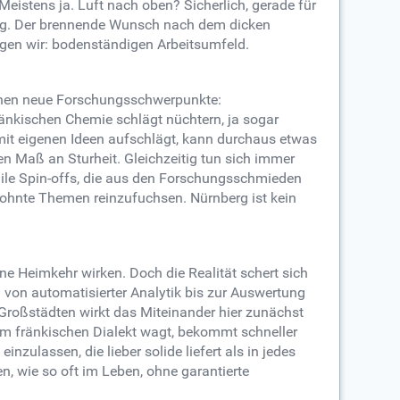
Meistens ja. Luft nach oben? Sicherlich, gerade für
rung. Der brennende Wunsch nach dem dicken
agen wir: bodenständigen Arbeitsumfeld.
lühen neue Forschungsschwerpunkte:
ränkischen Chemie schlägt nüchtern, ja sogar
mit eigenen Ideen aufschlägt, kann durchaus etwas
n Maß an Sturheit. Gleichzeitig tun sich immer
agile Spin-offs, die aus den Forschungsschmieden
ewohnte Themen reinzufuchsen. Nürnberg ist kein
ne Heimkehr wirken. Doch die Realität schert sich
von automatisierter Analytik bis zur Auswertung
Großstädten wirkt das Miteinander hier zunächst
 im fränkischen Dialekt wagt, bekommt schneller
inzulassen, die lieber solide liefert als in jedes
, wie so oft im Leben, ohne garantierte