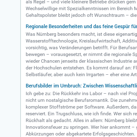
als Regel – und viele kleinere Betriebe drücken ger
Wechselwillige mit Spezialkenntnissen im Bereich 
Gehaltspolster bleibt jedoch oft Wunschtraum – die
Regionale Besonderheiten und das feine Gespür fü
Was Nürnberg besonders macht, ist diese eigenart
Wasserstofftechnologie, Kreislaufwirtschaft, Addit
vorsichtig, was Veränderungen betrifft. Für Beruf
bewegen – vorausgesetzt, er nimmt die regionale Sp
wieder Chancen jenseits der klassischen Industrie 
der Hochschulen entstehen. Es kommt darauf an: Fle
Selbstläufer, aber auch kein Irrgarten – eher eine A
Berufsbilder im Umbruch: Zwischen Wissenschaftlic
Ich gebe zu: Die Rückkehr ins Labor – nach viel Pr
nicht um nostalgische Berufsromantik. Die zunehme
komplexer Stoffströme per Software. Außerdem, das 
reserviert. Ein Trugschluss, wie ich finde. Wer si
Rückhalt als gedacht. Alles in allem: Nürnberg bleibt 
Innovationsfeuer zu springen. Wer hier ankommt – g
Abkürzungen oder abgekartete Erfolgsgeschichten.