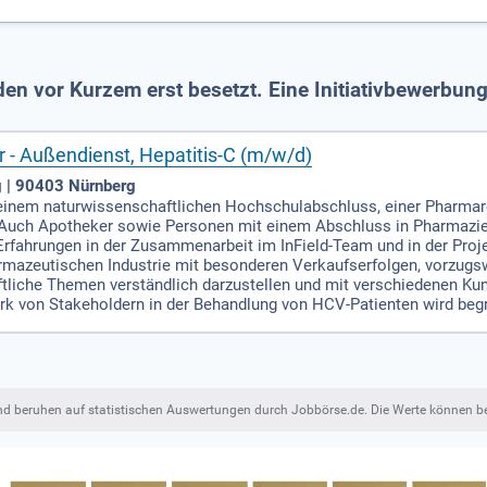
en vor Kurzem erst besetzt. Eine Initiativbewerbun
r - Außendienst, Hepatitis-C (m/w/d)
 | 90403 Nürnberg
einem naturwissenschaftlichen Hochschulabschluss, einer Pharmar
 Auch Apotheker sowie Personen mit einem Abschluss in Pharmazie
Erfahrungen in der Zusammenarbeit im InField-Team und in der Proje
rmazeutischen Industrie mit besonderen Verkaufserfolgen, vorzugswe
tliche Themen verständlich darzustellen und mit verschiedenen Ku
rk von Stakeholdern in der Behandlung von HCV-Patienten wird beg
und beruhen auf statistischen Auswertungen durch Jobbörse.de. Die Werte können 