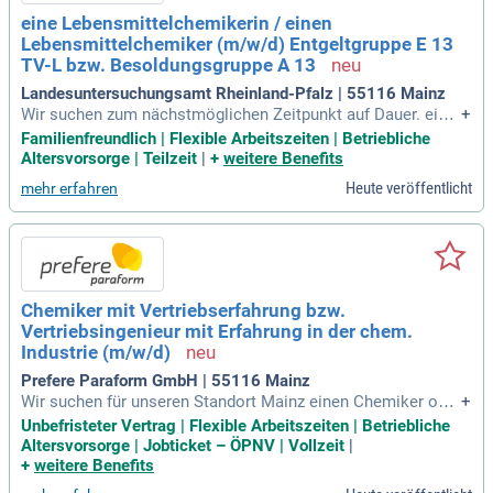
eine Lebensmittelchemikerin / einen
Lebensmittelchemiker (m/w/d) Entgeltgruppe E 13
TV-L bzw. Besoldungsgruppe A 13
Landesuntersuchungsamt Rheinland-Pfalz | 55116 Mainz
Wir suchen zum nächstmöglichen Zeitpunkt auf Dauer. eine
+
Lebensmittelchemikerin / einen Lebensmittelchemiker (m/
Familienfreundlich | Flexible Arbeitszeiten | Betriebliche
w/d); Entgeltgruppe E 13 TV-L bzw.
Altersvorsorge | Teilzeit
|
+
weitere Benefits
Heute veröffentlicht
mehr erfahren
Chemiker mit Vertriebserfahrung bzw.
Vertriebsingenieur mit Erfahrung in der chem.
Industrie (m/w/d)
Prefere Paraform GmbH | 55116 Mainz
Wir suchen für unseren Standort Mainz einen Chemiker oder
+
Vertriebsingenieur (m/w/d) mit Vertriebserfahrung in der ch
Unbefristeter Vertrag | Flexible Arbeitszeiten | Betriebliche
emischen Industrie. Ihre Hauptaufgaben umfassen die aktiv
Altersvorsorge | Jobticket – ÖPNV | Vollzeit
|
e Betreuung bestehender Kunden und die Identifikation neue
+
weitere Benefits
r Marktpotenziale. Sie führen Marktanalysen durch und unte