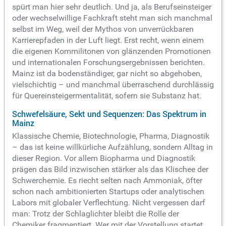
spürt man hier sehr deutlich. Und ja, als Berufseinsteiger
oder wechselwillige Fachkraft steht man sich manchmal
selbst im Weg, weil der Mythos von unverrückbaren
Karrierepfaden in der Luft liegt. Erst recht, wenn einem
die eigenen Kommilitonen von glänzenden Promotionen
und internationalen Forschungsergebnissen berichten.
Mainz ist da bodenständiger, gar nicht so abgehoben,
vielschichtig – und manchmal überraschend durchlässig
für Quereinsteigermentalität, sofern sie Substanz hat.
Schwefelsäure, Sekt und Sequenzen: Das Spektrum in
Mainz
Klassische Chemie, Biotechnologie, Pharma, Diagnostik
– das ist keine willkürliche Aufzählung, sondern Alltag in
dieser Region. Vor allem Biopharma und Diagnostik
prägen das Bild inzwischen stärker als das Klischee der
Schwerchemie. Es riecht selten nach Ammoniak, öfter
schon nach ambitionierten Startups oder analytischen
Labors mit globaler Verflechtung. Nicht vergessen darf
man: Trotz der Schlaglichter bleibt die Rolle der
Chemiker fragmentiert. Wer mit der Vorstellung startet,