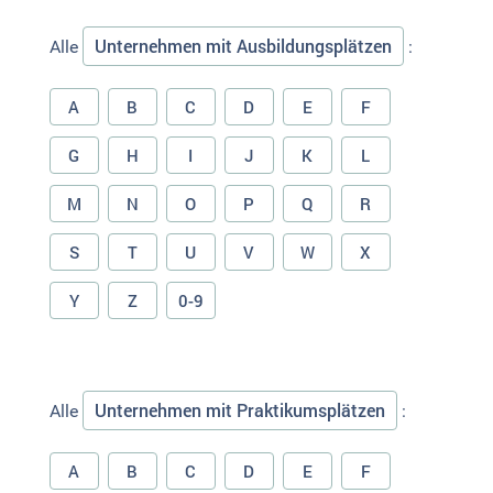
Unternehmen mit Ausbildungsplätzen
Alle
:
A
B
C
D
E
F
G
H
I
J
K
L
M
N
O
P
Q
R
S
T
U
V
W
X
Y
Z
0-9
Unternehmen mit Praktikumsplätzen
Alle
:
A
B
C
D
E
F