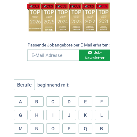
Passende Jobangebote per E-Mail erhalten:
Job-
Newsletter
Berufe
beginnend mit:
A
B
C
D
E
F
G
H
I
J
K
L
M
N
O
P
Q
R