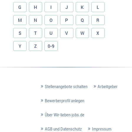
G
H
I
J
K
L
M
N
O
P
Q
R
S
T
U
V
W
X
Y
Z
0-9
Stellenangebote schalten
Arbeitgeber
Bewerberprofil anlegen
Über Wir-lieben-jobs.de
AGB und Datenschutz
Impressum