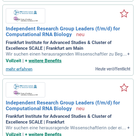
g in einem Industrieunternehmen
Independent Research Group Leaders (f/m/d) for
Computational RNA Biology
Frankfurt Institute for Advanced Studies & Cluster of
Excellence SCALE | Frankfurt am Main
Wir suchen einen herausragenden Wissenschaftler zu Begin
+
n seiner Karriere, der ein unabhängiges Forschungsprogram
Vollzeit
|
+
weitere Benefits
m in der Computational RNA Biology aufbaut. Ziel ist die En
Heute veröffentlicht
mehr erfahren
twicklung theoretischer, computergestützter und KI-basierte
r Ansätze zur Analyse von RNAs und RNA-bindenden Protein
en. Diese Forschungsansätze sollen verstehen, wie diese M
oleküle die Genregulation und Proteinfunktion beeinflussen.
Kandidaten sollten innovative Modelle entwickeln, die RNA i
n biologischen Systemen simulieren und datengestützte Pro
Independent Research Group Leaders (f/m/d) for
gnosen erstellen. Die Integration von Transcriptomics, Ribo
Computational RNA Biology
nomics, struktureller Biologie und bildgebenden Datensätze
n steht im Fokus. Ein kollaborativer und offener Wissensch
Frankfurt Institute for Advanced Studies & Cluster of
aftsansatz ist von wesentlicher Bedeutung für den Erfolg.
Excellence SCALE | Frankfurt
Wir suchen eine herausragende Wissenschaftlerin oder eine
+
n herausragenden Wissenschaftler im Frühstadium der Karri
Vollzeit
|
+
weitere Benefits