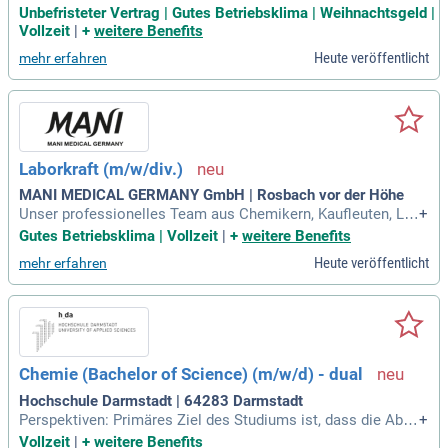
hniker (m/w/d), um unser Laborteam zu verstärken. Ihre Ha
Unbefristeter Vertrag | Gutes Betriebsklima | Weihnachtsgeld |
uptaufgaben umfassen die Entwicklung und Optimierung vo
Vollzeit
|
+
weitere Benefits
n Lacksystemen sowie die Durchführung von physikalische
Heute veröffentlicht
mehr erfahren
n und chemischen Prüfungen. Zudem testen Sie die Applikat
ionseigenschaften unserer Produkte auf verschiedenen Unt
ergründen und dokumentieren alle Schritte und Ergebnisse s
orgfältig. Sie arbeiten eng mit der Produktion, dem Vertrieb
und dem Technical Sales Management zusammen. Vorauss
etzungen sind eine abgeschlossene Ausbildung zum Lackla
Laborkraft (m/w/div.)
boranten oder Lacktechniker und fundierte Kenntnisse in de
r Lacksystemformulierung. Bewerben Sie sich jetzt und trag
MANI MEDICAL GERMANY GmbH | Rosbach vor der Höhe
en Sie zur Verbesserung unserer Qualitätsstandards bei!
Unser professionelles Team aus Chemikern, Kaufleuten, La
+
boranten und Chemikanten steht für Qualität und Zuverlässi
Gutes Betriebsklima | Vollzeit
|
+
weitere Benefits
gkeit. Wir haben mehr als 40 Jahre Erfahrung in der Herstell
Heute veröffentlicht
mehr erfahren
ung von Dentalmaterialien. Für unsere Abteilung Produktion
suchen wir eine.
Chemie (Bachelor of Science) (m/w/d) - dual
Hochschule Darmstadt | 64283 Darmstadt
Perspektiven: Primäres Ziel des Studiums ist, dass die Abs
+
olvent*innen als Chemikerinnen und Chemiker in den Forsc
Vollzeit
|
+
weitere Benefits