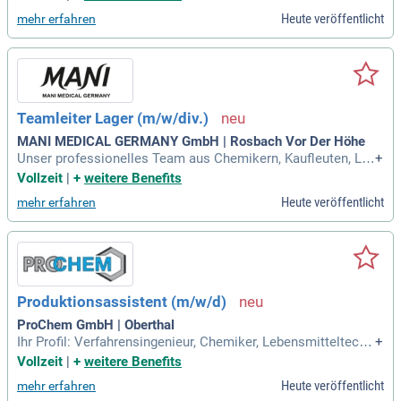
hungs- und Entwicklungslaboratorien der Firmen, mit denen
Heute veröffentlicht
mehr erfahren
Sie für das Studium einen Ausbildungsvertrag geschlossen
haben, tätig werden.
Teamleiter Lager (m/w/div.)
MANI MEDICAL GERMANY GmbH | Rosbach Vor Der Höhe
Unser professionelles Team aus Chemikern, Kaufleuten, La
+
boranten und Chemikanten steht für Qualität und Zuverlässi
Vollzeit
|
+
weitere Benefits
gkeit. Wir haben mehr als 40 Jahre Erfahrung in der Herstell
Heute veröffentlicht
mehr erfahren
ung von Dentalmaterialien.
Produktionsassistent (m/w/d)
ProChem GmbH | Oberthal
Ihr Profil: Verfahrensingenieur, Chemiker, Lebensmitteltechn
+
iker o.ä. breites technisches Verständnis, idealerweise Ken
Vollzeit
|
+
weitere Benefits
ntnisse in Produktionsverfahren; Freude an der Mitarbeit in
Heute veröffentlicht
mehr erfahren
einem mittelständischen Team; Idealerweise erste Erfahrun