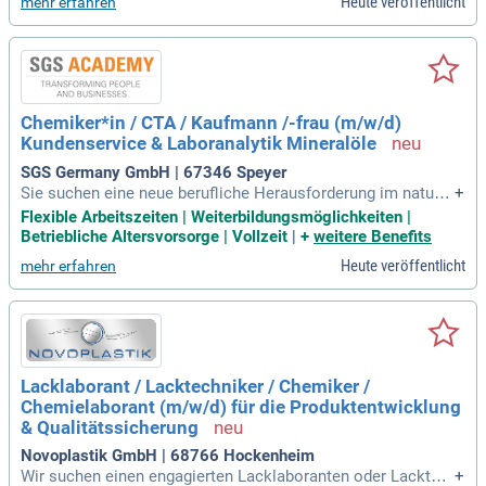
Heute veröffentlicht
mehr erfahren
rstützen unsere Vertriebsstrategie durch gezielte Kundenbe
suche und Vertragsverhandlungen. Ein abgeschlossenes St
udium im chemischen oder technischen Bereich sowie meh
rjährige Vertriebserfahrung sind Voraussetzung. Sie arbeite
n eng mit internen Abteilungen wie Einkauf, Logistik und Pro
duktion zusammen. Wenn Sie interessiert sind, bewerben Si
Chemiker*in / CTA / Kaufmann /-frau (m/w/d)
e sich jetzt und gestalten Sie Ihre Zukunft in einem dynamis
Kundenservice & Laboranalytik Mineralöle
chen Team!
SGS Germany GmbH | 67346 Speyer
Sie suchen eine neue berufliche Herausforderung im naturw
+
issenschaftlichen oder kaufmännischen Bereich? Eine abge
Flexible Arbeitszeiten | Weiterbildungsmöglichkeiten |
schlossene Ausbildung oder ein vergleichbares Studium ist
Betriebliche Altersvorsorge | Vollzeit
|
+
weitere Benefits
Voraussetzung. Idealerweise bringen Sie erste Erfahrungen i
Heute veröffentlicht
mehr erfahren
m Labor, technischen Kundenservice oder einer ähnlichen P
osition mit. Sie haben ein Interesse an kaufmännischen Abl
äufen und eine ausgeprägte Serviceorientierung? Unsere Be
nefits umfassen flexible Arbeitszeiten, Weiterbildungsmögli
chkeiten und attraktive Gesundheitsangebote. Diversität un
d Inklusion sind wesentliche Bestandteile unserer Unterneh
Lacklaborant / Lacktechniker / Chemiker /
menskultur, die wir aktiv fördern.
Chemielaborant (m/w/d) für die Produktentwicklung
& Qualitätssicherung
Novoplastik GmbH | 68766 Hockenheim
Wir suchen einen engagierten Lacklaboranten oder Lacktec
+