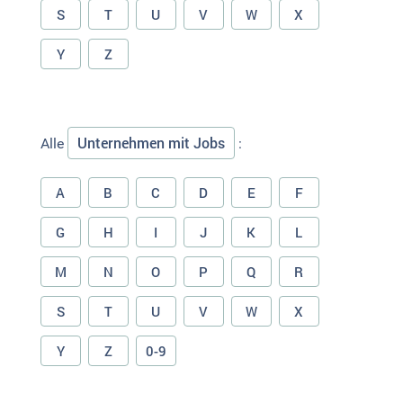
S
T
U
V
W
X
Y
Z
Unternehmen mit Jobs
Alle
:
A
B
C
D
E
F
G
H
I
J
K
L
M
N
O
P
Q
R
S
T
U
V
W
X
Y
Z
0-9