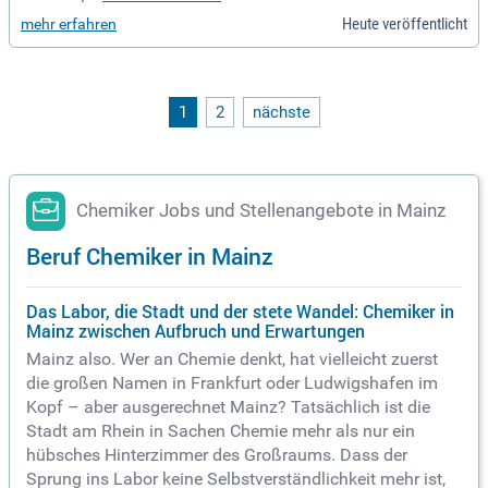
ere, um ein unabhängiges Forschungsprogramm in der Com
Heute veröffentlicht
mehr erfahren
putational RNA Biology aufzubauen. Ziel ist die Entwicklung
innovativer, datengetriebener Ansätze, um die Rolle von RN
As und RNA-bindenden Proteinen in der Genregulation zu ve
rstehen. Bewerber sollten mindestens eine international wet
tbewerbsfähige Forschungsrichtung anstreben, wie die Mod
1
2
nächste
ellierung von RNA in biologischen Systemen. Dazu gehören
mathematische und agentenbasierte Modelle zur Untersuch
ung der Regulierung von Genexpression und zellulären Proze
ssen. Eine offene Wissenschafts- und Kollaborationshaltun
g wird erwartet. Bewerben Sie sich jetzt für diese aufregend
Chemiker Jobs und Stellenangebote in Mainz
e Gelegenheit in einem dynamischen Forschungsfeld!
Beruf Chemiker in Mainz
Das Labor, die Stadt und der stete Wandel: Chemiker in
Mainz zwischen Aufbruch und Erwartungen
Mainz also. Wer an Chemie denkt, hat vielleicht zuerst
die großen Namen in Frankfurt oder Ludwigshafen im
Kopf – aber ausgerechnet Mainz? Tatsächlich ist die
Stadt am Rhein in Sachen Chemie mehr als nur ein
hübsches Hinterzimmer des Großraums. Dass der
Sprung ins Labor keine Selbstverständlichkeit mehr ist,