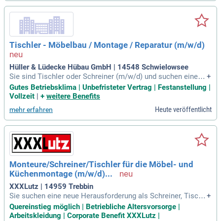
paratur und Sanierung von Fenstern, Türen und Möbeln. Bes
onders bei Altbausanierungen im Denkmalschutz bieten wir
maßgeschneiderte Konzepte. Mit unserem erfahrenen Team
garantieren wir höchste Qualität und Flexibilität. Vertrauen S
ie auf unsere Expertise für einzigartige Möbel und passgena
Tischler - Möbelbau / Montage / Reparatur (m/w/d)
ue Bauelemente, die überzeugen und Bestand haben.
Hüller & Lüdecke Hübau GmbH | 14548 Schwielowsee
Sie sind Tischler oder Schreiner (m/w/d) und suchen eine n
+
eue Herausforderung? Wir heißen sowohl erfahrene Handwe
Gutes Betriebsklima | Unbefristeter Vertrag | Festanstellung |
rker als auch engagierte Berufseinsteiger willkommen. Han
Vollzeit
|
+
weitere Benefits
dwerkliches Geschick und Kenntnisse im Umgang mit Holz
Heute veröffentlicht
mehr erfahren
sind Voraussetzung. Ein Führerschein der Klasse B sowie g
ute Deutschkenntnisse (C1-Niveau) runden Ihr Profil ab. Gen
ießen Sie ein attraktives Gehalt zwischen 37.500 € und 42.0
00 € jährlich, abhängig von Ihrer Qualifikation. Zusätzlich bie
ten wir einen sicheren Arbeitsplatz mit unbefristeter Festan
stellung und flexiblen Arbeitszeitmodellen von 32 bis 40 Stu
Monteure/Schreiner/Tischler für die Möbel- und
nden pro Woche.
Küchenmontage (m/w/d)...
XXXLutz | 14959 Trebbin
Sie suchen eine neue Herausforderung als Schreiner, Tischl
+
er oder Holzwerker? Auch Quereinsteiger mit handwerkliche
Quereinstieg möglich | Betriebliche Altersvorsorge |
m Geschick sind willkommen! Wir schätzen Belastbarkeit, F
Arbeitskleidung | Corporate Benefit XXXLutz |