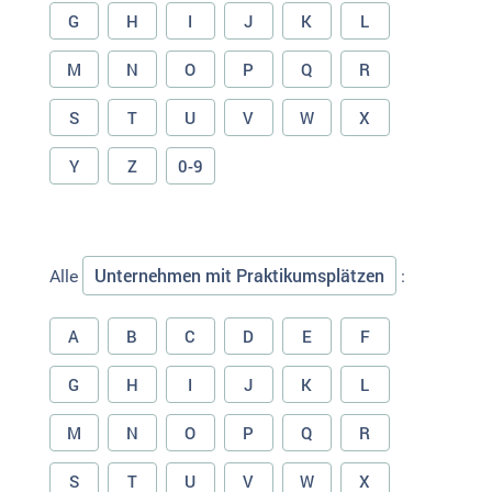
G
H
I
J
K
L
M
N
O
P
Q
R
S
T
U
V
W
X
Y
Z
0-9
Unternehmen mit Praktikumsplätzen
Alle
:
A
B
C
D
E
F
G
H
I
J
K
L
M
N
O
P
Q
R
S
T
U
V
W
X