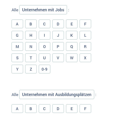
Unternehmen mit Jobs
Alle
:
A
B
C
D
E
F
G
H
I
J
K
L
M
N
O
P
Q
R
S
T
U
V
W
X
Y
Z
0-9
Unternehmen mit Ausbildungsplätzen
Alle
:
A
B
C
D
E
F