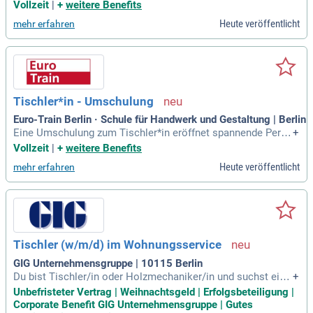
kennen; Lesen und Verstehen von Arbeitsplänen und Stückli
Vollzeit
|
+
weitere Benefits
sten; Zuverlässigkeit, Qualitätsbewusstsein, Schichtbereitsc
Heute veröffentlicht
mehr erfahren
haft (3-Schicht
Tischler*in - Umschulung
Euro-Train Berlin · Schule für Handwerk und Gestaltung | Berlin
Eine Umschulung zum Tischler*in eröffnet spannende Persp
+
ektiven im Handwerk. Interessierst du dich für die kreative
Vollzeit
|
+
weitere Benefits
Welt der Möbelgestaltung? Als Tischler*in entwirfst und bau
Heute veröffentlicht
mehr erfahren
st du Stühle, Tische und individuelle Möbelstücke. Zudem ar
beitest du auf Baustellen und installierst Fenster, Türen und
Treppen. Wichtige Fähigkeiten sind handwerkliches Geschic
k, technisches Verständnis und Kreativität. Wenn dir das Ar
beiten mit Holz Freude bereitet, könnte dieser Beruf ideal fü
r dich sein.
Tischler (w/m/d) im Wohnungsservice
GIG Unternehmensgruppe | 10115 Berlin
Du bist Tischler/in oder Holzmechaniker/in und suchst eine
+
neue Herausforderung? Wir bieten eine unbefristete Anstell
Unbefristeter Vertrag | Weihnachtsgeld | Erfolgsbeteiligung |
ung mit langfristigen Projekten und hoher Auftragssicherhei
Corporate Benefit GIG Unternehmensgruppe | Gutes