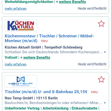
lexibilität und Qualitätsbewusstsein. In Ihrem neuen Job arb
Weiterbildungsmöglichkeiten
|
+
weitere Benefits
eiten Sie engagiert und kundenorientiert, dabei profitieren Si
Heute veröffentlicht
mehr erfahren
e von einer leistungsgerechten Bezahlung, die durchschnittli
ch 3.500 € brutto pro Monat beträgt. Zudem erhalten Sie da
s XXXL Plus Paket, das unter anderem einen zusätzlichen Ur
laubstag zum Geburtstag, soziale Leistungen und Dienstradl
easing umfasst. Bewerben Sie sich jetzt und gestalten Sie I
hre Karriere mit uns!
Küchenmonteur / Tischler / Schreiner / Möbel-
Monteur (m/w/d)
Küchen Aktuell GmbH | Tempelhof-Schöneberg
Schließen Sie sich Deutschlands führendem Küchenspeziali
+
sten an! Küchen Aktuell sucht ein Handwerkstalent für die K
Vollzeit
|
+
weitere Benefits
üchenmontage in unserem Berliner Standort. Werden Sie Tei
Heute veröffentlicht
mehr erfahren
l eines erfolgreichen Familienunternehmens und gestalten S
ie gemeinsam unser Wachstum.
Tischler (m/w/d) U- und S-Bahnbau 20,15€
Neo Temp GmbH | 10115 Berlin
Bautischler/in; Berufseinsteiger/in oder erfahrene/r Mitarbei
+
ter/in; Super wäre, wenn Sie sich mit Bodenlegearbeiten aus
Unbefristeter Vertrag | Arbeitskleidung | Einkaufsrabatte |