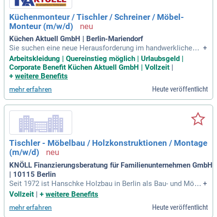
Küchenmonteur / Tischler / Schreiner / Möbel-
Monteur (m/w/d)
Küchen Aktuell GmbH | Berlin-Mariendorf
Sie suchen eine neue Herausforderung im handwerklichen B
+
ereich? Wir bieten Quereinsteigern (m/w/d) die Möglichkeit,
Arbeitskleidung | Quereinstieg möglich | Urlaubsgeld |
Ihr Geschick als Tischler oder Schreiner zu entfalten, auch o
Corporate Benefit Küchen Aktuell GmbH | Vollzeit
|
hne Ausbildung. Profitieren Sie von überdurchschnittlicher B
+
weitere Benefits
ezahlung und 30 Tagen Urlaub zur Erholung. Unsere professi
Heute veröffentlicht
mehr erfahren
onellen Mitarbeiter (m/w/d) erhalten hochwertige Ausstattu
ngen und geregelte Arbeitszeiten von Montag bis Freitag. Zu
dem unterstützen wir Sie finanziell bei Ihrem LKW-Führersch
ein der Klasse C1. Bewerben Sie sich jetzt und nutzen Sie un
sere attraktiven Mitarbeiterrabatte und Sonderleistungen!
Tischler - Möbelbau / Holzkonstruktionen / Montage
(m/w/d)
KNÖLL Finanzierungsberatung für Familienunternehmen GmbH
| 10115 Berlin
Seit 1972 ist Hanschke Holzbau in Berlin als Bau- und Möbe
+
ltischlerei etabliert. Wir kombinieren traditionelles Handwer
Vollzeit
|
+
weitere Benefits
k mit modernster Präzision, um individuelle Lösungen zu sc
Heute veröffentlicht
mehr erfahren
haffen. Unser Leistungsspektrum umfasst die Fertigung, Re