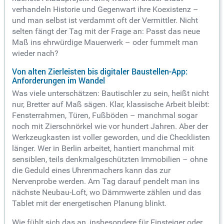
verhandeln Historie und Gegenwart ihre Koexistenz –
und man selbst ist verdammt oft der Vermittler. Nicht
selten fängt der Tag mit der Frage an: Passt das neue
Maß ins ehrwürdige Mauerwerk – oder fummelt man
wieder nach?
Von alten Zierleisten bis digitaler Baustellen-App:
Anforderungen im Wandel
Was viele unterschätzen: Bautischler zu sein, heißt nicht
nur, Bretter auf Maß sägen. Klar, klassische Arbeit bleibt:
Fensterrahmen, Türen, Fußböden – manchmal sogar
noch mit Zierschnörkel wie vor hundert Jahren. Aber der
Werkzeugkasten ist voller geworden, und die Checklisten
länger. Wer in Berlin arbeitet, hantiert manchmal mit
sensiblen, teils denkmalgeschützten Immobilien – ohne
die Geduld eines Uhrenmachers kann das zur
Nervenprobe werden. Am Tag darauf pendelt man ins
nächste Neubau-Loft, wo Dämmwerte zählen und das
Tablet mit der energetischen Planung blinkt.
Wie fühlt sich das an, insbesondere für Einsteiger oder