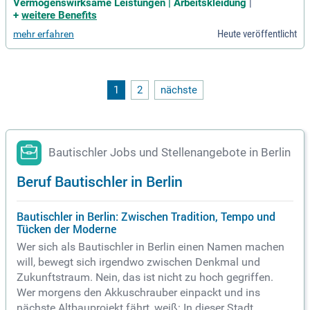
und regionale Montagen unterstützen. Ob als Berufseinsteig
Vermögenswirksame Leistungen | Arbeitskleidung
|
er oder für den nächsten Karriereschritt – wir bieten dir vielf
+
weitere Benefits
ältige Möglichkeiten. Als führender Personaldienstleister bri
Heute veröffentlicht
mehr erfahren
ngen wir Talente und Unternehmen erfolgreich zusammen.
Deine Aufgaben umfassen die Fertigung von Möbeln, Einbau
ten und maßgeschneiderten Innenausbauten aus Holz. Profi
tiere von langfristigen Perspektiven und bewirb dich jetzt bei
bindan – besser beschäftigt! #360Hire
1
2
nächste
Bautischler Jobs und Stellenangebote in Berlin
Beruf Bautischler in Berlin
Bautischler in Berlin: Zwischen Tradition, Tempo und
Tücken der Moderne
Wer sich als Bautischler in Berlin einen Namen machen
will, bewegt sich irgendwo zwischen Denkmal und
Zukunftstraum. Nein, das ist nicht zu hoch gegriffen.
Wer morgens den Akkuschrauber einpackt und ins
nächste Altbauprojekt fährt, weiß: In dieser Stadt