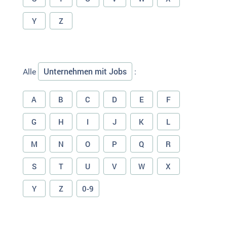
Y
Z
Unternehmen mit Jobs
Alle
:
A
B
C
D
E
F
G
H
I
J
K
L
M
N
O
P
Q
R
S
T
U
V
W
X
Y
Z
0-9