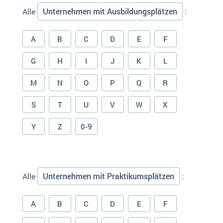
Unternehmen mit Ausbildungsplätzen
Alle
:
A
B
C
D
E
F
G
H
I
J
K
L
M
N
O
P
Q
R
S
T
U
V
W
X
Y
Z
0-9
Unternehmen mit Praktikumsplätzen
Alle
:
A
B
C
D
E
F