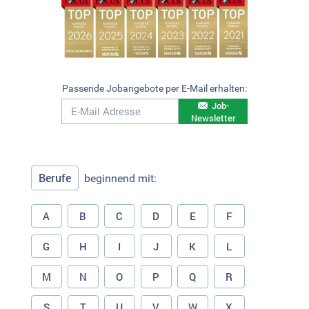
Passende Jobangebote per E-Mail erhalten:
Job-
Newsletter
Berufe
beginnend mit:
A
B
C
D
E
F
G
H
I
J
K
L
M
N
O
P
Q
R
S
T
U
V
W
X