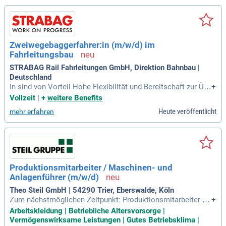
sicher und vorschriftsmäßig im Bereich Gleis- und Tiefbau.
Unsere Projekte garantieren wirtschaftliche und pünktliche
Ausführungen nach den Vorgaben der DB AG und den Vorsc
hriften zur Unfallverhütung. Werden Sie Teil eines zukunftso
rientierten Teams und tragen Sie zur Veränderung bei!
Zweiwegebaggerfahrer:in (m/w/d) im
Fahrleitungsbau
STRABAG Rail Fahrleitungen GmbH, Direktion Bahnbau |
Deutschland
In sind von Vorteil Hohe Flexibilität und Bereitschaft zur Üb
+
ernahme von unregelmäßigem Schichtdienst, mit Nacht-, W
Vollzeit
|
+
weitere Benefits
ochenend- und Feiertagsarbeit Uneingeschränkte psychisch
Heute veröffentlicht
mehr erfahren
e Tauglichkeit sowie gesundheitliche Eignung als Zweiwege
baggerfahrer Überdurchschnittliches
Produktionsmitarbeiter / Maschinen- und
Anlagenführer (m/w/d)
Theo Steil GmbH | 54290 Trier, Eberswalde, Köln
Zum nächstmöglichen Zeitpunkt: Produktionsmitarbeiter /
+
Maschinen- und Anlagenführer (m/w/d) Ihre Aufgaben: Mitar
Arbeitskleidung | Betriebliche Altersvorsorge |
beit in der Produktion in verschiedenen Bereichen, z.B. als
Vermögenswirksame Leistungen | Gutes Betriebsklima |