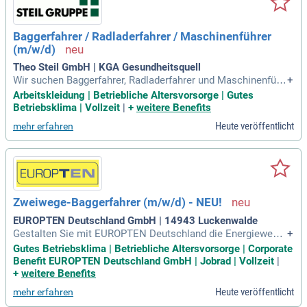
Baggerfahrer / Radladerfahrer / Maschinenführer
(m/w/d)
Theo Steil GmbH | KGA Gesundheitsquell
Wir suchen Baggerfahrer, Radladerfahrer und Maschinenführ
+
er (m/w/d) zur Verstärkung unseres Teams in Eberswalde, B
Arbeitskleidung | Betriebliche Altersvorsorge | Gutes
erlin und Trier. Ihre Aufgaben umfassen das Be- und Entlade
Betriebsklima | Vollzeit
|
+
weitere Benefits
n von LKW, Waggons und Schiffen sowie den Materialumsc
Heute veröffentlicht
mehr erfahren
hlag und die Beschickung von Produktionsanlagen. Vorauss
etzungen sind ein Führerschein Klasse B und Erfahrung im B
edienen von Maschinen. Wir bieten eine Anstellung in einem
internationalen Familienunternehmen mit Leistungsgerecht
er Vergütung und attraktiven Zusatzleistungen. Dazu gehöre
n die Bereitstellung von Arbeitskleidung und ein Leasing-An
Zweiwege-Baggerfahrer (m/w/d) - NEU!
gebot für Fahrräder und E-Bikes. Bewerben Sie sich jetzt und
werden Sie Teil unseres engagierten Teams!
EUROPTEN Deutschland GmbH | 14943 Luckenwalde
Gestalten Sie mit EUROPTEN Deutschland die Energiewend
+
e aktiv! Unser wachstumsorientiertes Unternehmen im Fahrl
Gutes Betriebsklima | Betriebliche Altersvorsorge | Corporate
eitungsbau bietet innovative Lösungen für eine nachhaltige
Benefit EUROPTEN Deutschland GmbH | Jobrad | Vollzeit
|
Zukunft. Wir fördern Teamgeist, Eigenverantwortung und ind
+
weitere Benefits
ividuelle Entwicklungsmöglichkeiten in einem dynamischen
Heute veröffentlicht
mehr erfahren
Arbeitsumfeld. Sie führen Baugeräte, wie Zwei-Wege-Bagger,