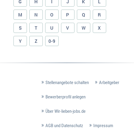
G
H
I
J
K
L
M
N
O
P
Q
R
S
T
U
V
W
X
Y
Z
0-9
Stellenangebote schalten
Arbeitgeber
Bewerberprofil anlegen
Über Wir-lieben-jobs.de
AGB und Datenschutz
Impressum