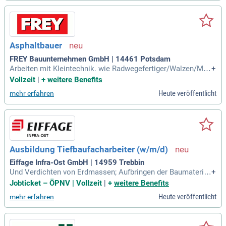
n benötigst du Fingerspitzengefühl und Präzision. In unsere
m abwechslungsreichen Arbeitsumfeld fördern wir Teamgei
st und eine angenehme Atmosphäre. Dir stehen interessant
e Weiterbildungsmöglichkeiten und eine attraktive Vergütun
g, einschließlich 30 Tagen Urlaub und 25% Urlaubsgeld, zur
Asphaltbauer
Verfügung. Wenn du eine relevante Berufsausbildung hast u
nd zuverlässig arbeitest, dann werde Teil unseres engagierte
FREY Bauunternehmen GmbH | 14461 Potsdam
n Teams!
Arbeiten mit Kleintechnik. wie Radwegefertiger/Walzen/Mini
+
bagger und Radlader sind wünschenswert, kann bei uns aber
Vollzeit
|
+
weitere Benefits
auch erlernt werden. Fahrerlaubnis Klasse B/C/C1 sind Vora
Heute veröffentlicht
mehr erfahren
ussetzung zum Erreichen unserer Baustellen.
Ausbildung Tiefbaufacharbeiter (w/m/d)
Eiffage Infra-Ost GmbH | 14959 Trebbin
Und Verdichten von Erdmassen; Aufbringen der Baumaterial
+
ien nach Plan; Herstellen von Randbefestigungen, Pflasterar
Jobticket – ÖPNV | Vollzeit
|
+
weitere Benefits
beiten, Böschungen und Entwässerungsgräben; Verlegen vo
Heute veröffentlicht
mehr erfahren
n Rohren aus Beton, Kunststoff oder Metall; Arbeiten mit Sp
ezialmaschinen, wie Bagger