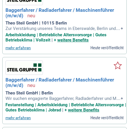
Baggerfahrer / Radladerfahrer / Maschinenführer
(m/w/d)
Theo Steil GmbH | 10115 Berlin
Zur Verstärkung unseres Teams in Eberswalde, Berlin und Tr
+
ier suchen wir motivierte Bagger- und Radladerfahrer (m/w/
Arbeitskleidung | Betriebliche Altersvorsorge | Gutes
d). Ihre Hauptaufgaben umfassen das Be- und Entladen von
Betriebsklima | Vollzeit
|
+
weitere Benefits
LKW, Waggons und Schiffen sowie den Materialumschlag. V
Heute veröffentlicht
mehr erfahren
oraussetzung ist ein Führerschein Klasse B und Erfahrung i
m Umgang mit Baumaschinen. Wir bieten Ihnen eine Anstell
ung in einem international agierenden Familienunternehmen
mit leistungsgerechter Vergütung. Zudem profitieren Sie vo
n einer betrieblichen Altersvorsorge, attraktiven Leasing-An
geboten für Fahrräder und einer kollegialen Arbeitsatmosph
Baggerfahrer / Radladerfahrer / Maschinenführer
äre. Wenn Sie Teamgeist und Lernbereitschaft mitbringen, fr
(m/w/d)
euen wir uns auf Ihre Bewerbung!
Theo Steil GmbH | Berlin
Wir suchen engagierte Baggerfahrer, Radladerfahrer und Ma
+
schinenführer (m/w/d) für unsere Standorte in Eberswalde,
Festanstellung | Arbeitskleidung | Betriebliche Altersvorsorge |
Berlin und Trier. Ihre Aufgaben umfassen das Be- und Entlad
Gutes Betriebsklima | Jobrad
|
+
weitere Benefits
en von LKW, Waggons und Schiffen sowie Materialumschla
Heute veröffentlicht
mehr erfahren
g und die Beschickung von Produktionsanlagen. Voraussetz
ungen sind ein Führerschein der Klasse B, Erfahrung im Umg