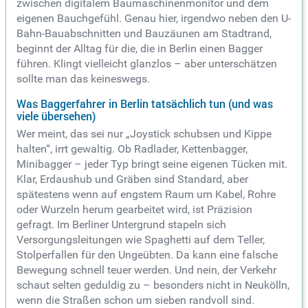
zwischen digitalem Baumaschinenmonitor und dem
eigenen Bauchgefühl. Genau hier, irgendwo neben den U-
Bahn-Bauabschnitten und Bauzäunen am Stadtrand,
beginnt der Alltag für die, die in Berlin einen Bagger
führen. Klingt vielleicht glanzlos – aber unterschätzen
sollte man das keineswegs.
Was Baggerfahrer in Berlin tatsächlich tun (und was
viele übersehen)
Wer meint, das sei nur „Joystick schubsen und Kippe
halten“, irrt gewaltig. Ob Radlader, Kettenbagger,
Minibagger – jeder Typ bringt seine eigenen Tücken mit.
Klar, Erdaushub und Gräben sind Standard, aber
spätestens wenn auf engstem Raum um Kabel, Rohre
oder Wurzeln herum gearbeitet wird, ist Präzision
gefragt. Im Berliner Untergrund stapeln sich
Versorgungsleitungen wie Spaghetti auf dem Teller,
Stolperfallen für den Ungeübten. Da kann eine falsche
Bewegung schnell teuer werden. Und nein, der Verkehr
schaut selten geduldig zu – besonders nicht in Neukölln,
wenn die Straßen schon um sieben randvoll sind.