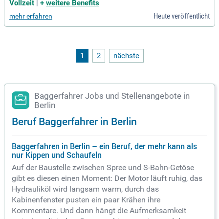
Maschinenbediener unserer hoch­modernen Anlagen, Lagera
Vollzeit
|
+
weitere Benefits
rbeiter, Sortierer oder Baggerfahrer
Heute veröffentlicht
mehr erfahren
1
2
nächste
Baggerfahrer Jobs und Stellenangebote in
Berlin
Beruf Baggerfahrer in Berlin
Baggerfahren in Berlin – ein Beruf, der mehr kann als
nur Kippen und Schaufeln
Auf der Baustelle zwischen Spree und S-Bahn-Getöse
gibt es diesen einen Moment: Der Motor läuft ruhig, das
Hydrauliköl wird langsam warm, durch das
Kabinenfenster pusten ein paar Krähen ihre
Kommentare. Und dann hängt die Aufmerksamkeit