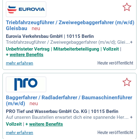
ang mit Baggern oder Radladern sowie handwerkliches Ges
chick. Wir bieten eine attraktive Anstellung in einem interna
tional tätigen Familienunternehmen mit leistungsgerechter
Vergütung und umfassenden Benefits. Dazu gehören die Ber
Triebfahrzeugführer / Zweiwegebaggerfahrer (m/w/d)
eitstellung und Reinigung der Arbeitskleidung sowie Leasing
Gleisbau
von Fahrrädern und E-Bikes. Sichern Sie sich jetzt Ihre Zuku
nft bei uns!
Eurovia Verkehrsbau GmbH | 10115 Berlin
Triebfahrzeugführer / Zweiwegebaggerfahrer (m/w/d); Gleis
+
bau; Sichere und vorschriftsmäßige Bedienung des Zweiweg
Unbefristeter Vertrag | Mitarbeiterbeteiligung | Vollzeit
|
ebaggers bei Bau-, Reparatur- und Instandhaltungsarbeiten i
+
weitere Benefits
m Gleis- und Tiefbau; Vorbereitung und Durchführung von Sp
Heute veröffentlicht
mehr erfahren
err- und Rangierfahrten
Baggerfahrer / Radladerfahrer / Baumaschinenführer
(m/w/d)
PRO Tief und Wasserbau GmbH Co. KG | 10115 Berlin
Auf unseren Baustellen erwartet dich eine spannende Herau
+
sforderung mit modernen Baggern im Erd- und Tiefbau. Du s
Vollzeit
|
+
weitere Benefits
etzt Baugruben, Gräben und präzise Planumsarbeiten zentim
Heute veröffentlicht
mehr erfahren
etergenau um. Besonders beim Freilegen sensibler Leitunge