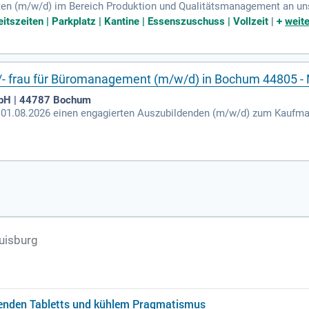
ten (m/w/d) im Bereich Produktion und Qualitätsmanagement an uns
aben umfassen die Unterstützung bei der Erstellung und Pflege wic
itszeiten | Parkplatz | Kantine | Essenszuschuss | Vollzeit
|
+
weite
der Optimierung unserer Produktionsprozesse mitwirken. Eigenveran
t unseren Kolleg:innen im Labor. Diese Praktikumsstelle ist für e
schied in der Welt der Pharmazie und Naturwissenschaften.
- frau für Büromanagement (m/w/d) in Bochum 44805 -
mbH | 44787 Bochum
 01.08.2026 einen engagierten Auszubildenden (m/w/d) zum Kaufma
ichen Position erwarten Sie kaufmännische Aufgaben in Bereichen 
llen, Zahlungen bearbeiten und Statistiken mit Excel auswerten. 
en Schriftverkehr. Die Personalsachbearbeitung, einschließlich der 
ng, gehört ebenfalls zu Ihrem Tätigkeitsbereich. Voraussetzung ist
nschen.
Duisburg
pfenden Tabletts und kühlem Pragmatismus