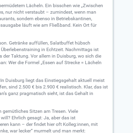
-übermüdetem Lächeln. Ein bisschen wie „Zwischen
lles, nur nicht verstaubt – zumindest, wenn man
aurants, sondern ebenso in Betriebskantinen,
nsausgabe läuft wie am Fließband. Kein Ort für
son. Getränke auffüllen, Salatbuffet hübsch
Überlebenstraining in Echtzeit. Nachmittags ist
us der Taktung. Vor allem in Duisburg, wo sich die
an: Wer die Formel „Essen auf Strecke = Lächeln
 In Duisburg liegt das Einstiegsgehalt aktuell meist
 sind 2.500 € bis 2.900 € realistisch. Klar, das ist
’s ganz pragmatisch sieht, ist das Gehalt in
in gemütliches Sitzen am Tresen. Viele
ill? Ehrlich gesagt: Ja, aber das ist
en kann – der findet hier oft Kolleg:innen, mit
Danke, war lecker“ murmelt und man merkt: