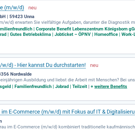
de (m/w/d)
bH | 59423 Unna
w/d) erwarten Sie vielfältige Aufgaben, darunter die Diagnostik mi
ppentherapien. Sie erstellen individuelle Behandlungskonzepte im m
Familienfreundlich | Corporate Benefit Lebenszentrum Königsborn g
t eine abgeschlossene Ausbildung und klinische Erfahrungen mit spr
brad | Gutes Betriebsklima | Jobticket – ÖPNV | Homeoffice | Work-L
nd teamfähig, während Sie interdisziplinär arbeiten. Wir bieten fa
orge. Profitieren Sie von einer familienfreundlichen Unternehmensk
m/w/d) - Hier kannst Du durchstarten!
48356 Nordwalde
er einjährigen Ausbildung und liebst die Arbeit mit Menschen? Bei un
. Wir bieten dir attraktive 33 Urlaubstage, flexible Arbeitszeiten u
eld | Familienfreundlich | Jobrad | Teilzeit
|
+
weitere Benefits
iterbildungen in Wundmanagement oder Palliativ-Care. Profitiere v
n. Zusätzlich unterstützen wir dich bei der Wohnungssuche und biet
im E-Commerce (m/w/d) mit Fokus auf IT & Digitalisier
n
au im E-Commerce (m/w/d) kombiniert traditionelle kaufmännische
twortlich für einen der wichtigsten Vertriebskanäle: den Online-Sho