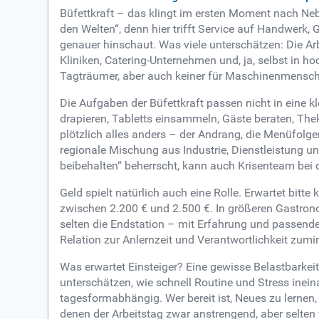
Büfettkraft – das klingt im ersten Moment nach Ne
den Welten“, denn hier trifft Service auf Handwerk, 
genauer hinschaut. Was viele unterschätzen: Die Arb
Kliniken, Catering-Unternehmen und, ja, selbst in h
Tagträumer, aber auch keiner für Maschinenmensc
Die Aufgaben der Büfettkraft passen nicht in eine k
drapieren, Tabletts einsammeln, Gäste beraten, Thek
plötzlich alles anders – der Andrang, die Menüfolgen
regionale Mischung aus Industrie, Dienstleistung 
beibehalten“ beherrscht, kann auch Krisenteam be
Geld spielt natürlich auch eine Rolle. Erwartet bitte
zwischen 2.200 € und 2.500 €. In größeren Gastronom
selten die Endstation – mit Erfahrung und passende
Relation zur Anlernzeit und Verantwortlichkeit zumin
Was erwartet Einsteiger? Eine gewisse Belastbarkeit
unterschätzen, wie schnell Routine und Stress inein
tagesformabhängig. Wer bereit ist, Neues zu lernen,
denen der Arbeitstag zwar anstrengend, aber selten