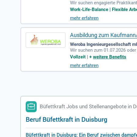
Wir suchen engagierte Praktikan
orf, nahe Köln/Bonn. Deine Aufg
Work-Life-Balance | Flexible Arbe
en und SOPs. Du wirst aktiv an 
mehr erfahren
kten und stehst im Austausch mi
meinsam leisten wir einen Unter
Ausbildung zum Kaufmann/
Weroba Ingenieurgesellschaft 
Wir suchen zum 01.07.2026 oder
ochum. In dieser abwechslungsre
Vollzeit
|
+
weitere Benefits
e werden aktiv Rechnungen erste
mehr erfahren
rganisieren Termine und führen d
erstützung bei der Lohnbuchhaltu
wie Freude an der Arbeit mit Me
Büfettkraft Jobs und Stellenangebote in 
Beruf Büfettkraft in Duisburg
Büfettkraft in Duisburg: Ein Beruf zwischen dam