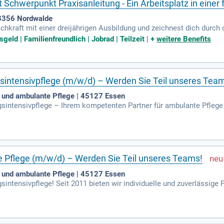
 Schwerpunkt Praxisanleitung - Ein Arbeitsplatz in einer
48356 Nordwalde
efachkraft mit einer dreijährigen Ausbildung und zeichnest dich durc
s Arbeitsumfeld mit 33 Urlaubstagen und bis zu 5 zusätzlichen freie
eld | Familienfreundlich | Jobrad | Teilzeit
|
+
weitere Benefits
e Zukunft, während wir deine Weiterbildung zum Beispiel in Wundma
iren Bezahlung nach AVR-C, Weihnachtsgeld und Einspringprämien leg
modelle passen wir an deine Lebenslage an, damit du Beruf und Priva
en Parkplätzen und Unterstützung bei der Wohnungssuche!
sintensivpflege (m/w/d) – Werden Sie Teil unseres Tea
 und ambulante Pflege | 45127 Essen
intensivpflege – Ihrem kompetenten Partner für ambulante Pflege
en steht für individuelle und zuverlässige Versorgung in der 1:1-Int
in angenehmes Arbeitsumfeld. Möchten Sie Teil unseres dynamisc
kenpfleger:innen sowie Altenpfleger:innen. Lassen Sie uns gemeinsa
e Pflege (m/w/d) – Werden Sie Teil unseres Teams!
 und ambulante Pflege | 45127 Essen
ntensivpflege! Seit 2011 bieten wir individuelle und zuverlässig
0 Fachkräften spezialisiert sich auf ambulante 1:1-Intensivpflege.
umfeld für alle Mitarbeiter:innen. Möchten Sie Teil dieses dynami
qualifizierte Pflegekraft sind, egal ob aus der Altenpflege, Kranken