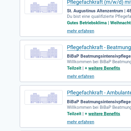
Pflegefachkraft (m/w/d) mit
St. Augustinus Altenzentrum | 
Du bist eine qualifizierte Pfleg
ann bieten wir dir ein attraktive
Gutes Betriebsklima | Weihnachtsg
ichen Zusatzrenten sichern dein
mehr erfahren
und finanzieren. Neben einer fa
e Dienstzeiten. Flexible Schicht
re zudem von Jobrad, kostenlos
Pflegefachkraft - Beatmung
BiBaP Beatmungsintensivpflege
Willkommen bei BiBaP Beatmungs
es Team von rund 70 Mitarbeitend
Teilzeit
|
+
weitere Benefits
kturierte Zusammenarbeit und e
mehr erfahren
räfte wie Gesundheits- und Kran
ntaktieren Sie uns noch heute!
Pflegefachkraft - Ambulant
BiBaP Beatmungsintensivpflege
Willkommen bei BiBaP Beatmungsi
nser engagiertes Team von rund 7
Teilzeit
|
+
weitere Benefits
beit und ein angenehmes Arbeits
mehr erfahren
uf Ihre Bewerbung, wenn Sie eine 