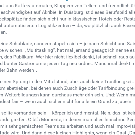
bel aus Kaffeeautomaten, Klappern von Tellern und freundlich
Geschwindigkeit auf Akribie. In Duisburg ist dieses Berufsbild a
eitsplätze finden sich nicht nur in klassischen Hotels oder Rest
ochautomatisierten Logistikzentren – da, wo plötzlich auch Esse
hen.
leine Schublade, sondern stapeln sich – je nach Schicht und Sai
e wischen. „Multitasking“, hat mal jemand gesagt; ich nenne es 
, das Publikum: Wer hier nicht flexibel denkt, ist schnell raus a
und bunter Gastronomie jeden Tag neu ordnet. Manchmal denkt m
i der Bahn werden…
 keinen Sprung in den Mittelstand, aber auch keine Trostlosigkeit.
iebetrieben, bei denen auch Zuschläge oder Tarifbindung greifen,
n Weiterbildungen kann durchaus mehr drin sein. Und: Wenn man
dest fair – wenn auch sicher nicht für alle ein Grund zu jubeln.
 sollte vorhanden sein – körperlich und mental. Nein, das ist ke
andergreifen. Gibt’s Momente, in denen man alles hinschmeißen w
 mit sehr gemischten Teams zu arbeiten und auch mal improvisier
 fade wird. Und dann diese kleinen Highlights, wenn ein Gast „