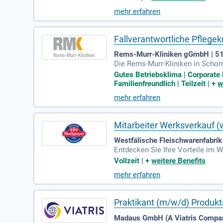
lich, sondern auch per E-Mail un
mehr erfahren
eine Aufgaben beinhalten auch di
hre, mit der Möglichkeit zur Ver
Fallverantwortliche Pflegek
Rems-Murr-Kliniken gGmbH | 5
Die Rems-Murr-Kliniken in Schorn
us 3000 Mitarbeitenden versorgen
Gutes Betriebsklima | Corporate
egeausbildung und Erfahrung im P
Familienfreundlich | Teilzeit
|
+
w
m Team. Genießen Sie attraktive
mehr erfahren
ben Sie sich jetzt und werden Sie
Mitarbeiter Werksverkauf 
Westfälische Fleischwarenfabr
Entdecken Sie Ihre Vorteile im W
s Arbeiten fördert. Im direkten 
Vollzeit
|
+
weitere Benefits
ich weiter und sichern Sie sich 
mehr erfahren
sammenarbeit und Know-how groß
und gestalten Sie mit uns Ihre be
Praktikant (m/w/d) Produk
Madaus GmbH (A Viatris Compan