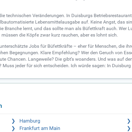
ie technischen Veränderungen. In Duisburgs Betriebsrestaurant
lbautomatisierte Lebensmittelausgabe auf. Keine Angst, das sind
Die Branche lernt, und das sollte man als Büfettkraft auch. We
müssen die Köpfe zwar kurz rauchen, aber es lohnt sich.
 unterschätzte Jobs für Büfettkräfte – eher für Menschen, die i
ichen Begegnungen. Klare Empfehlung? Wer den Geruch von Essen
gute Chancen. Langeweile? Die gibt’s woanders. Und was auf dem
ht? Muss jeder für sich entscheiden. Ich würde sagen: In Duisbur
n
Hamburg
Frankfurt am Main