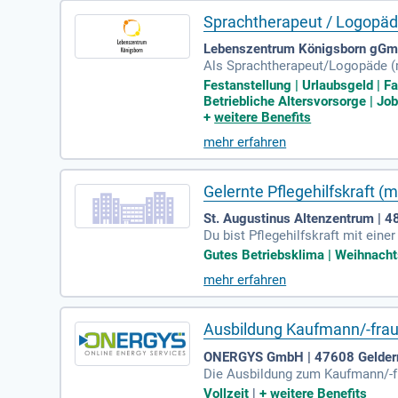
Sprachtherapeut / Logopä
Lebenszentrum Königsborn gGm
Als Sprachtherapeut/Logopäde (m/
urchführung von Einzel- und Gru
Festanstellung | Urlaubsgeld | 
hörige direkt. Ihr Profil umfass
Betriebliche Altersvorsorge | Jo
n Interesse an Dysphagien und si
+
weitere Benefits
ie einen Zuschuss zur Altersvors
mehr erfahren
ng bei der Pflege Angehöriger.
Gelernte Pflegehilfskraft (
St. Augustinus Altenzentrum | 
Du bist Pflegehilfskraft mit ein
as Empathie und Teamgeist schätzt
Gutes Betriebsklima | Weihnachtsg
e. Entwickle dich mit unseren We
mehr erfahren
n Zulagen sowie Einspringprämie
ob, der zu deinem Leben passt!
Ausbildung Kaufmann/-frau 
ONERGYS GmbH | 47608 Gelder
Die Ausbildung zum Kaufmann/-fr
sierungstechniken. Du bist veran
Vollzeit
|
+
weitere Benefits