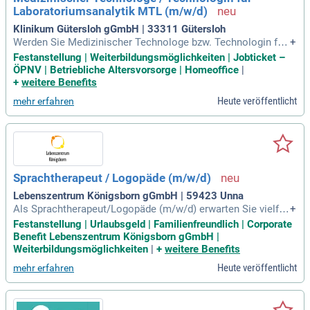
Laboratoriumsanalytik MTL (m/w/d)
Klinikum Gütersloh gGmbH | 33311 Gütersloh
Werden Sie Medizinischer Technologe bzw. Technologin für
+
Laboratoriumsanalytik (MTL) in Voll- oder Teilzeit. In dieser
Festanstellung | Weiterbildungsmöglichkeiten | Jobticket –
anspruchsvollen Position sind Sie verantwortlich für die Dur
ÖPNV | Betriebliche Altersvorsorge | Homeoffice
|
chführung von Untersuchungen in klinischer Chemie, Immun
+
weitere Benefits
ologie und Mikrobiologie. Zu Ihren Aufgaben gehören auch
Heute veröffentlicht
mehr erfahren
Blutgruppenbestimmungen, Validierung, Gerätewartung und
Qualitätskontrollen. Wir bieten Ihnen ein kreatives Arbeitsu
mfeld, das Ihnen großen Gestaltungsspielraum lässt. Die Ve
rgütung erfolgt nach TVöD mit einer arbeitgeberfinanzierten
Altersvorsorge. Profitieren Sie zudem von umfassenden For
t- und Weiterbildungsmöglichkeiten.
Sprachtherapeut / Logopäde (m/w/d)
Lebenszentrum Königsborn gGmbH | 59423 Unna
Als Sprachtherapeut/Logopäde (m/w/d) erwarten Sie vielfäl
+
tige Aufgaben, darunter die Diagnostik mit standardisierten
Festanstellung | Urlaubsgeld | Familienfreundlich | Corporate
Testverfahren und die Durchführung von Einzel- und Gruppen
Benefit Lebenszentrum Königsborn gGmbH |
therapien. Sie erstellen individuelle Behandlungskonzepte i
Weiterbildungsmöglichkeiten
|
+
weitere Benefits
m multiprofessionellen Team und beraten Angehörige direk
Heute veröffentlicht
mehr erfahren
t. Ihr Profil umfasst eine abgeschlossene Ausbildung und kli
nische Erfahrungen mit sprachlichen Entwicklungsdyspraxie
n. Sie haben Interesse an Dysphagien und sind teamfähig, w
ährend Sie interdisziplinär arbeiten. Wir bieten faire Bezahlu