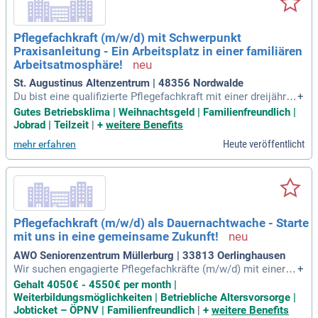
Pflegefachkraft (m/w/d) mit Schwerpunkt
Praxisanleitung - Ein Arbeitsplatz in einer familiären
Arbeitsatmosphäre!
St. Augustinus Altenzentrum | 48356 Nordwalde
Du bist eine qualifizierte Pflegefachkraft mit einer dreijährig
+
en Ausbildung und zeichnest dich durch offene, freundliche
Gutes Betriebsklima | Weihnachtsgeld | Familienfreundlich |
Kommunikation aus? Dann bieten wir dir ein attraktives Arb
Jobrad | Teilzeit
|
+
weitere Benefits
eitsumfeld mit 33 Urlaubstagen und bis zu 5 zusätzlichen fr
Heute veröffentlicht
mehr erfahren
eien Tagen bei Wechselschicht. Unsere betrieblichen Zusatz
renten sichern deine Zukunft, während wir deine Weiterbildu
ng zum Beispiel in Wundmanagement oder Palliativ-Care unt
erstützen und finanzieren. Neben einer fairen Bezahlung nac
h AVR-C, Weihnachtsgeld und Einspringprämien legen wir gr
oßen Wert auf familienfreundliche Dienstzeiten. Flexible Sc
Pflegefachkraft (m/w/d) als Dauernachtwache - Starte
hichtmodelle passen wir an deine Lebenslage an, damit du
mit uns in eine gemeinsame Zukunft!
Beruf und Privatleben bestens vereinbaren kannst. Profitiere
zudem von Jobrad, kostenlosen Parkplätzen und Unterstütz
AWO Seniorenzentrum Müllerburg | 33813 Oerlinghausen
ung bei der Wohnungssuche!
Wir suchen engagierte Pflegefachkräfte (m/w/d) mit einer a
+
bgeschlossenen Berufsausbildung und einem hohen Maß an
Gehalt 4050€ - 4550€ per month |
Einfühlungsvermögen. Bei uns erwarten Dich ein betrieblich
Weiterbildungsmöglichkeiten | Betriebliche Altersvorsorge |
es Gesundheitsmanagement sowie eine tarifliche Vergütun
Jobticket – ÖPNV | Familienfreundlich
|
+
weitere Benefits