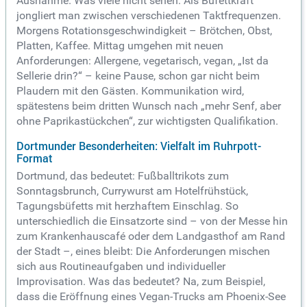
Ausnahme. Was viele nicht sehen: Als Büfettkraft
jongliert man zwischen verschiedenen Taktfrequenzen.
Morgens Rotationsgeschwindigkeit – Brötchen, Obst,
Platten, Kaffee. Mittag umgehen mit neuen
Anforderungen: Allergene, vegetarisch, vegan, „Ist da
Sellerie drin?“ – keine Pause, schon gar nicht beim
Plaudern mit den Gästen. Kommunikation wird,
spätestens beim dritten Wunsch nach „mehr Senf, aber
ohne Paprikastückchen“, zur wichtigsten Qualifikation.
Dortmunder Besonderheiten: Vielfalt im Ruhrpott-
Format
Dortmund, das bedeutet: Fußballtrikots zum
Sonntagsbrunch, Currywurst am Hotelfrühstück,
Tagungsbüfetts mit herzhaftem Einschlag. So
unterschiedlich die Einsatzorte sind – von der Messe hin
zum Krankenhauscafé oder dem Landgasthof am Rand
der Stadt –, eines bleibt: Die Anforderungen mischen
sich aus Routineaufgaben und individueller
Improvisation. Was das bedeutet? Na, zum Beispiel,
dass die Eröffnung eines Vegan-Trucks am Phoenix-See