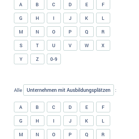
A
B
C
D
E
F
G
H
I
J
K
L
M
N
O
P
Q
R
S
T
U
V
W
X
Y
Z
0-9
Unternehmen mit Ausbildungsplätzen
Alle
:
A
B
C
D
E
F
G
H
I
J
K
L
M
N
O
P
Q
R