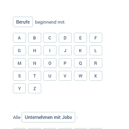
Berufe
beginnend mit:
A
B
C
D
E
F
G
H
I
J
K
L
M
N
O
P
Q
R
S
T
U
V
W
X
Y
Z
Unternehmen mit Jobs
Alle
: