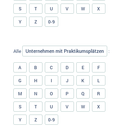
S
T
U
V
W
X
Y
Z
0-9
Unternehmen mit Praktikumsplätzen
Alle
:
A
B
C
D
E
F
G
H
I
J
K
L
M
N
O
P
Q
R
S
T
U
V
W
X
Y
Z
0-9