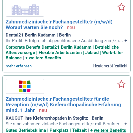
Zahnmedizinische:r Fachangestellte:r (m/w/d) -
Worauf warten Sie noch?
Dental21 Berlin Kudamm | Berlin
Ihr Profil: Erfolgreich abgeschlossene Ausbildung zum/zur Z
+
ahnmedizinischen Fachangestellten; ZFA; Gute EDV-Kenntni
Corporate Benefit Dental21 Berlin Kudamm | Betriebliche
sse; Idealerweise erste Berufserfahrung; Kommunikationsst
Altersvorsorge | Flexible Arbeitszeiten | Jobrad | Work-Life-
ärke sowie freundliches und empathisches Auftreten; Sorgf
Balance
|
+
weitere Benefits
ältige und eigenverantwortliche
Heute veröffentlicht
mehr erfahren
Zahnmedizinische:r Fachangestellte:r für die
Rezeption (m/w/d) Kieferorthopädische Erfahrung
mind. 1 Jahr
KAUGUT Ihre Kieferorthopäden in Steglitz | Berlin
Sie sind zahnmedizinische Fachangestellte/r mit Berufserfa
+
hrung und Leidenschaft für den Umgang mit Menschen? Dan
Gutes Betriebsklima | Parkplatz | Teilzeit
|
+
weitere Benefits