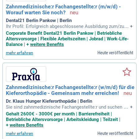
Zahnmedizinische:r Fachangestellte:r (m/w/d) -
Worauf warten Sie noch?
Dental21 Berlin Pankow | Berlin
Ihr Profil: Erfolgreich abgeschlossene Ausbildung zum/zur Z
+
ahnmedizinischen Fachangestellten; ZFA; Gute EDV-Kenntni
Corporate Benefit Dental21 Berlin Pankow | Betriebliche
sse; Idealerweise erste Berufserfahrung; Kommunikationsst
Altersvorsorge | Flexible Arbeitszeiten | Jobrad | Work-Life-
ärke sowie freundliches und empathisches Auftreten; Sorgf
Balance
|
+
weitere Benefits
ältige und eigenverantwortliche
Heute veröffentlicht
mehr erfahren
Zahnmedizinische:r Fachangestellte:r (w/m/d) für die
Kieferorthopädie - Gemeinsam mehr erreichen!
Dr. Klaus Hunger Kieferorthopädie | Berlin
Sie sind zahnmedizinische Fachangestellte:r und suchen ein
+
e neue Herausforderung? In einer herzlichen Praxis in zentra
Gehalt 2600€ - 3000€ per month | Barrierefreiheit |
ler Lage in Berlin bieten wir Ihnen eine Vollzeitstelle mit 36,
Betriebliche Altersvorsorge | Arbeitskleidung | Teilzeit
|
75 Stunden pro Woche und 7 Wochen Praxisurlaub im Jahr.
+
weitere Benefits
Freuen Sie sich auf eine 4-Tage-Woche, keine Sprechstunde
Heute veröffentlicht
mehr erfahren
n freitags sowie einen Zuschuss zum BVG Ticket. Ihre Aufg