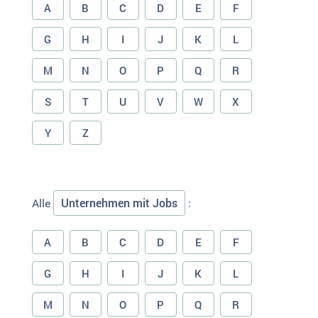
A
B
C
D
E
F
G
H
I
J
K
L
M
N
O
P
Q
R
S
T
U
V
W
X
Y
Z
Unternehmen mit Jobs
Alle
:
A
B
C
D
E
F
G
H
I
J
K
L
M
N
O
P
Q
R