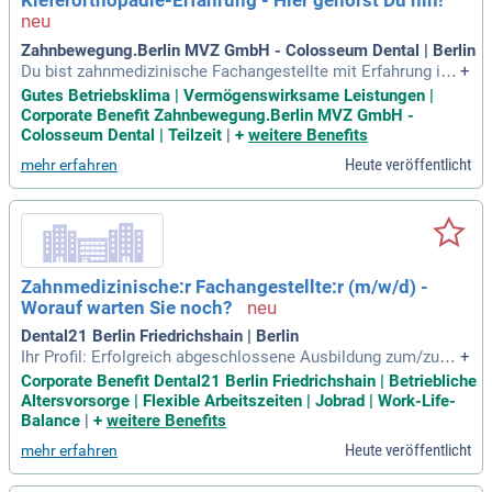
Kieferorthopädie-Erfahrung - Hier gehörst Du hin!
wir freuen uns auf Ihre Bewerbung!
Zahnbewegung.Berlin MVZ GmbH - Colosseum Dental | Berlin
Du bist zahnmedizinische Fachangestellte mit Erfahrung in
+
der Kieferorthopädie? Dann ist unsere Praxis der perfekte Ar
Gutes Betriebsklima | Vermögenswirksame Leistungen |
beitsplatz für dich! Wir bieten eine attraktive 4-Tage-Woche,
Corporate Benefit Zahnbewegung.Berlin MVZ GmbH -
vermögenswirksame Leistungen und regelmäßige Fortbildu
Colosseum Dental | Teilzeit
|
+
weitere Benefits
ngen. Du wirst am Behandlungsstuhl arbeiten, Patienten betr
Heute veröffentlicht
mehr erfahren
euen und Röntgenbilder erstellen. Außerdem erwartet dich e
in engagiertes Team, tolle Ausflüge und eine gute Anbindun
g an öffentliche Verkehrsmittel. Werde Teil unseres Teams
und erlebe Spaß bei der Arbeit und spannende Aufgaben in d
er Kieferorthopädie!
Zahnmedizinische:r Fachangestellte:r (m/w/d) -
Worauf warten Sie noch?
Dental21 Berlin Friedrichshain | Berlin
Ihr Profil: Erfolgreich abgeschlossene Ausbildung zum/zur Z
+
ahnmedizinischen Fachangestellten; ZFA; Gute EDV-Kenntni
Corporate Benefit Dental21 Berlin Friedrichshain | Betriebliche
sse; Idealerweise erste Berufserfahrung; Kommunikationsst
Altersvorsorge | Flexible Arbeitszeiten | Jobrad | Work-Life-
ärke sowie freundliches und empathisches Auftreten; Sorgf
Balance
|
+
weitere Benefits
ältige und eigenverantwortliche
Heute veröffentlicht
mehr erfahren