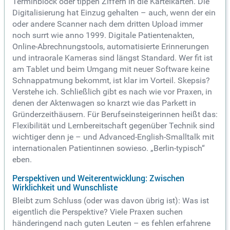
Terminblock oder tippen Ziffern in die Karteikarten. Die
Digitalisierung hat Einzug gehalten – auch, wenn der ein
oder andere Scanner nach dem dritten Upload immer
noch surrt wie anno 1999. Digitale Patientenakten,
Online-Abrechnungstools, automatisierte Erinnerungen
und intraorale Kameras sind längst Standard. Wer fit ist
am Tablet und beim Umgang mit neuer Software keine
Schnappatmung bekommt, ist klar im Vorteil. Skepsis?
Verstehe ich. Schließlich gibt es nach wie vor Praxen, in
denen der Aktenwagen so knarzt wie das Parkett in
Gründerzeithäusern. Für Berufseinsteigerinnen heißt das:
Flexibilität und Lernbereitschaft gegenüber Technik sind
wichtiger denn je – und Advanced-English-Smalltalk mit
internationalen Patientinnen sowieso. „Berlin-typisch“
eben.
Perspektiven und Weiterentwicklung: Zwischen
Wirklichkeit und Wunschliste
Bleibt zum Schluss (oder was davon übrig ist): Was ist
eigentlich die Perspektive? Viele Praxen suchen
händeringend nach guten Leuten – es fehlen erfahrene