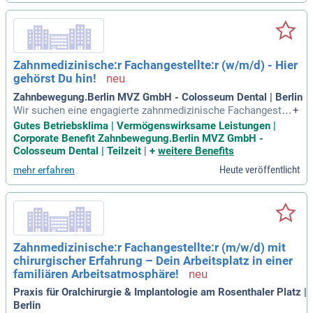
aben umfassen administrative Tätigkeiten wie Terminverein
barungen und den Empfang von Patient:innen. Wir legen gro
ßen Wert auf eine empathische und patient:innenorientierte
Arbeitsweise und bieten eine betriebliche Altersvorsorge. K
ommen Sie zu uns, wir freuen uns auf Ihre Bewerbung!
Zahnmedizinische:r Fachangestellte:r (w/m/d) - Hier
gehörst Du hin!
Zahnbewegung.Berlin MVZ GmbH - Colosseum Dental | Berlin
Wir suchen eine engagierte zahnmedizinische Fachangestell
+
te, die Freude am Umgang mit Menschen hat. Du bringst her
Gutes Betriebsklima | Vermögenswirksame Leistungen |
vorragende Kommunikations- und Teamfähigkeiten mit und
Corporate Benefit Zahnbewegung.Berlin MVZ GmbH -
arbeitest empathisch sowie patientenorientiert. Bei uns pro
Colosseum Dental | Teilzeit
|
+
weitere Benefits
fitierst du von einer flexiblen 4-Tage-Woche, attraktiven ver
Heute veröffentlicht
mehr erfahren
mögenswirksamen Leistungen und Corporate Benefits. Uns
ere regelmäßigen Fort- und Weiterbildungen ermöglichen dir
eine kontinuierliche persönliche Entwicklung. Zusätzlich er
warten dich tolle Teamausflüge, eine Weihnachtsfeier sowie
ein Sommerfest. Die Praxis ist gut mit öffentlichen Verkehr
smitteln erreichbar und stellt teilweise Praxiskleidung zur V
Zahnmedizinische:r Fachangestellte:r (m/w/d) mit
erfügung.
chirurgischer Erfahrung – Dein Arbeitsplatz in einer
familiären Arbeitsatmosphäre!
Praxis für Oralchirurgie & Implantologie am Rosenthaler Platz |
Berlin