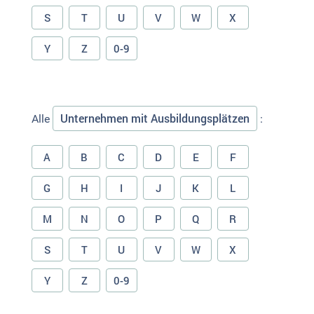
S
T
U
V
W
X
Y
Z
0-9
Unternehmen mit Ausbildungsplätzen
Alle
:
A
B
C
D
E
F
G
H
I
J
K
L
M
N
O
P
Q
R
S
T
U
V
W
X
Y
Z
0-9