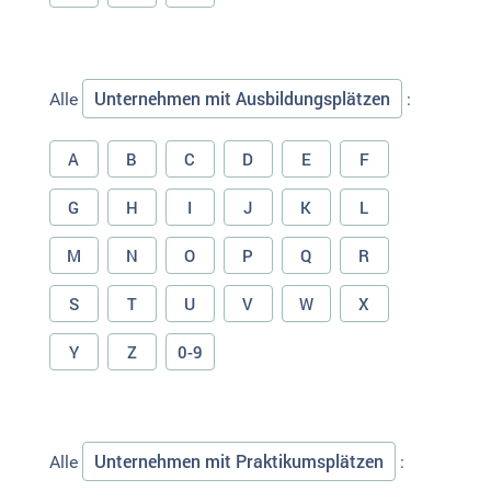
Unternehmen mit Ausbildungsplätzen
Alle
:
A
B
C
D
E
F
G
H
I
J
K
L
M
N
O
P
Q
R
S
T
U
V
W
X
Y
Z
0-9
Unternehmen mit Praktikumsplätzen
Alle
: