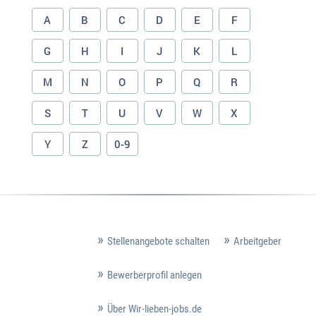
A
B
C
D
E
F
G
H
I
J
K
L
M
N
O
P
Q
R
S
T
U
V
W
X
Y
Z
0-9
Stellenangebote schalten
Arbeitgeber
Bewerberprofil anlegen
Über Wir-lieben-jobs.de