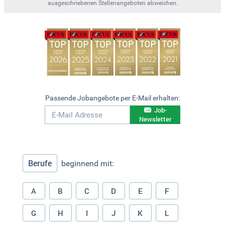
ausgeschriebenen Stellenangeboten abweichen.
Passende Jobangebote per E-Mail erhalten:
Job-
Newsletter
Berufe
beginnend mit:
A
B
C
D
E
F
G
H
I
J
K
L