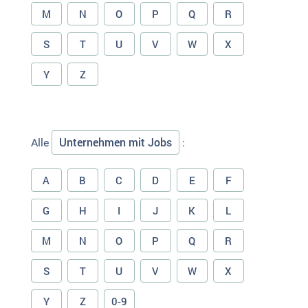
M
N
O
P
Q
R
S
T
U
V
W
X
Y
Z
Unternehmen mit Jobs
Alle
:
A
B
C
D
E
F
G
H
I
J
K
L
M
N
O
P
Q
R
S
T
U
V
W
X
Y
Z
0-9