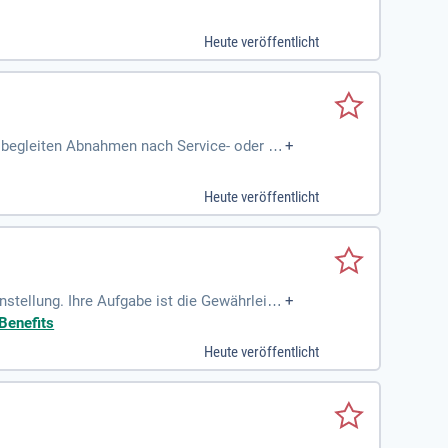
ngsaufgaben; Persönlichkeit
Heute veröffentlicht
d begleiten Abnahmen nach Service- oder U
+
Heute veröffentlicht
nstellung. Ihre Aufgabe ist die Gewährleist
+
elmäßige Wartungen und die eigenverantwor
Benefits
tieren alle instandhaltungstechnischen Ei
Heute veröffentlicht
ik, mehrjährige Berufserfahrung sowie Kenn
che Verbesserungen in Produktionsabläufen