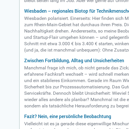
bleibt selten lang im Job. Aber wer gerne auf Unvo
Wiesbaden – regionales Biotop für Technikmensch
Wiesbaden polarisiert. Einerseits: Hier finden sic
zum Rhein-Main-Gebiet hat durchaus ihren Preis. Die
Nachhaltigkeit drehen. Andererseits, so meine Beoba
und Startup-Flair umgehen können – und gelegentl
Schnitt mit etwa 3.000 € bis 3.400 € starten, winke
(und ja, die ist manchmal unbequem): Ohne Zusatzqu
Zwischen Fortbildung, Alltag und Unsicherheiten
Manchmal frage ich mich, ob nicht gerade das Zick
erfahrene Fachkraft wechselt – wird schnell merken: 
und ein stabileres Einkommen. Gerade im Raum Wies
Sicherheit bis zur Prozessautomatisierung. Das Gute
Servicekräfte. Dennoch bleibt Unsicherheit: Wieviel
wieder alles andere als planbar? Manchmal ist die e
sondern als tatsächliche Herausforderung zu begrei
Fazit? Nein, eine persönliche Beobachtung
Vielleicht ist es ja gerade diese eigenwillige Misc