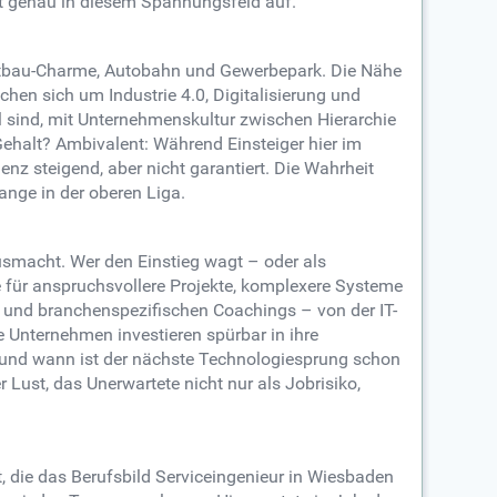
üht genau in diesem Spannungsfeld auf.
n Altbau-Charme, Autobahn und Gewerbepark. Die Nähe
chen sich um Industrie 4.0, Digitalisierung und
bel sind, mit Unternehmenskultur zwischen Hierarchie
halt? Ambivalent: Während Einsteiger hier im
nz steigend, aber nicht garantiert. Die Wahrheit
ange in der oberen Liga.
usmacht. Wer den Einstieg wagt – oder als
rte für anspruchsvollere Projekte, komplexere Systeme
 und branchenspezifischen Coachings – von der IT-
e Unternehmen investieren spürbar in ihre
h – und wann ist der nächste Technologiesprung schon
 Lust, das Unerwartete nicht nur als Jobrisiko,
t, die das Berufsbild Serviceingenieur in Wiesbaden