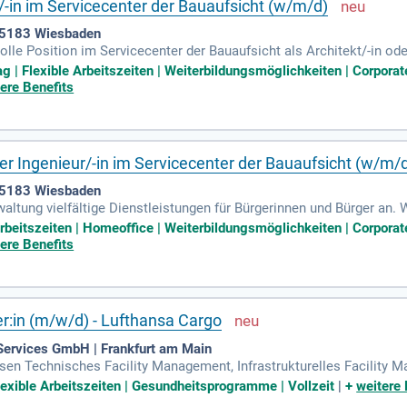
r/-in im Servicecenter der Bauaufsicht (w/m/d)
65183 Wiesbaden
lle Position im Servicecenter der Bauaufsicht als Architekt/-in oder
auherrschaften, Architekten und Bürgern. Ihr Ziel ist es, durch freu
ag | Flexible Arbeitszeiten | Weiterbildungsmöglichkeiten | Corpor
en Anliegen strukturiert auf und helfen dabei, wichtige Anträge pro
ere Benefits
Verfahren und zur hohen Qualität der Bauaufsicht bei. Werden Sie T
der Ingenieur/-in im Servicecenter der Bauaufsicht (w/m/
65183 Wiesbaden
waltung vielfältige Dienstleistungen für Bürgerinnen und Bürger an.
eiten zum Wohl der Allgemeinheit einbringen, sind Sie hier genau ri
 Arbeitszeiten | Homeoffice | Weiterbildungsmöglichkeiten | Corpor
und sichert die öffentliche Sicherheit. Wir arbeiten in flachen Hier
ere Benefits
rchitekt/-in oder Ingenieur/-in für unser Servicecenter (w/m/d). H
ng?
er:in (m/w/d) - Lufthansa Cargo
Services GmbH | Frankfurt am Main
sen Technisches Facility Management, Infrastrukturelles Facility
ervices.
exible Arbeitszeiten | Gesundheitsprogramme | Vollzeit
|
+
weitere 