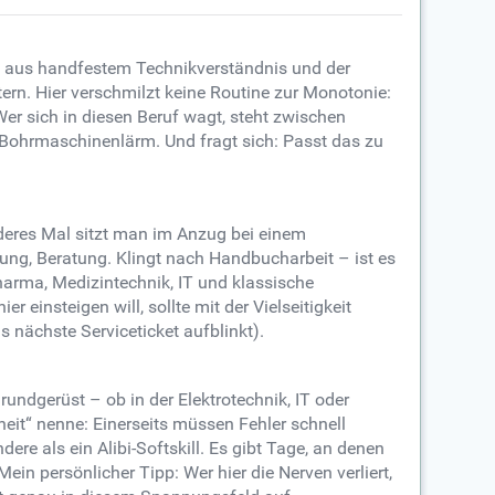
ix aus handfestem Technikverständnis und der
rn. Hier verschmilzt keine Routine zur Monotonie:
er sich in diesen Beruf wagt, steht zwischen
 Bohrmaschinenlärm. Und fragt sich: Passt das zu
deres Mal sitzt man im Anzug bei einem
ung, Beratung. Klingt nach Handbucharbeit – ist es
arma, Medizintechnik, IT und klassische
 einsteigen will, sollte mit der Vielseitigkeit
nächste Serviceticket aufblinkt).
rundgerüst – ob in der Elektrotechnik, IT oder
theit“ nenne: Einerseits müssen Fehler schnell
re als ein Alibi-Softskill. Es gibt Tage, an denen
ein persönlicher Tipp: Wer hier die Nerven verliert,