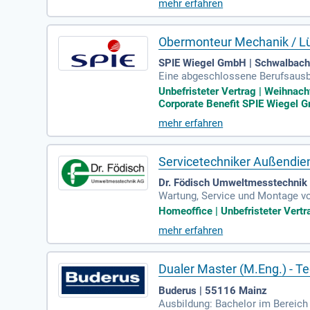
mehr erfahren
Obermonteur Mechanik / Lüf
SPIE Wiegel GmbH | Schwalbach 
Eine abgeschlossene Berufsausbi
ngstechnik oder eine vergleichbar
Unbefristeter Vertrag | Weihnach
Corporate Benefit SPIE Wiegel Gm
mehr erfahren
Servicetechniker Außendien
Dr. Födisch Umweltmesstechnik 
Wartung, Service und Montage v
arbeitung von Kundenanfragen z
Homeoffice | Unbefristeter Vertra
mehr erfahren
Dualer Master (M.Eng.) - Te
Buderus | 55116 Mainz
Ausbildung: Bachelor im Bereich