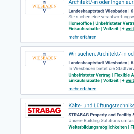
Architekt/-in oder Ingenieu
Landeshauptstadt Wiesbaden | 
Sie suchen eine verantwortungsvo
hen Sie in direktem Kontakt mit B
Homeoffice | Unbefristeter Vertr
ung Lösungen zu finden. Sie nehm
Einkaufsrabatte | Vollzeit
|
+
weit
ägt wesentlich zu reibungslosen 
mehr erfahren
kunft im Bauwesen aktiv mit!
Wir suchen: Architekt/-in o
Landeshauptstadt Wiesbaden | 
In Wiesbaden bietet die Stadtver
t suchen, bei der Sie Ihre Fähigk
Unbefristeter Vertrag | Flexible
fördert die bauliche Entwicklung 
Einkaufsrabatte | Vollzeit
|
+
weit
Verstärkung suchen wir eine/-n A
mehr erfahren
und verstehen Service als Haltu
Kälte- und Lüftungstechnik
STRABAG Property and Facility 
Unsere Building Solutions umfas
agement und spezielle Industries
Weiterbildungsmöglichkeiten | Fl