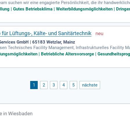
am suchen wir eine engagierte Persönlichkeit, die ihr handwerklic
icetechniker HLSK (m⁠/⁠w⁠/⁠d) Heizung, Lüftung, Sanitär, Klima: Für da
ellung | Gutes Betriebsklima | Weiterbildungsmöglichkeiten | Dringen
 für Lüftungs-, Kälte- und Sanitärtechnik
Services GmbH | 65183 Wetzlar, Mainz
sen Technisches Facility Management, Infrastrukturelles Facility
ervices.
ldungsmöglichkeiten | Betriebliche Altersvorsorge | Gesundheitspro
1
2
3
4
5
nächste
te in Wiesbaden