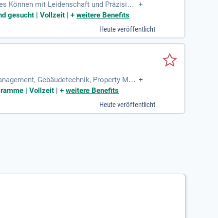
hes Können mit Leidenschaft und Präzision
+
s Gebiet:
d gesucht | Vollzeit
|
+
weitere Benefits
Heute veröffentlicht
 Management, Gebäudetechnik, Property Man
+
gramme | Vollzeit
|
+
weitere Benefits
Heute veröffentlicht