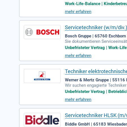
s und kaufmännisches Wissen; Be
Work-Life-Balance | Kinderbetreu
mehr erfahren
Servicetechniker (w/m/div
Bosch Gruppe | 65760 Eschborn
Sie dokumentieren Serviceeinsätz
mrüstmaßnahmen. Ausbildung: A
Unbefristeter Vertrag | Work-Life
mehr erfahren
Techniker elektrotechnisch
Werner & Mertz Gruppe | 55116
Wir suchen engagierte Techniker 
ung einer hohen Anlagenverfügba
Unbefristeter Vertrag | Betriebli
tliche Betreuung der Produktion
mehr erfahren
ngriffe und optimieren bestehen
tnisse in SPS-Programmierung (S
mitbringen, freuen wir uns auf I
Servicetechniker HLSK (m/w
Biddle GmbH | 65183 Wiesbade