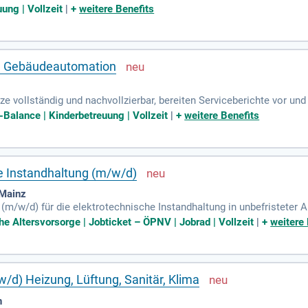
geisterung für Managementfunktionen als Basis zukünftiger Führu
ung | Vollzeit
|
+
weitere Benefits
.) Gebäudeautomation
e vollständig und nachvollzierbar, bereiten Serviceberichte vor un
bgeschlossene technische Ausbildung, z.
-Balance | Kinderbetreuung | Vollzeit
|
+
weitere Benefits
e Instandhaltung (m/w/d)
 Mainz
(m/w/d) für die elektrotechnische Instandhaltung in unbefristeter A
rkeit durch effektive Fehleranalyse und Störungsbeseitigung. Reg
che Altersvorsorge | Jobticket – ÖPNV | Jobrad | Vollzeit
|
+
weitere 
slinie gehören ebenso zu Ihrem Verantwortungsbereich. Sie dokumen
de Anlagen. Idealerweise haben Sie eine Ausbildung in Elektrotechn
iemens Step7, TIA Portal). Wenn Sie Leidenschaft für kontinuierli
hre Bewerbung.
/d) Heizung, Lüftung, Sanitär, Klima
n