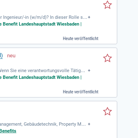
 Ingenieur/-in (w/m/d)? In dieser Rolle ste
+
ndliche Beratung und serviceorientierte Halt
ate Benefit Landeshauptstadt Wiesbaden |
fessionell vorzubereiten. Ihr Engagement tr
eil unseres Teams und gestalten Sie die Zu
Heute veröffentlicht
d)
 Wenn Sie eine verantwortungsvolle Tätigkei
+
chtig. Die Bauaufsicht der Landeshauptstadt
ate Benefit Landeshauptstadt Wiesbaden |
archien und als dienstleistendes Team. Zur
aben Sie Freude am direkten Kundenkontakt
Heute veröffentlicht
 Management, Gebäudetechnik, Property Man
+
Benefits