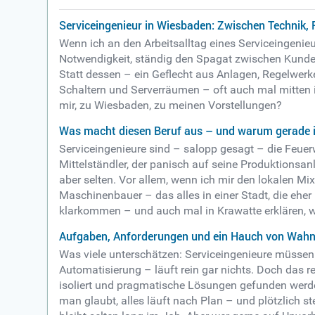
Serviceingenieur in Wiesbaden: Zwischen Technik
Wenn ich an den Arbeitsalltag eines Serviceingenie
Notwendigkeit, ständig den Spagat zwischen Kunden
Statt dessen – ein Geflecht aus Anlagen, Regelwerke
Schaltern und Serverräumen – oft auch mal mitten 
mir, zu Wiesbaden, zu meinen Vorstellungen?
Was macht diesen Beruf aus – und warum gerade 
Serviceingenieure sind – salopp gesagt – die Feue
Mittelständler, der panisch auf seine Produktionsa
aber selten. Vor allem, wenn ich mir den lokalen 
Maschinenbauer – das alles in einer Stadt, die eher n
klarkommen – und auch mal in Krawatte erklären, w
Aufgaben, Anforderungen und ein Hauch von Wahn
Was viele unterschätzen: Serviceingenieure müssen n
Automatisierung – läuft rein gar nichts. Doch das re
isoliert und pragmatische Lösungen gefunden werden;
man glaubt, alles läuft nach Plan – und plötzlich st