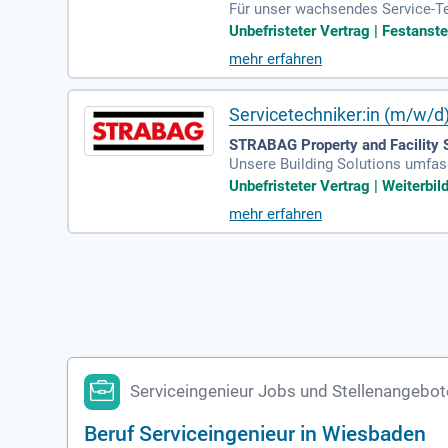
Für unser wachsendes Service-Te
in unsere Projekte einbringt: Serv
Unbefristeter Vertrag | Festanst
mehr erfahren
Servicetechniker:in (m/w/d)
STRABAG Property and Facility 
Unsere Building Solutions umfas
agement und spezielle Industries
Unbefristeter Vertrag | Weiterbi
mehr erfahren
Serviceingenieur Jobs und Stellenangebo
Beruf Serviceingenieur in Wiesbaden