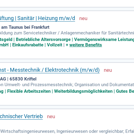
tung | Sanitär | Heizung m/w/d
am Taunus bei Frankfurt
ldung zum Servicetechniker / Anlagenmechaniker für Sanitärtechnik
e Qualifikation (z. B.
tsgeld | Betriebliche Altersvorsorge | Vermögenswirksame Leistung
bH | Einkaufsrabatte | Vollzeit
|
+
weitere Benefits
st - Messtechnik / Elektrotechnik (m/w/d)
AG | 65830 Kriftel
on Umwelt- und Prozessmesstechnik; Organisation und Dokumentati
u technischen Problemen (Remote-Support); Selbstständige Problem
g | Flexible Arbeitszeiten | Weiterbildungsmöglichkeiten | Gutes Be
chnischer Vertrieb
 Wirtschaftsingenieurwesen, Ingenieurwesen oder vergleichbar; Erf