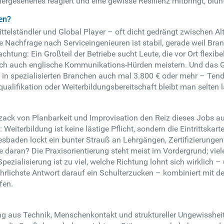
rhergesehenes reagiert und eine gewisse Resilienz mitbringt, bl
en?
h Mittelständler und Global Player – oft dicht gedrängt zwische
 Nachfrage nach Serviceingenieuren ist stabil, gerade weil Bran
chtung: Ein Großteil der Betriebe sucht Leute, die vor Ort flexi
ich auch englische Kommunikations-Hürden meistern. Und das Ge
n in spezialisierten Branchen auch mal 3.800 € oder mehr – Tende
alifikation oder Weiterbildungsbereitschaft bleibt man selten l
zack von Planbarkeit und Improvisation den Reiz dieses Jobs a
Weiterbildung ist keine lästige Pflicht, sondern die Eintrittska
baden lockt ein bunter Strauß an Lehrgängen, Zertifizierungen
 daran? Die Praxisorientierung steht meist im Vordergrund; viel
 Spezialisierung ist zu viel, welche Richtung lohnt sich wirklic
hrlichste Antwort darauf ein Schulterzucken – kombiniert mit der
fen.
hung aus Technik, Menschenkontakt und struktureller Ungewisshei