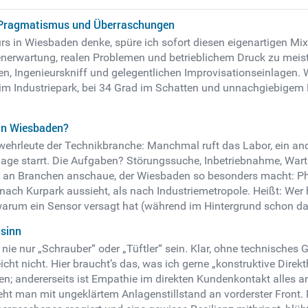
, Pragmatismus und Überraschungen
urs in Wiesbaden denke, spüre ich sofort diesen eigenartigen M
erwartung, realen Problemen und betrieblichem Druck zu meiste
n, Ingenieurskniff und gelegentlichen Improvisationseinlagen. W
im Industriepark, bei 34 Grad im Schatten und unnachgiebigem
in Wiesbaden?
rwehrleute der Technikbranche: Manchmal ruft das Labor, ein an
nlage starrt. Die Aufgaben? Störungssuche, Inbetriebnahme, Wart
Mix an Branchen anschaue, der Wiesbaden so besonders macht: Ph
ach Kurpark aussieht, als nach Industriemetropole. Heißt: Wer hier
arum ein Sensor versagt hat (während im Hintergrund schon das 
sinn
ie nur „Schrauber“ oder „Tüftler“ sein. Klar, ohne technisches G
icht nicht. Hier braucht’s das, was ich gerne „konstruktive Direk
 andererseits ist Empathie im direkten Kundenkontakt alles ande
eht man mit ungeklärtem Anlagenstillstand an vorderster Front. M