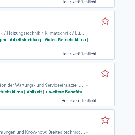
Heute veröffentlicht
 / Heizungstechnik / Klimatechnik / Lüftu
+
en | Arbeitskleidung | Gutes Betriebsklima |
Heute veröffentlicht
on der Wartungs- und Serviceeinsätze; Be
+
analyse und Erarbeitung
triebsklima | Vollzeit
|
+
weitere Benefits
Heute veröffentlicht
ahrungen und Know-how: Breites technische
+