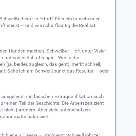
 Schweißerberuf in Erfurt? Eher ein rauschender
nft steckt – und wie scharfkantig die Realität
t den Händen machen. Schweißer – oft unter Visier
omantisches Schattenspiel: Wer in der
n (ja, beides zugleich, das geht), merkt schnell,
hmal: Sehe ich am Schweißpunkt das Resultat – oder
, ausgelernt, mit bisschen Extraqualifikation auch
ur einen Teil der Geschichte. Die Arbeitszeit zieht
er nicht jammern. Aber viele unterschätzen:
Rolandmatte balanciert.
ch hier ein Thema – Stichwort: Schweißroboter.