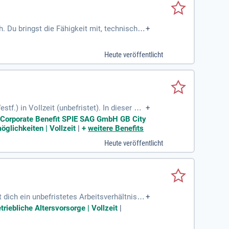
 Du bringst die Fähigkeit mit, technische
+
t und Flexibilität in der Schichtarbeit sin
findung, sowie kostenloser und gereinigter
Heute veröffentlicht
 Unterstützende Einarbeitung und eine zusät
f.) in Vollzeit (unbefristet). In dieser Po
+
se. Auch Wartungsarbeiten sowie Druck- un
 | Corporate Benefit SPIE SAG GmbH GB City
 PEHD, Stahl, Guss und PVC in Neubauten u
öglichkeiten | Vollzeit
|
+
weitere Benefits
 Wir freuen uns auf Bewerbungen von ausge
Heute veröffentlicht
 dich ein unbefristetes Arbeitsverhältnis
+
len Arbeitsbedingungen in einem familiären
riebliche Altersvorsorge | Vollzeit
|
erarchien und schnelle Entscheidungswege.
 Nutze zudem unsere Mitarbeiterangebote