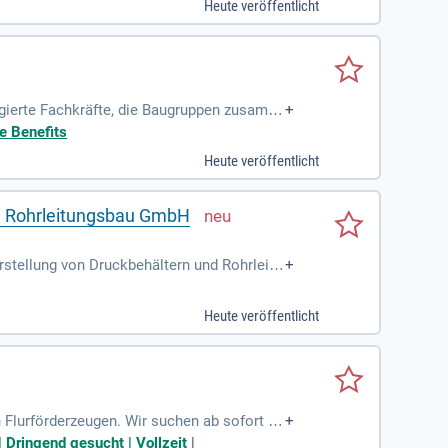
Heute veröffentlicht
gierte Fachkräfte, die Baugruppen zusamm
+
eich sowie Erfahrung im MAG-Schweißen. W
e Benefits
eiche Sozialleistungen. Profitieren Sie von
Heute veröffentlicht
etzt über unser Online-Formular oder per E-
d Rohrleitungsbau GmbH
stellung von Druckbehältern und Rohrleitu
+
tzbar zu sein. Ihre Hauptaufgaben umfasse
hweißnähten. Wir legen Wert auf praktisc
Heute veröffentlicht
lbereich oder vergleichbare Berufserfahru
Sie mit uns innovative Anlagenlösungen!
 Flurförderzeugen. Wir suchen ab sofort en
+
lichkeit, die Zukunft der Intralogistik akti
 Dringend gesucht | Vollzeit
|