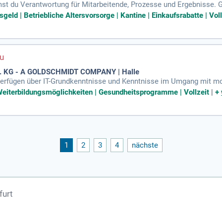
st du Verantwortung für Mitarbeitende, Prozesse und Ergebnisse.
haftlich, termingerecht und in höchster Qualität arbeitet.
eld | Betriebliche Altersvorsorge | Kantine | Einkaufsrabatte | Voll
 KG - A GOLDSCHMIDT COMPANY | Halle
verfügen über IT-Grundkenntnisse und Kenntnisse im Umgang mit mo
Weiterbildungsmöglichkeiten | Gesundheitsprogramme | Vollzeit
|
+
1
2
3
4
nächste
furt