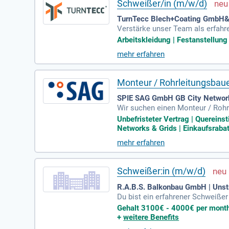
Schweißer/in (m/w/d)
TurnTecc Blech+Coating GmbH&
Verstärke unser Team als erfahr
Zeichnungen zu lesen, und zeichne
Arbeitskleidung | Festanstellung 
d wichtige Faktoren, auf die wir 
mehr erfahren
Arbeitskleidung. Deine Leistung w
zliche Prämie runden unser Ange
Monteur / Rohrleitungsbau
SPIE SAG GmbH GB City Networks
Wir suchen einen Monteur / Rohrle
sition bauen Sie Versorgungslei
Unbefristeter Vertrag | Querein
d Dichtigkeitsprüfungen gehören
Networks & Grids | Einkaufsrabatt
nd bei Sanierungen. Zudem sind 
mehr erfahren
bildeten Fachkräften oder Querei
Schweißer:in (m/w/d)
R.A.B.S. Balkonbau GmbH | Unstr
Du bist ein erfahrener Schweißer
mit einer attraktiven Vergütungs
Gehalt 3100€ - 4000€ per month |
Betriebsklima. Wir unterstützen
+
weitere Benefits
Zu deinen Aufgaben gehört das 