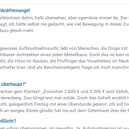
chkräftemangel
plätschern dahin, halb übersehen, aber irgendwie immer da. Der
sagt, ich hätte selbst nie gedacht, wie viel Bewegung in dieser Zu
azu gleich mehr.
nd gewisser Aufbruchsehnsucht, lebt von Menschen, die Dinge mi
tbaren Architekten eines jeden Metallbaus. Doch das ist kein r
t, die Hitze im Nacken, die Prüffinger des Vorarbeiters im Nacke
n schiefer Grat. Und als Berufseinsteigerin frage ich mich manc
 überhaupt?“
prechen gern Klartext: „Zwischen 2.600 € und 3.300 € sind üblich
Herrenberg. Das klingt erst mal solide. Doch das Gehalt erzählt n
 gelegentlich Freitag mit einer Überstunde getarnt. Ich will hi
 an ewiges Sitzen glaubt, hat nie auf dem Gittermast über der 
ißlicht?
n schon übernommen, irrt gewaltig. Ja, Automatisierung ist au