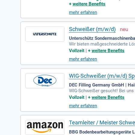
v mitzugestalten. Seit 1953 entw
+
weitere Benefits
en weltweit sind wir überzeugt,
mehr erfahren
eld!
Schweißer (m/w/d)
Unterschütz Sondermaschinenba
Wir bieten maßgeschneiderte Lös
ach individuellen Kundenanforde
Vollzeit
|
+
weitere Benefits
etallkonstruktionen präzise nach
mehr erfahren
ng von Schweißverbindungen, währ
usbildung im Metallbereich und
WIG-Schweißer (m/w/d) Sp
DEC Filling Germany GmbH | Hai
WIG-Schweißer gesucht! Bei uns b
–3 mm). Du arbeitest nicht am F
Vollzeit
|
+
weitere Benefits
n umfassen das Schleifen, Polie
mehr erfahren
h Blechbearbeitungsmaschinen un
erforderlich, idealerweise bring
Teamleiter / Meister Schwe
BBG Bodenbearbeitungsgeräte L