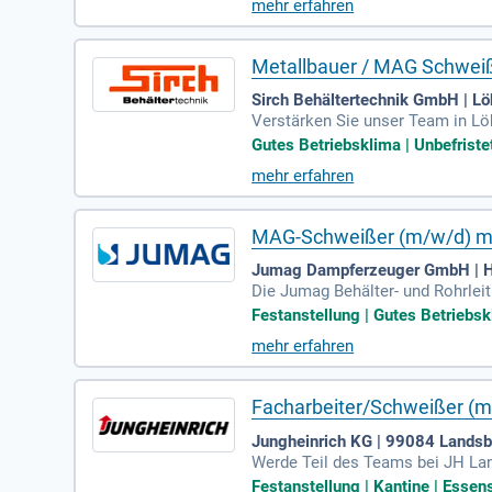
mehr erfahren
und Rabatte bei über 800 Anbiete
Metallbauer / MAG Schwei
Sirch Behältertechnik GmbH | Lö
Verstärken Sie unser Team in L
enfügen und Bauteile schweißen
Gutes Betriebsklima | Unbefriste
ir bieten Ihnen ein unbefristetes
mehr erfahren
einer intensiven Einarbeitung un
Mail und sichern Sie sich eine z
MAG-Schweißer (m/w/d) mit
Jumag Dampferzeuger GmbH | Hi
Die Jumag Behälter- und Rohrlei
ngen. Ideale Kandidaten bringen
Festanstellung | Gutes Betriebsk
n das Schweißen nach technisch
mehr erfahren
he Erfahrung und die Sicherstell
ng haben, freuen wir uns auf Ih
Facharbeiter/Schweißer (m
Jungheinrich KG | 99084 Landsb
Werde Teil des Teams bei JH Lan
gagierte Mitarbeiter für eine 38-
Festanstellung | Kantine | Essen