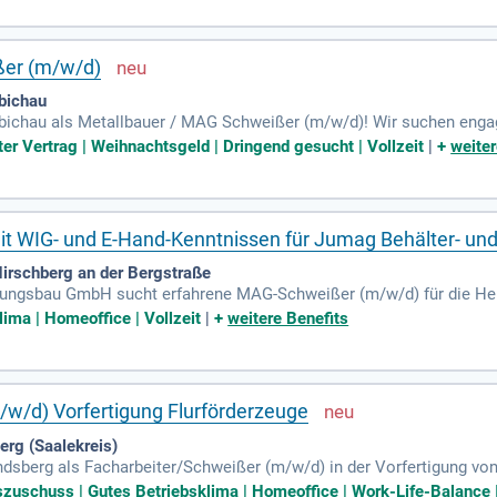
rn sowie Möglichkeiten zur betrieblichen Altersvorsorge.
ßer (m/w/d)
bichau
öbichau als Metallbauer / MAG Schweißer (m/w/d)! Wir suchen enga
. Voraussetzung ist eine abgeschlossene Ausbildung im Metallber
ter Vertrag | Weihnachtsgeld | Dringend gesucht | Vollzeit
|
+
weiter
 Arbeitsverhältnis, eine überdurchschnittliche Bezahlung und umfangr
d einer attraktiven Wechselprämie von 1.000,- €. Bewerben Sie sich j
ukunftssichere Anstellung!
 WIG- und E-Hand-Kenntnissen für Jumag Behälter- un
rschberg an der Bergstraße
tungsbau GmbH sucht erfahrene MAG-Schweißer (m/w/d) für die Her
 Kenntnisse im WIG- und E-Hand-Schweißen mit, um vielseitig einse
lima | Homeoffice | Vollzeit
|
+
weitere Benefits
en Zeichnungen sowie die Vorbereitung und Nachbearbeitung von Sc
ung höchster Qualitätsstandards. Wenn Sie eine Ausbildung im Metal
re Bewerbung. Verstärken Sie unser engagiertes Team und gestalten 
/w/d) Vorfertigung Flurförderzeuge
erg (Saalekreis)
dsberg als Facharbeiter/Schweißer (m/w/d) in der Vorfertigung von
Stunden-Woche im Produktionsbereich. Jungheinrich bietet dir die Mög
szuschuss | Gutes Betriebsklima | Homeoffice | Work-Life-Balance |