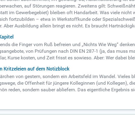
überwachen, auf Störungen reagieren. Zweitens gilt: Schweißnäh
att im Gewerbegebiet) bleiben oft Handarbeit. Was viele nicht
 sich fortzubilden – etwa in Werkstoffkunde oder Spezialschweiß
 Aber Ausbildung allein bringt es nicht. Es braucht Hartnäckigkei
Kapitel
nds die Finger vom Ruß befreien und „Nichts Wie Weg“ denken. 
ildungsangebote, von Prüfungen nach DIN EN 287-1 (ja, das muss m
ar, Kurse kosten, und Zeit frisst es sowieso. Aber: Wer dabei ble
n Kritzeleien auf dem Notizblock
chen von gestern, sondern ein Arbeitsfeld im Wandel. Vieles ble
ngswege, die Offenheit für jüngere Kolleginnen (und Kollegen), d
ön reden, sondern sauber abliefern. Das eigentliche Ergebnis s