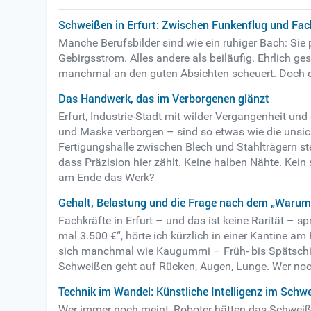
Schweißen in Erfurt: Zwischen Funkenflug und Fa
Manche Berufsbilder sind wie ein ruhiger Bach: Sie 
Gebirgsstrom. Alles andere als beiläufig. Ehrlich ge
manchmal an den guten Absichten scheuert. Doch d
Das Handwerk, das im Verborgenen glänzt
Erfurt, Industrie-Stadt mit wilder Vergangenheit u
und Maske verborgen – sind so etwas wie die unsich
Fertigungshalle zwischen Blech und Stahlträgern steh
dass Präzision hier zählt. Keine halben Nähte. Kei
am Ende das Werk?
Gehalt, Belastung und die Frage nach dem „Warum
Fachkräfte in Erfurt – und das ist keine Rarität – s
mal 3.500 €“, hörte ich kürzlich in einer Kantine am 
sich manchmal wie Kaugummi – Früh- bis Spätschicht,
Schweißen geht auf Rücken, Augen, Lunge. Wer noch
Technik im Wandel: Künstliche Intelligenz im Schwe
Wer immer noch meint, Roboter hätten das Schweiße