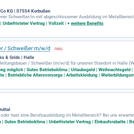
Co KG | 07554 Korbußen
ener Schweißer/in mit abgeschlossener Ausbildung im Metallbereich.
st dich durch Sorgfalt und Qualitätsbewusstsein aus. Zuverlässigkei
| Unbefristeter Vertrag | Vollzeit
|
+
weitere Benefits
setzen. Profitiere von flachen Hierarchien, schneller Entscheidungs
ird fair entlohnt, und du erhältst eine unbefristete Festanstellung.
bot ab – bewirb dich noch heute!
er / Schweißer m/w/d
 & Grids | Halle
itungsbauer / Schweißer (m/w/d) für unseren Standort in Halle (West
tungen für Gas, Wasser und Fernwärme und erstellen Hausanschlüs
stieg möglich | Gutes Betriebsklima | Urlaubsgeld | Weihnachtsgeld
 zu Ihrem Aufgabengebiet. Sie bearbeiten und montieren Rohre aus
e | Betriebliche Altersvorsorge | Arbeitskleidung | Weiterbildungsm
Sie verantwortlich für die Dokumentation und Aufmaßvorbereitung.
nsteigern mit Erfahrung im Rohrleitungsbau.
uttal
 oder hast eine Berufsausbildung im Metallbereich? Bei uns erwartet
struktur. Profitiere von abwechslungsreichen Tätigkeiten und flexib
 Gutes Betriebsklima | Unbefristeter Vertrag | Einkaufsrabatte | Bet
 deine fachliche und persönliche Weiterentwicklung durch flache Hi
Heften und Schweißen von Bauteilen gemäß technischer Zeichnung.