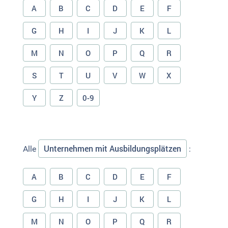
A
B
C
D
E
F
G
H
I
J
K
L
M
N
O
P
Q
R
S
T
U
V
W
X
Y
Z
0-9
Unternehmen mit Ausbildungsplätzen
Alle
:
A
B
C
D
E
F
G
H
I
J
K
L
M
N
O
P
Q
R