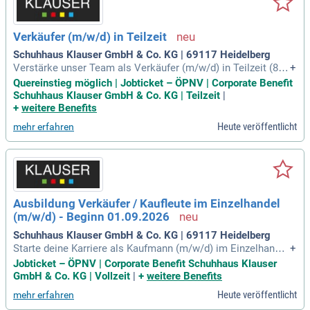
Verkäufer (m/w/d) in Teilzeit
Schuhhaus Klauser GmbH & Co. KG | 69117 Heidelberg
Verstärke unser Team als Verkäufer (m/w/d) in Teilzeit (80-
+
120 Std.) bei Salamander by Hollenbach in Heidelberg! In de
Quereinstieg möglich | Jobticket – ÖPNV | Corporate Benefit
iner Rolle berätst du Kunden, findest das perfekte Paar Schu
Schuhhaus Klauser GmbH & Co. KG | Teilzeit
|
he und schaffst positive Einkaufserlebnisse. Du präsentiers
+
weitere Benefits
t unsere Produkte ansprechend und sorgst dafür, dass der L
Heute veröffentlicht
mehr erfahren
agerbestand gut organisiert bleibt. Kundenservice ist für dic
h eine Herzensangelegenheit, und du kümmerst dich profes
sionell um die Kasse. Auch ohne Branchenerfahrung bist du
herzlich willkommen, solange du motiviert und lernbereit bi
st. Wenn du eine Leidenschaft für Schuhe und Trends hast, f
reuen wir uns auf deine Bewerbung!
Ausbildung Verkäufer / Kaufleute im Einzelhandel
(m/w/d) - Beginn 01.09.2026
Schuhhaus Klauser GmbH & Co. KG | 69117 Heidelberg
Starte deine Karriere als Kaufmann (m/w/d) im Einzelhandel
+
oder Verkäufer (m/w/d) bei Salamander by Hollenbach in H
Jobticket – ÖPNV | Corporate Benefit Schuhhaus Klauser
eidelberg! In unserer Filiale berätst du kompetent Kunden ru
GmbH & Co. KG | Vollzeit
|
+
weitere Benefits
nd um Schuhe und übernimmst eigenständig Aufgaben wie
Heute veröffentlicht
mehr erfahren
Warenannahme und Kassentätigkeiten. Wir legen großen W