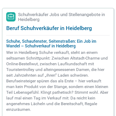
waltest du Tagesabschlüsse und Rückgaben verantwortung
sbewusst. Auch in stressigen Momenten behältst du den Üb
erblick und bleibst hilfsbereit. Gemeinsam mit deinem Tea
m sorgst du für eine einladende Produktpräsentation und üb
Schuhverkäufer Jobs und Stellenangebote in
ernimmst Lagertätigkeiten, um einen reibungslosen Ablauf z
Heidelberg
u garantieren.
Beruf Schuhverkäufer in Heidelberg
Schuhe, Schaufenster, Seitenstraßen: Ein Job im
Wandel – Schuhverkauf in Heidelberg
Wer in Heidelberg Schuhe verkauft, steht an einem
seltsamen Schnittpunkt: Zwischen Altstadt-Charme und
Online-Bestellwut, zwischen Laufkundschaft mit
Touristentrolley und alteingesessenen Damen, die hier
seit Jahrzehnten auf „ihren“ Laden schwören.
Berufseinsteiger spüren das als Erste – hier verkauft
man kein Produkt von der Stange, sondern einen kleinen
Teil Lebensgefühl. Klingt pathetisch? Stimmt wohl. Aber
lauf mal einen Tag im Verkauf mit: Da reicht kein
angenehmes Lächeln und die Bereitschaft, Regale
einzuräumen.