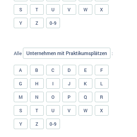
S
T
U
V
W
X
Y
Z
0-9
Unternehmen mit Praktikumsplätzen
Alle
:
A
B
C
D
E
F
G
H
I
J
K
L
M
N
O
P
Q
R
S
T
U
V
W
X
Y
Z
0-9