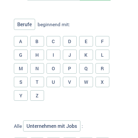
Berufe
beginnend mit:
A
B
C
D
E
F
G
H
I
J
K
L
M
N
O
P
Q
R
S
T
U
V
W
X
Y
Z
Unternehmen mit Jobs
Alle
: