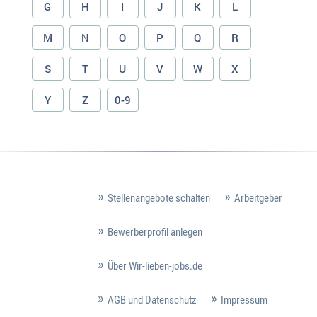
G
H
I
J
K
L
M
N
O
P
Q
R
S
T
U
V
W
X
Y
Z
0-9
Stellenangebote schalten
Arbeitgeber
Bewerberprofil anlegen
Über Wir-lieben-jobs.de
AGB und Datenschutz
Impressum