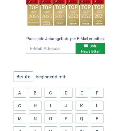
Passende Jobangebote per E-Mail erhalten:
Job-
Newsletter
Berufe
beginnend mit:
A
B
C
D
E
F
G
H
I
J
K
L
M
N
O
P
Q
R