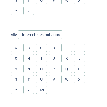
S
T
U
V
W
X
Y
Z
Unternehmen mit Jobs
Alle
:
A
B
C
D
E
F
G
H
I
J
K
L
M
N
O
P
Q
R
S
T
U
V
W
X
Y
Z
0-9