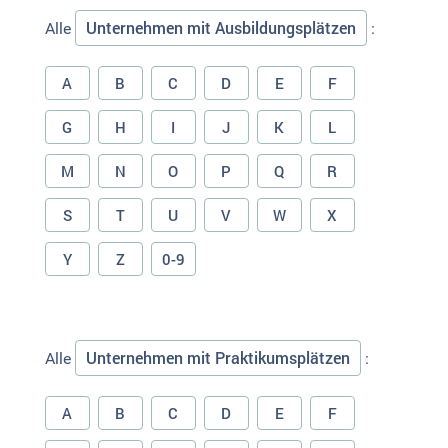
Unternehmen mit Ausbildungsplätzen
Alle
:
A
B
C
D
E
F
G
H
I
J
K
L
M
N
O
P
Q
R
S
T
U
V
W
X
Y
Z
0-9
Unternehmen mit Praktikumsplätzen
Alle
:
A
B
C
D
E
F