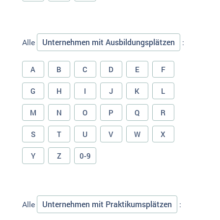
Unternehmen mit Ausbildungsplätzen
Alle
:
A
B
C
D
E
F
G
H
I
J
K
L
M
N
O
P
Q
R
S
T
U
V
W
X
Y
Z
0-9
Unternehmen mit Praktikumsplätzen
Alle
: