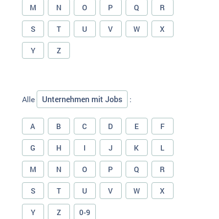
M
N
O
P
Q
R
S
T
U
V
W
X
Y
Z
Unternehmen mit Jobs
Alle
:
A
B
C
D
E
F
G
H
I
J
K
L
M
N
O
P
Q
R
S
T
U
V
W
X
Y
Z
0-9