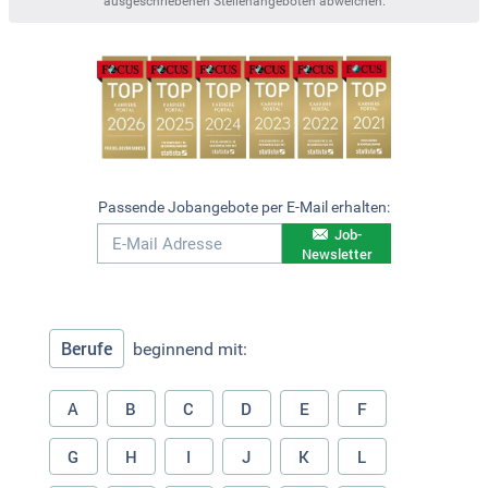
ausgeschriebenen Stellenangeboten abweichen.
Passende Jobangebote per E-Mail erhalten:
Job-
Newsletter
Berufe
beginnend mit:
A
B
C
D
E
F
G
H
I
J
K
L