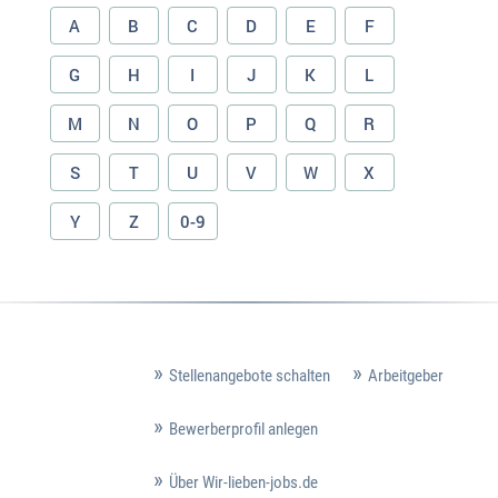
A
B
C
D
E
F
G
H
I
J
K
L
M
N
O
P
Q
R
S
T
U
V
W
X
Y
Z
0-9
Stellenangebote schalten
Arbeitgeber
Bewerberprofil anlegen
Über Wir-lieben-jobs.de