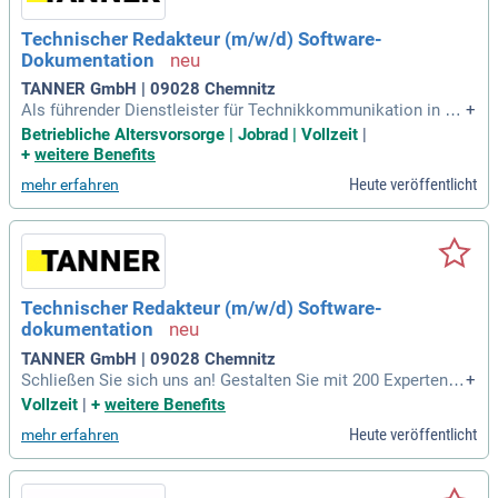
Technischer Redakteur (m/w/d) Software-
Dokumentation
TANNER GmbH | 09028 Chemnitz
Als führender Dienstleister für Technikkommunikation in De
+
utschland bieten wir maßgeschneiderte Lösungen in Techni
Betriebliche Altersvorsorge | Jobrad | Vollzeit
|
scher Dokumentation und Technischem Marketing. Unser T
+
weitere Benefits
eam aus 200 Experten erstellt innovative Kommunikationss
Heute veröffentlicht
mehr erfahren
trategien für internationale Unternehmen. In unserer Redakti
on entwickelst du Dokumentationen für Software-Anwendun
gen, API-Referenzen und multimediale Storyboards. Wir ver
mitteln komplexe Themen wie industrielle App-Plattformen
und SCADA-Anwendungen anschaulich und verständlich. Da
bei arbeitest du eng mit den Entwicklerteams unserer Kunde
Technischer Redakteur (m/w/d) Software-
n zusammen. So optimierst du nicht nur deren Projekte, son
dokumentation
dern auch die Kommunikation ihrer technischen Innovatione
n effektiv.
TANNER GmbH | 09028 Chemnitz
Schließen Sie sich uns an! Gestalten Sie mit 200 Experten in
+
novative Kommunikationslösungen für internationale Unter
Vollzeit
|
+
weitere Benefits
nehmen in Technischer Dokumentation, Marketing und Prod
Heute veröffentlicht
mehr erfahren
uktdatenmanagement. Bewerben Sie sich jetzt und entdeck
en Sie spannende Aufgaben in der Technikkommunikation!