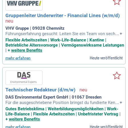
Gruppenleiter Underwriter - Financial Lines (w/m/d)
VHV Gruppe | 09028 Chemnitz
Führungserfahrung gesucht: Leiten Sie ein Team von sechs
+
kompetenten Underwritern und bringen Sie Ihre Expertise ei
Flexible Arbeitszeiten | Work-Life-Balance | Kantine |
n. Ein abgeschlossenes Studium in Betriebswirtschaft, Rech
Betriebliche Altersvorsorge | Vermögenswirksame Leistungen
tswissenschaften oder einem vergleichbaren Bereich ist Vo
|
+
weitere Benefits
raussetzung. Idealerweise verfügen Sie über Erfahrung in de
Heute veröffentlicht
mehr erfahren
n Kompositsparten und fundierte Kenntnisse in Financial Lin
es. Ihre Fähigkeit, komplexe Strategien zur Entscheidungsre
ife zu entwickeln, ist entscheidend. Zudem schätzen wir Ihre
Eigeninitiative, Zielorientierung und analytische Arbeitsweis
e. Profitieren Sie von flexiblen Arbeitszeiten und einem attra
ktiven Vergütungsmodell mit 13,3 Monatsgehältern sowie ei
Technischer Redakteur (d/m/w)
ner direkten Beteiligung am Unternehmenserfolg.
DAS Environmental Expert GmbH | 01067 Dresden
Für die ausgeschriebene Position bringst du fundierte Kennt
+
nisse aus einem Studium der Technischen Redaktion mit. Al
Gutes Betriebsklima | Weiterbildungsmöglichkeiten | Work-
ternativ kannst du einen Hochschulabschluss mit einer Zus
Life-Balance | Flexible Arbeitszeiten | Unbefristeter Vertrag
|
atzausbildung zum Technischen Redakteur oder eine techni
+
weitere Benefits
sche Berufsausbildung nachweisen. Du bist versiert im For
Heute veröffentlicht
mehr erfahren