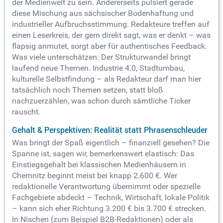
der Medienwelt zu sein. Andererseits pulsiert gerade
diese Mischung aus sächsischer Bodenhaftung und
industrieller Aufbruchsstimmung. Redakteure treffen auf
einen Leserkreis, der gern direkt sagt, was er denkt – was
flapsig anmutet, sorgt aber für authentisches Feedback.
Was viele unterschätzen: Der Strukturwandel bringt
laufend neue Themen. Industrie 4.0, Stadtumbau,
kulturelle Selbstfindung – als Redakteur darf man hier
tatsächlich noch Themen setzen, statt bloß
nachzuerzählen, was schon durch sämtliche Ticker
rauscht.
Gehalt & Perspektiven: Realität statt Phrasenschleuder
Was bringt der Spaß eigentlich – finanziell gesehen? Die
Spanne ist, sagen wir, bemerkenswert elastisch: Das
Einstiegsgehalt bei klassischen Medienhäusern in
Chemnitz beginnt meist bei knapp 2.600 €. Wer
redaktionelle Verantwortung übernimmt oder spezielle
Fachgebiete abdeckt – Technik, Wirtschaft, lokale Politik
– kann sich eher Richtung 3.200 € bis 3.700 € strecken.
In Nischen (zum Beispiel B2B-Redaktionen) oder als