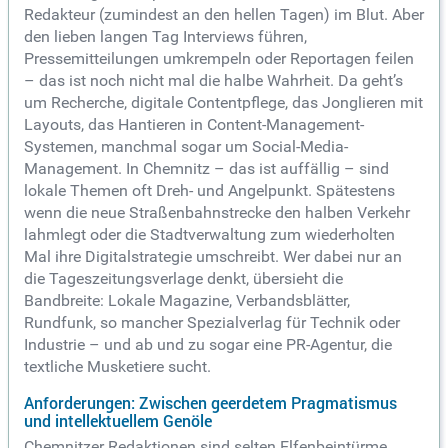
Redakteur (zumindest an den hellen Tagen) im Blut. Aber
den lieben langen Tag Interviews führen,
Pressemitteilungen umkrempeln oder Reportagen feilen
– das ist noch nicht mal die halbe Wahrheit. Da geht’s
um Recherche, digitale Contentpflege, das Jonglieren mit
Layouts, das Hantieren in Content-Management-
Systemen, manchmal sogar um Social-Media-
Management. In Chemnitz – das ist auffällig – sind
lokale Themen oft Dreh- und Angelpunkt. Spätestens
wenn die neue Straßenbahnstrecke den halben Verkehr
lahmlegt oder die Stadtverwaltung zum wiederholten
Mal ihre Digitalstrategie umschreibt. Wer dabei nur an
die Tageszeitungsverlage denkt, übersieht die
Bandbreite: Lokale Magazine, Verbandsblätter,
Rundfunk, so mancher Spezialverlag für Technik oder
Industrie – und ab und zu sogar eine PR-Agentur, die
textliche Musketiere sucht.
Anforderungen: Zwischen geerdetem Pragmatismus
und intellektuellem Genöle
Chemnitzer Redaktionen sind selten Elfenbeintürme.