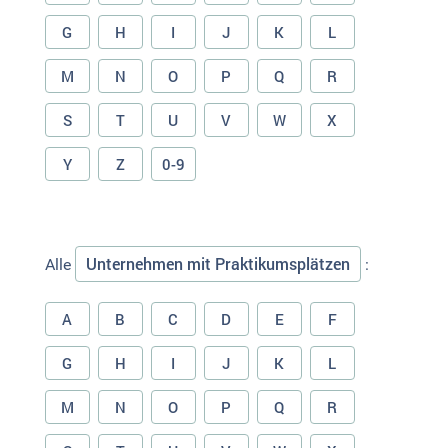
G
H
I
J
K
L
M
N
O
P
Q
R
S
T
U
V
W
X
Y
Z
0-9
Unternehmen mit Praktikumsplätzen
Alle
:
A
B
C
D
E
F
G
H
I
J
K
L
M
N
O
P
Q
R