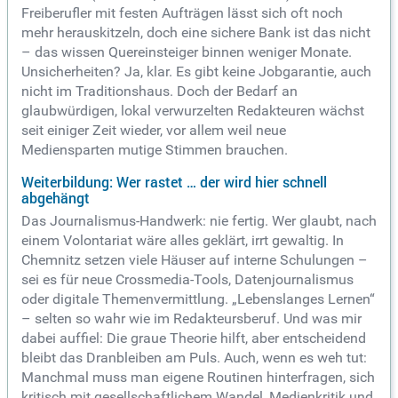
Freiberufler mit festen Aufträgen lässt sich oft noch
mehr herauskitzeln, doch eine sichere Bank ist das nicht
– das wissen Quereinsteiger binnen weniger Monate.
Unsicherheiten? Ja, klar. Es gibt keine Jobgarantie, auch
nicht im Traditionshaus. Doch der Bedarf an
glaubwürdigen, lokal verwurzelten Redakteuren wächst
seit einiger Zeit wieder, vor allem weil neue
Mediensparten mutige Stimmen brauchen.
Weiterbildung: Wer rastet … der wird hier schnell
abgehängt
Das Journalismus-Handwerk: nie fertig. Wer glaubt, nach
einem Volontariat wäre alles geklärt, irrt gewaltig. In
Chemnitz setzen viele Häuser auf interne Schulungen –
sei es für neue Crossmedia-Tools, Datenjournalismus
oder digitale Themenvermittlung. „Lebenslanges Lernen“
– selten so wahr wie im Redakteursberuf. Und was mir
dabei auffiel: Die graue Theorie hilft, aber entscheidend
bleibt das Dranbleiben am Puls. Auch, wenn es weh tut:
Manchmal muss man eigene Routinen hinterfragen, sich
kritisch mit gesellschaftlichem Wandel, Medienkritik und