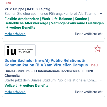
VHV Gruppe | 04103 Leipzig
Suchen Sie eine spannende Führungskarriere? Als Teamleit
+
er für sechs Underwriter bringen Sie Ihre fachlichen und disz
Flexible Arbeitszeiten | Work-Life-Balance | Kantine |
iplinarischen Fähigkeiten ein. Ein abgeschlossenes Hochsc
Betriebliche Altersvorsorge | Vermögenswirksame Leistungen
hulstudium in Betriebswirtschaft oder Rechtswissenschafte
|
+
weitere Benefits
n ist unerlässlich, ergänzt durch Erfahrung in Kompositspart
Heute veröffentlicht
mehr erfahren
en. Ihre Expertise im Bereich Financial Lines, wie Vermögen
sschadenhaftpflicht und D&O, ist entscheidend. Profitieren S
ie von flexiblen Arbeitszeiten und der Möglichkeit, Ihre Work
-Life-Balance aktiv zu gestalten. Darüber hinaus erwartet Sie
ein attraktives Vergütungsmodell, das 13,3 Monatsgehälter
und eine direkte Beteiligung am Unternehmenserfolg umfas
Dualer Bachelor (m/w/d) Public Relations &
st.
Kommunikation (B.A.) am Virtuellen Campus
Duales Studium – IU Internationale Hochschule | 09028
Chemnitz
Starte jetzt dein Duales Studium Public Relations & Kommu
+
nikation und arbeite danach beispielsweise als: PR-Referen
Vollzeit
|
+
weitere Benefits
t:in oder PR-Manager:in; Social Media Manager:in; Redakteu
Heute veröffentlicht
mehr erfahren
r:in.