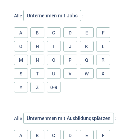
Unternehmen mit Jobs
Alle
:
A
B
C
D
E
F
G
H
I
J
K
L
M
N
O
P
Q
R
S
T
U
V
W
X
Y
Z
0-9
Unternehmen mit Ausbildungsplätzen
Alle
:
A
B
C
D
E
F