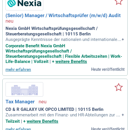
(Senior) Manager / Wirtschaftsprüfer (m/w/d) Audit
Nexia GmbH Wirtschaftsprüfungsgesellschaft /
Steuerberatungsgesellschaft | 10115 Berlin
Ausgeprägte Kenntnisse der nationalen und internationalen
+
Rechnungslegungs- und Prüfungsstandards; Ein gutes Gesp
Corporate Benefit Nexia GmbH
ür für die Anforderungen und Bedürfnisse unserer Mandante
Wirtschaftsprüfungsgesellschaft /
n und eine ausgeprägte Dienstleistungsorientierung.
Steuerberatungsgesellschaft | Flexible Arbeitszeiten | Work-
Life-Balance | Vollzeit
|
+
weitere Benefits
Heute veröffentlicht
mehr erfahren
Tax Manager
CD & R GALAXY UK OPCO LIMITED | 10115 Berlin
Zusammenarbeit mit den Finanz- und HR-Abteilungen zur pr
+
äzisen Berechnung und Berichterstattung von Lohnsteuer un
Teilzeit
|
+
weitere Benefits
d Sozialversicherungsbeiträgen.
Heute veröffentlicht
mehr erfahren