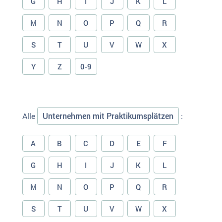
G
H
I
J
K
L
M
N
O
P
Q
R
S
T
U
V
W
X
Y
Z
0-9
Unternehmen mit Praktikumsplätzen
Alle
:
A
B
C
D
E
F
G
H
I
J
K
L
M
N
O
P
Q
R
S
T
U
V
W
X