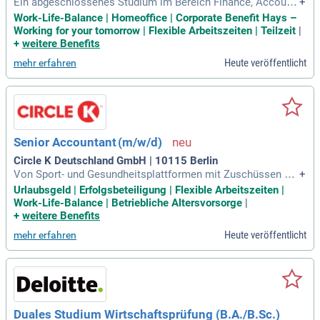
Ein abgeschlossenes Studium im Bereich Finance, Accounti
+
ng oder Betriebswirtschaft bzw. eine vergleichbare Qualifika
Work-Life-Balance | Homeoffice | Corporate Benefit Hays –
tion, beispielsweise als Bilanzbuchhalter/in oder ACCA; Ein
Working for your tomorrow | Flexible Arbeitszeiten | Teilzeit
|
schlägige Berufserfahrung im Finanz- und Rechnungswesen
+
weitere Benefits
nach HGB, idealerweise
Heute veröffentlicht
mehr erfahren
Senior Accountant (m/w/d)
Circle K Deutschland GmbH | 10115 Berlin
Von Sport- und Gesundheitsplattformen mit Zuschüssen de
+
s Arbeitgebers; Ausgeprägte Feedbackkultur; Job Rad; Mitar
Urlaubsgeld | Erfolgsbeteiligung | Flexible Arbeitszeiten |
beitenden-Tankkarte mit Vergünstigungen; Mitarbeiteraktien
Work-Life-Balance | Betriebliche Altersvorsorge
|
Dein Profil Ausbildung: Hochschulstudium (Master) mit Sch
+
weitere Benefits
werpunkt Finanz – und Rechnungswesen
Heute veröffentlicht
mehr erfahren
Duales Studium Wirtschaftsprüfung (B.A./B.Sc.)