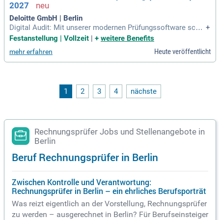
2027
Deloitte GmbH | Berlin
Digital Audit: Mit unserer modernen Prüfungssoftware scha
+
ust du dir Bilanzen sowie Gewinn- und Verlustrechnungen S
Festanstellung | Vollzeit
|
+
weitere Benefits
chritt für Schritt an und lernst, wie Wirtschaftsprüferinnen u
Heute veröffentlicht
mehr erfahren
nd Wirtschaftsprüfer arbeiten.
1
2
3
4
nächste
Rechnungsprüfer Jobs und Stellenangebote in
Berlin
Beruf Rechnungsprüfer in Berlin
Zwischen Kontrolle und Verantwortung:
Rechnungsprüfer in Berlin – ein ehrliches Berufsporträt
Was reizt eigentlich an der Vorstellung, Rechnungsprüfer
zu werden – ausgerechnet in Berlin? Für Berufseinsteiger