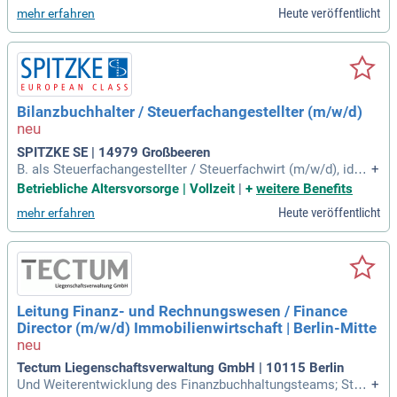
g und Ausarbeitung von Nachtrags-Leistungsverzeichnispos
Heute veröffentlicht
mehr erfahren
itionen; Prüfung und Bewertung von Rechnungen der Nachun
ternehmer; Enge und koordinierte
Bilanzbuchhalter / Steuerfachangestellter (m/w/d)
SPITZKE SE | 14979 Großbeeren
B. als Steuerfachangestellter / Steuerfachwirt (m/w/d), ideal
+
erweise Weiterqualifizierung als Bilanzbuchhalter (m/w/d) o
Betriebliche Altersvorsorge | Vollzeit
|
+
weitere Benefits
der ein abgeschlossenes betriebswirtschaftliches Studium
Heute veröffentlicht
mehr erfahren
mit Schwerpunkt Accounting, Finance oder Rechnungswese
n; Erfahrungen: Mehrjährige
Leitung Finanz- und Rechnungswesen / Finance
Director (m/w/d) Immobilienwirtschaft | Berlin-Mitte
Tectum Liegenschaftsverwaltung GmbH | 10115 Berlin
Und Weiterentwicklung des Finanzbuchhaltungsteams; Steu
+