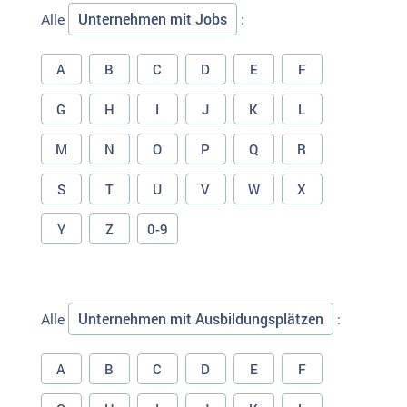
Unternehmen mit Jobs
Alle
:
A
B
C
D
E
F
G
H
I
J
K
L
M
N
O
P
Q
R
S
T
U
V
W
X
Y
Z
0-9
Unternehmen mit Ausbildungsplätzen
Alle
:
A
B
C
D
E
F