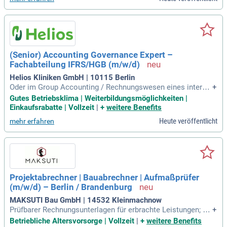
(Senior) Accounting Governance Expert –
Fachabteilung IFRS/HGB (m/w/d)
Helios Kliniken GmbH | 10115 Berlin
Oder im Group Accounting / Rechnungswesen eines interna
+
tionalen Konzerns; Fundierte Kenntnisse der Rechnungslegu
Gutes Betriebsklima | Weiterbildungsmöglichkeiten |
ng nach IFRS (HGB-Kenntnisse sind von Vorteil); Kenntnisse
Einkaufsrabatte | Vollzeit
|
+
weitere Benefits
in der Krankenhausrechnungslegung sowie in ERP-Impleme
Heute veröffentlicht
mehr erfahren
ntierungsprojekten sind von
Projektabrechner | Bauabrechner | Aufmaßprüfer
(m/w/d) – Berlin / Brandenburg
MAKSUTI Bau GmbH | 14532 Kleinmachnow
Prüfbarer Rechnungsunterlagen für erbrachte Leistungen; Er
+
kennen, Kalkulieren und Erfassen von Nachträgen; Erstellun
Betriebliche Altersvorsorge | Vollzeit
|
+
weitere Benefits