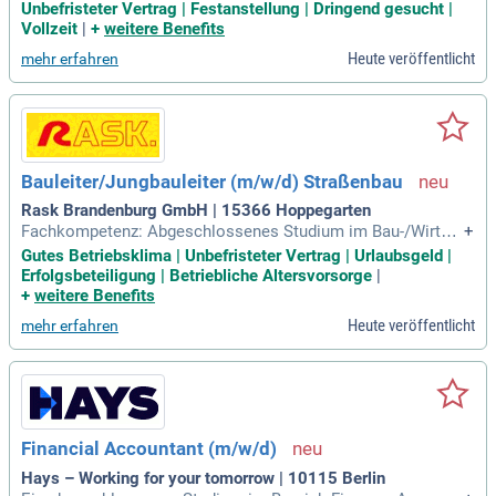
erung von Liquiditätsplanung und Zahlungsverkehr; Ansprec
Unbefristeter Vertrag | Festanstellung | Dringend gesucht |
hpartner (m⁠/⁠w⁠/⁠d) für Steuerberater, Wirtschaftsprüfer und Be
Vollzeit
|
+
weitere Benefits
triebsprüfungen; Kontrolle und Begleitung von Betriebskoste
Heute veröffentlicht
mehr erfahren
nabrechnungen sowie
Bauleiter/Jungbauleiter (m/w/d) Straßenbau
Rask Brandenburg GmbH | 15366 Hoppegarten
Fachkompetenz: Abgeschlossenes Studium im Bau-/Wirtsc
+
haftsingenieurwesen bzw. eine vergleichbare Qualifikation o
Gutes Betriebsklima | Unbefristeter Vertrag | Urlaubsgeld |
der Berufserfahrung im Bau- und Projektmanagement; Progr
Erfolgsbeteiligung | Betriebliche Altersvorsorge
|
ammkenner: Sichere MS-Office-Kenntnisse sowie Erfahrung
+
weitere Benefits
mit Abrechnungs- und Kalkulationsprogrammen
Heute veröffentlicht
mehr erfahren
Financial Accountant (m/w/d)
Hays – Working for your tomorrow | 10115 Berlin