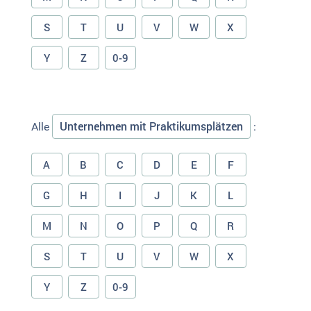
S
T
U
V
W
X
Y
Z
0-9
Unternehmen mit Praktikumsplätzen
Alle
:
A
B
C
D
E
F
G
H
I
J
K
L
M
N
O
P
Q
R
S
T
U
V
W
X
Y
Z
0-9