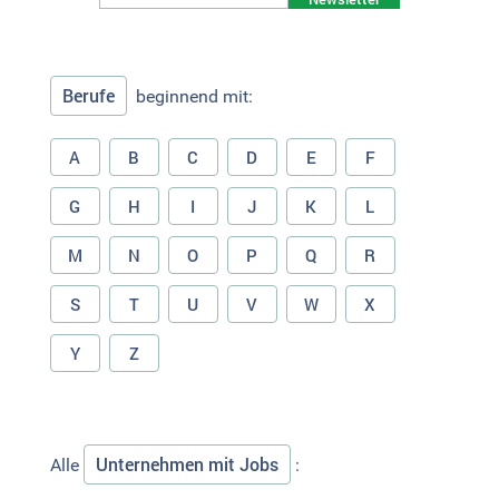
Berufe
beginnend mit:
A
B
C
D
E
F
G
H
I
J
K
L
M
N
O
P
Q
R
S
T
U
V
W
X
Y
Z
Unternehmen mit Jobs
Alle
: