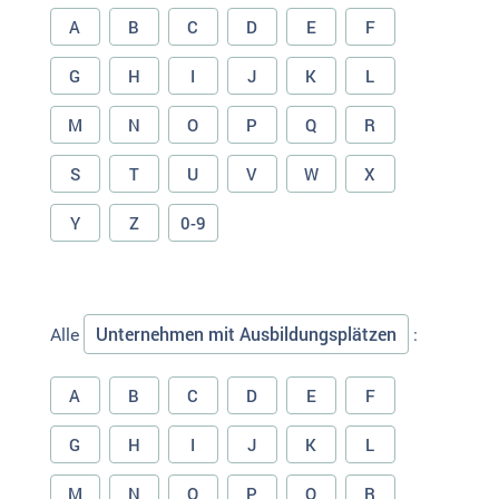
A
B
C
D
E
F
G
H
I
J
K
L
M
N
O
P
Q
R
S
T
U
V
W
X
Y
Z
0-9
Unternehmen mit Ausbildungsplätzen
Alle
:
A
B
C
D
E
F
G
H
I
J
K
L
M
N
O
P
Q
R