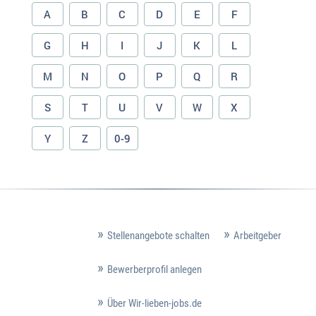
A
B
C
D
E
F
G
H
I
J
K
L
M
N
O
P
Q
R
S
T
U
V
W
X
Y
Z
0-9
Stellenangebote schalten
Arbeitgeber
Bewerberprofil anlegen
Über Wir-lieben-jobs.de