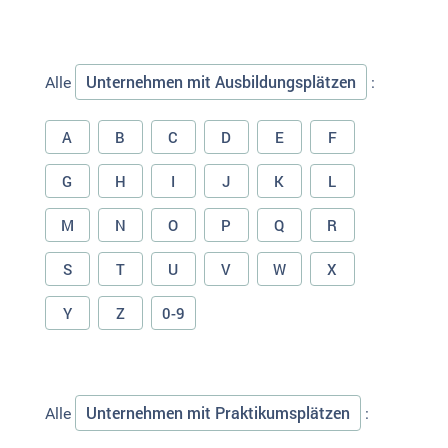
Unternehmen mit Ausbildungsplätzen
Alle
:
A
B
C
D
E
F
G
H
I
J
K
L
M
N
O
P
Q
R
S
T
U
V
W
X
Y
Z
0-9
Unternehmen mit Praktikumsplätzen
Alle
: