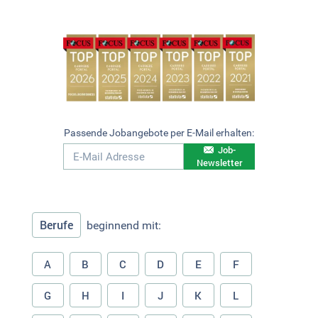
Passende Jobangebote per E-Mail erhalten:
Job-
Newsletter
Berufe
beginnend mit:
A
B
C
D
E
F
G
H
I
J
K
L