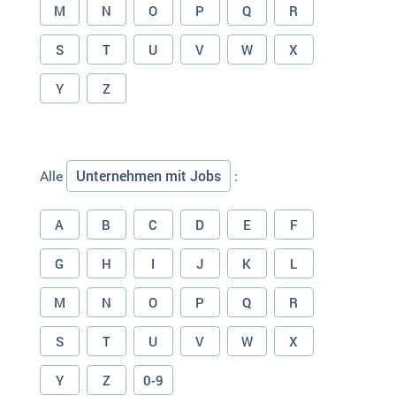
M
N
O
P
Q
R
S
T
U
V
W
X
Y
Z
Unternehmen mit Jobs
Alle
:
A
B
C
D
E
F
G
H
I
J
K
L
M
N
O
P
Q
R
S
T
U
V
W
X
Y
Z
0-9