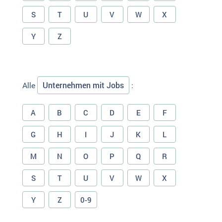
S
T
U
V
W
X
Y
Z
Unternehmen mit Jobs
Alle
:
A
B
C
D
E
F
G
H
I
J
K
L
M
N
O
P
Q
R
S
T
U
V
W
X
Y
Z
0-9