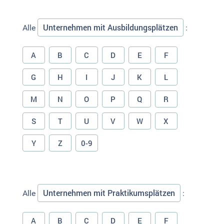
Unternehmen mit Ausbildungsplätzen
Alle
:
A
B
C
D
E
F
G
H
I
J
K
L
M
N
O
P
Q
R
S
T
U
V
W
X
Y
Z
0-9
Unternehmen mit Praktikumsplätzen
Alle
:
A
B
C
D
E
F