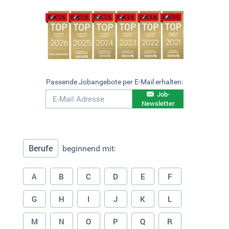
Passende Jobangebote per E-Mail erhalten:
Job-
Newsletter
Berufe
beginnend mit:
A
B
C
D
E
F
G
H
I
J
K
L
M
N
O
P
Q
R