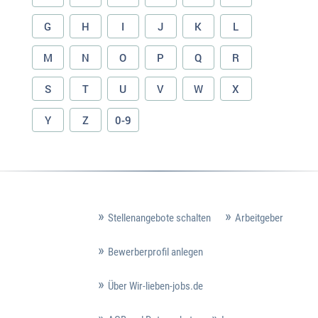
G
H
I
J
K
L
M
N
O
P
Q
R
S
T
U
V
W
X
Y
Z
0-9
Stellenangebote schalten
Arbeitgeber
Bewerberprofil anlegen
Über Wir-lieben-jobs.de