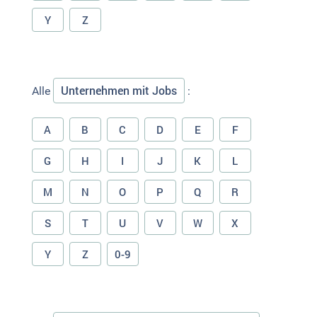
Y
Z
Unternehmen mit Jobs
Alle
:
A
B
C
D
E
F
G
H
I
J
K
L
M
N
O
P
Q
R
S
T
U
V
W
X
Y
Z
0-9