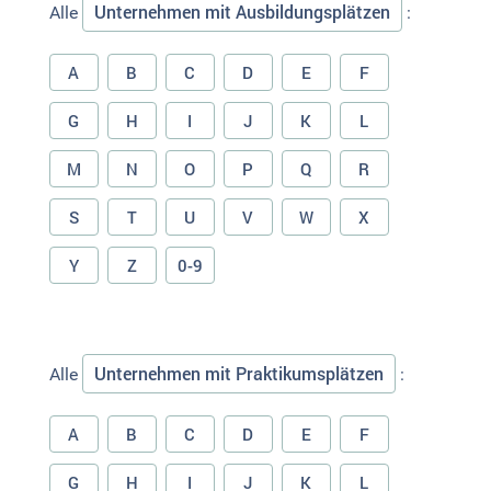
Unternehmen mit Ausbildungsplätzen
Alle
:
A
B
C
D
E
F
G
H
I
J
K
L
M
N
O
P
Q
R
S
T
U
V
W
X
Y
Z
0-9
Unternehmen mit Praktikumsplätzen
Alle
:
A
B
C
D
E
F
G
H
I
J
K
L