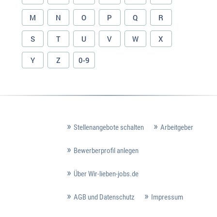
M
N
O
P
Q
R
S
T
U
V
W
X
Y
Z
0-9
Stellenangebote schalten
Arbeitgeber
Bewerberprofil anlegen
Über Wir-lieben-jobs.de
AGB und Datenschutz
Impressum