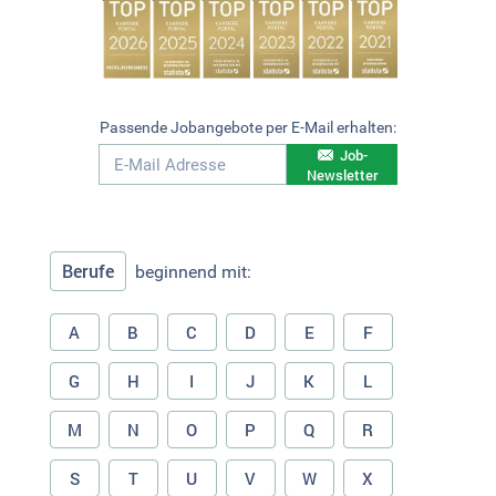
Passende Jobangebote per E-Mail erhalten:
Job-
Newsletter
Berufe
beginnend mit:
A
B
C
D
E
F
G
H
I
J
K
L
M
N
O
P
Q
R
S
T
U
V
W
X