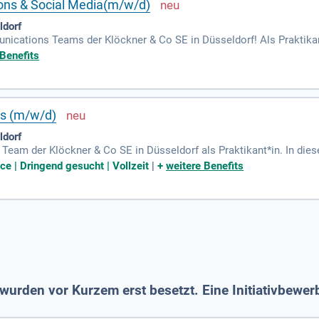
ons & Social Media(m/w/d)
ldorf
ications Teams der Klöckner & Co SE in Düsseldorf! Als Praktikant
hließlich Presse und Social Media. Hilf uns, den grünen Wandel der
 Benefits
 von Artikeln für unsere mehrsprachige Mitarbeiterzeitschrift un
rentwicklung unserer Konzern-Webseiten helfen und kreatives Foto- 
inem internationalen Umfeld zu erweitern und gestalten!
ns (m/w/d)
ldorf
 Team der Klöckner & Co SE in Düsseldorf als Praktikant*in. In dies
ldern. Wir sind ein SDAX®-gelisteter Konzern, der die Unternehmen
ce | Dringend gesucht | Vollzeit
|
+
weitere Benefits
ptimierung unserer Equity-Story und bring deine innovativen Ideen 
ie Chance, wertvolle Erfahrungen im Kapitalmarktumfeld zu sammeln 
wurden vor Kurzem erst besetzt. Eine Initiativbewe