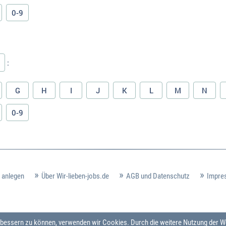
0-9
:
G
H
I
J
K
L
M
N
0-9
 anlegen
Über Wir-lieben-jobs.de
AGB und Datenschutz
Impre
verbessern zu können, verwenden wir Cookies. Durch die weitere Nutzung der