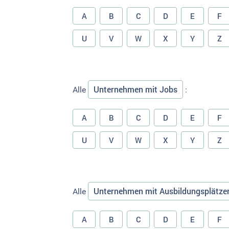
A
B
C
D
E
F
U
V
W
X
Y
Z
Unternehmen mit Jobs
Alle
:
A
B
C
D
E
F
U
V
W
X
Y
Z
Unternehmen mit Ausbildungsplätze
Alle
A
B
C
D
E
F