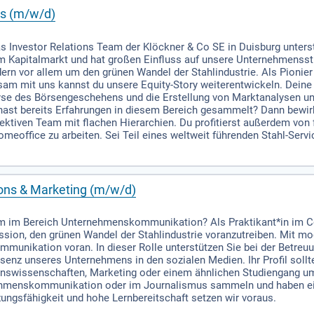
ns (m/w/d)
as Investor Relations Team der Klöckner & Co SE in Duisburg unter
apitalmarkt und hat großen Einfluss auf unsere Unternehmensstra
rn vor allem um den grünen Wandel der Stahlindustrie. Als Pionier
nsam mit uns kannst du unsere Equity-Story weiterentwickeln. Dein
yse des Börsengeschehens und die Erstellung von Marktanalysen un
ast bereits Erfahrungen in diesem Bereich gesammelt? Dann bewirb
fektiven Team mit flachen Hierarchien. Du profitierst außerdem von f
meoffice zu arbeiten. Sei Teil eines weltweit führenden Stahl-Serv
ons & Marketing (m/w/d)
um im Bereich Unternehmenskommunikation? Als Praktikant*in im 
ssion, den grünen Wandel der Stahlindustrie voranzutreiben. Mit mod
mmunikation voran. In dieser Rolle unterstützen Sie bei der Betreu
räsenz unseres Unternehmens in den sozialen Medien. Ihr Profil sollt
swissenschaften, Marketing oder einem ähnlichen Studiengang umf
nehmenskommunikation oder im Journalismus sammeln und haben eine
ungsfähigkeit und hohe Lernbereitschaft setzen wir voraus.