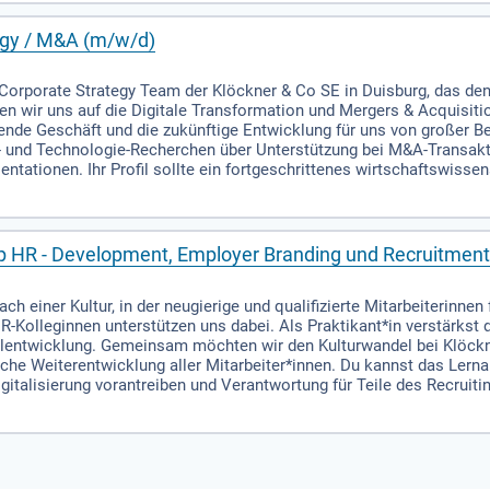
egy / M&A (m/w/d)
orporate Strategy Team der Klöckner & Co SE in Duisburg, das den
en wir uns auf die Digitale Transformation und Mergers & Acquisiti
nde Geschäft und die zukünftige Entwicklung für uns von großer Bed
- und Technologie-Recherchen über Unterstützung bei M&A-Transakti
ntationen. Ihr Profil sollte ein fortgeschrittenes wirtschaftswis
up HR - Development, Employer Branding und Recruitmen
h einer Kultur, in der neugierige und qualifizierte Mitarbeiterinne
R-Kolleginnen unterstützen uns dabei. Als Praktikant*in verstärks
alentwicklung. Gemeinsam möchten wir den Kulturwandel bei Klöckn
iche Weiterentwicklung aller Mitarbeiter*innen. Du kannst das Lerna
igitalisierung vorantreiben und Verantwortung für Teile des Recrui