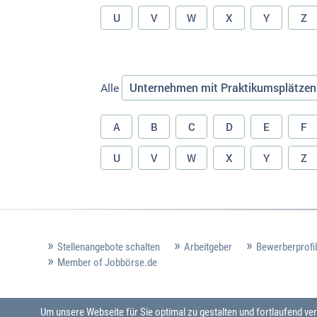
U
V
W
X
Y
Z
Unternehmen mit Praktikumsplätzen
Alle
A
B
C
D
E
F
U
V
W
X
Y
Z
Stellenangebote schalten
Arbeitgeber
Bewerberprofil
Member of Jobbörse.de
Um unsere Webseite für Sie optimal zu gestalten und fortlaufend 