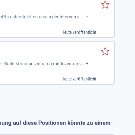
*in unterstützt du uns in der internen sow
+
 Stahlindustrie aktiv mitzugestalten. Deine
d die Recherche von Themen für Social Med
Heute veröffentlicht
sowie Videomaterial erstellen. Nutze dies
er Rolle kommunizierst du mit Investoren,
+
sstrategie und Marktentwicklung aktiv gest
ein. Gemeinsam gestalten wir den grünen Wa
Heute veröffentlicht
und deine Karriere zu starten.
rbung auf diese Positionen könnte zu einem