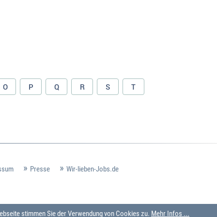
O
P
Q
R
S
T
ssum
Presse
Wir-lieben-Jobs.de
 Webseite stimmen Sie der Verwendung von Cookies zu.
Mehr Infos ...