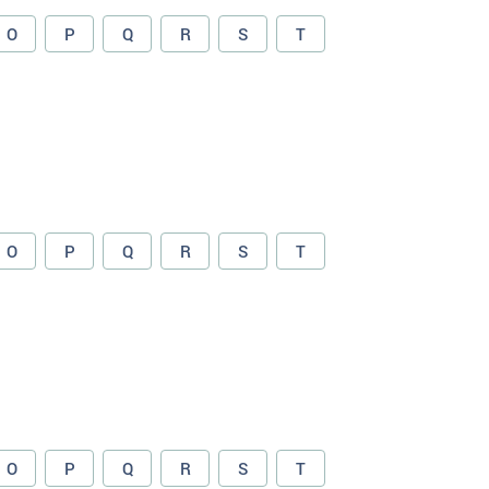
O
P
Q
R
S
T
O
P
Q
R
S
T
O
P
Q
R
S
T