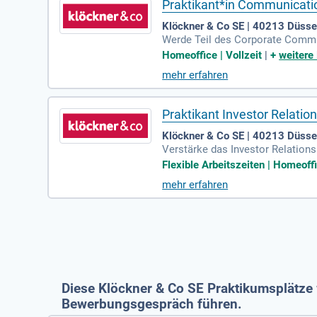
Praktikant*in Communicati
Klöckner & Co SE | 40213 Düsse
Werde Teil des Corporate Commun
ie externen Kommunikation, einsc
Homeoffice | Vollzeit
|
+
weitere
Aufgaben umfassen das Verfassen
mehr erfahren
ia. Zudem wirst du bei der Weite
e Chance, deine Fähigkeiten in e
Praktikant Investor Relatio
Klöckner & Co SE | 40213 Düsse
Verstärke das Investor Relations
Analysten und wichtigen Stakeho
Flexible Arbeitszeiten | Homeoffi
altet. Unterstütze uns bei der O
mehr erfahren
ndel der Stahlindustrie. Nutze d
Diese Klöckner & Co SE Praktikumsplätze 
Bewerbungsgespräch führen.