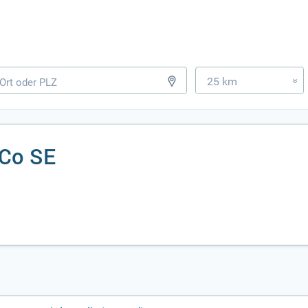
25 km
»
 Co SE