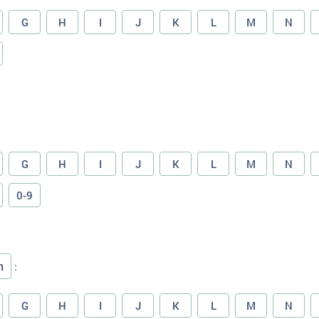
G
H
I
J
K
L
M
N
G
H
I
J
K
L
M
N
0-9
n
:
G
H
I
J
K
L
M
N