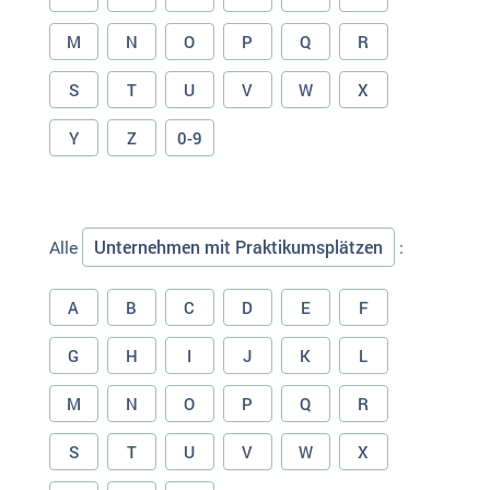
M
N
O
P
Q
R
S
T
U
V
W
X
Y
Z
0-9
Unternehmen mit Praktikumsplätzen
Alle
:
A
B
C
D
E
F
G
H
I
J
K
L
M
N
O
P
Q
R
S
T
U
V
W
X