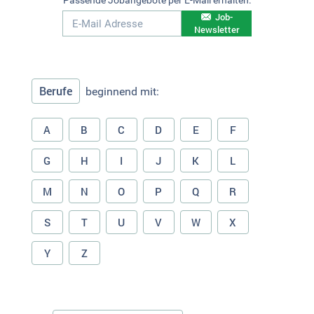
Job-
Newsletter
Berufe
beginnend mit:
A
B
C
D
E
F
G
H
I
J
K
L
M
N
O
P
Q
R
S
T
U
V
W
X
Y
Z