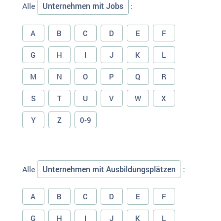
Unternehmen mit Jobs
Alle
:
A
B
C
D
E
F
G
H
I
J
K
L
M
N
O
P
Q
R
S
T
U
V
W
X
Y
Z
0-9
Unternehmen mit Ausbildungsplätzen
Alle
:
A
B
C
D
E
F
G
H
I
J
K
L