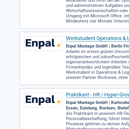
Mitarbeiter und hilfst bei der O
und administrativen Aufgaben un
Wirtschaftswissenschaften oder
Umgang mit Microsoft Office. In
Mindestens vier Monate Unterstüt
Werkstudent Operations & L
Enpal Montage GmbH | Berlin Fri
Arbeite im ersten grünen Unicorn
erfolgreichen und zukunftsorien
eigenverantwortlichem Arbeiten 
Firmenhandys und legendäre Team
Werkstudent in Operations & Logi
unseren Partner Workwise, ohne 
Praktikant - HR / Hyper-Gr
Enpal Montage GmbH | Karlsruhe,
Essen, Duisburg, Bochum, Bielef
Als Praktikant in unserem HR-Te
Personalbeschaffung, führst Int
Prozesse gehören zu deinen Aufg