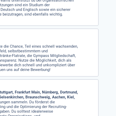
 Teams unterstützt du bei organisatorischen
tzungen sind ein Studium der
Deutsch und Englisch sowie ein sicherer
eizutragen, sind ebenfalls wichtig.
ze die Chance, Teil eines schnell wachsenden,
mfeld, selbstbestimmtem und
ränke-Flatrate, die Gympass Mitgliedschaft,
sparenz. Nutze die Möglichkeit, dich als
Bewerbe dich schnell und unkompliziert über
euen uns auf deine Bewerbung!
ttgart, Frankfurt Main, Nürnberg, Dortmund,
Gelsenkirchen, Braunschweig, Aachen, Kiel,
rungen sammeln. Du förderst die
ng und die Optimierung der Recruiting-
aben. Du solltest idealerweise