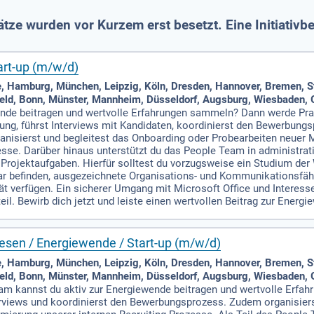
ze wurden vor Kurzem erst besetzt. Eine Initiativb
art-up (m/w/d)
 Hamburg, München, Leipzig, Köln, Dresden, Hannover, Bremen, Stu
eld, Bonn, Münster, Mannheim, Düsseldorf, Augsburg, Wiesbaden, 
ende beitragen und wertvolle Erfahrungen sammeln? Dann werde Pra
fung, führst Interviews mit Kandidaten, koordinierst den Bewerbung
nisierst und begleitest das Onboarding oder Probearbeiten neuer M
esse. Darüber hinaus unterstützt du das People Team in administra
 Projektaufgaben. Hierfür solltest du vorzugsweise ein Studium de
ar befinden, ausgezeichnete Organisations- und Kommunikationsfähi
tät verfügen. Ein sicherer Umgang mit Microsoft Office und Inter
eil. Bewirb dich jetzt und leiste einen wertvollen Beitrag zur Energi
wesen / Energiewende / Start-up (m/w/d)
 Hamburg, München, Leipzig, Köln, Dresden, Hannover, Bremen, Stu
eld, Bonn, Münster, Mannheim, Düsseldorf, Augsburg, Wiesbaden, 
am kannst du aktiv zur Energiewende beitragen und wertvolle Erfah
erviews und koordinierst den Bewerbungsprozess. Zudem organisiers