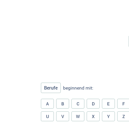
Berufe
beginnend mit:
A
B
C
D
E
F
U
V
W
X
Y
Z