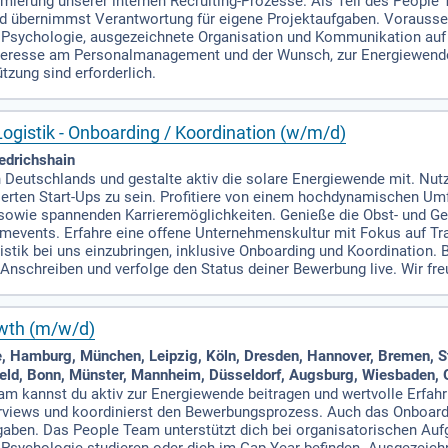
ptimierung unserer internen Recruiting-Prozesse. Als Teil des People
d übernimmst Verantwortung für eigene Projektaufgaben. Vorausse
 Psychologie, ausgezeichnete Organisation und Kommunikation auf 
teresse am Personalmanagement und der Wunsch, zur Energiewende b
zung sind erforderlich.
ogistik - Onboarding / Koordination (w/m/d)
edrichshain
 Deutschlands und gestalte aktiv die solare Energiewende mit. Nut
tierten Start-Ups zu sein. Profitiere von einem hochdynamischen U
sowie spannenden Karrieremöglichkeiten. Genieße die Obst- und Get
events. Erfahre eine offene Unternehmenskultur mit Fokus auf Tran
stik bei uns einzubringen, inklusive Onboarding und Koordination. 
Anschreiben und verfolge den Status deiner Bewerbung live. Wir fr
owth (m/w/d)
 Hamburg, München, Leipzig, Köln, Dresden, Hannover, Bremen, Stu
eld, Bonn, Münster, Mannheim, Düsseldorf, Augsburg, Wiesbaden, 
am kannst du aktiv zur Energiewende beitragen und wertvolle Erfah
erviews und koordinierst den Bewerbungsprozess. Auch das Onboardi
aben. Das People Team unterstützt dich bei organisatorischen Aufg