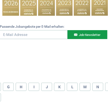
Passende Jobangebote per E-Mail erhalten:
Job-Newsletter
G
H
I
J
K
L
M
N