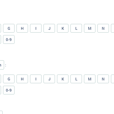
G
H
I
J
K
L
M
N
0-9
n
:
G
H
I
J
K
L
M
N
0-9