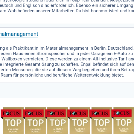
Psychologie studieren oder dich im Gap Year befinden. Ausgezeich
utsch und Englisch sind erforderlich. Ebenso ein sicherer Umgang 
 Wohlbefinden unserer Mitarbeiter. Du bist hochmotiviert und ka
erialmanagement
lung als Praktikant:in im Materialmanagement in Berlin, Deutschland
 jedem Haus einen Stromspeicher und in jeder Garage ein E-Auto zu 
 Wallboxen vermieten. Diese werden zu einem All-inclusive-Tarif a
e integrierte Gesamtlösung zu schaffen. Enpal befindet sich auf 
ierten Menschen, die sie auf diesem Weg begleiten und ihren Beitrag
Raum für persönliche und berufliche Weiterentwicklung bietet.