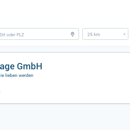
25 km
»
ntage GmbH
ie lieben werden
H