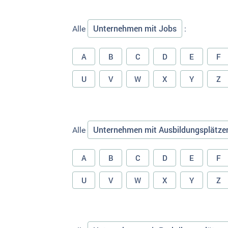
Unternehmen mit Jobs
Alle
:
A
B
C
D
E
F
U
V
W
X
Y
Z
Unternehmen mit Ausbildungsplätze
Alle
A
B
C
D
E
F
U
V
W
X
Y
Z