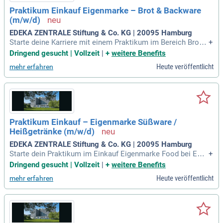
Praktikum Einkauf Eigenmarke – Brot & Backware
(m/w/d)
EDEKA ZENTRALE Stiftung & Co. KG | 20095 Hamburg
Starte deine Karriere mit einem Praktikum im Bereich Brot &
+
Backware bei der EDEKA ZENTRALE in Hamburg! Ab sofort
Dringend gesucht | Vollzeit
|
+
weitere Benefits
oder ab September 2026 hast du die Möglichkeit, für 5-6 Mo
Heute veröffentlicht
mehr erfahren
nate ein praxisorientiertes Praktikum zu absolvieren. Werde
Teil eines der führenden Lebensmittelhändler Deutschlands
und gestalte nationale Sortimentsvorschläge aktiv mit. Du f
ührst umfassende Sortiments- und Wettbewerbsanalysen du
rch und wertest wichtige Marktforschungsdaten aus. Dabei
analysierst du das Shopper-Verhalten und identifizierst aktu
Praktikum Einkauf – Eigenmarke Süßware /
elle Trends. Nutze die Chance, Produktqualitäten in Zusam
Heißgetränke (m/w/d)
menarbeit mit der Qualitätssicherung zu überprüfen und wer
tvolle Erfahrungen zu sammeln!
EDEKA ZENTRALE Stiftung & Co. KG | 20095 Hamburg
Starte dein Praktikum im Einkauf Eigenmarke Food bei EDE
+
KA ZENTRALE in Hamburg! Wir bieten dir die Möglichkeit, f
Dringend gesucht | Vollzeit
|
+
weitere Benefits
ür sechs Monate wertvolle Erfahrungen in der Welt der Süß
Heute veröffentlicht
mehr erfahren
waren und Heißgetränke zu sammeln. Du wirst aktiv an Sort
iments- und Marktanalysen arbeiten und Wettbewerbsbeoba
chtungen durchführen. Zudem unterstützt du die Erstellung v
on Ausschreibungsunterlagen und Angebotsvergleichen. Nu
tze die Chance, an spannenden Neuartikel-Verkostungen teil