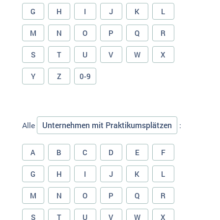
G
H
I
J
K
L
M
N
O
P
Q
R
S
T
U
V
W
X
Y
Z
0-9
Unternehmen mit Praktikumsplätzen
Alle
:
A
B
C
D
E
F
G
H
I
J
K
L
M
N
O
P
Q
R
S
T
U
V
W
X