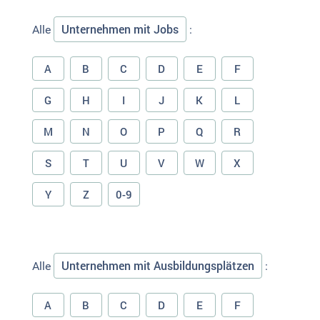
Unternehmen mit Jobs
Alle
:
A
B
C
D
E
F
G
H
I
J
K
L
M
N
O
P
Q
R
S
T
U
V
W
X
Y
Z
0-9
Unternehmen mit Ausbildungsplätzen
Alle
:
A
B
C
D
E
F