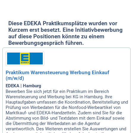
teilungsübergreifenden Meetings teil und arbeite mit den Ma
rketing-Profis zusammen. Werde Teil eines der größten Leb
ensmittelhändler Deutschlands und gestalte die Zukunft der
Food-Branche mit!
Diese EDEKA Praktikumsplätze wurden vor
Kurzem erst besetzt. Eine Initiativbewerbung
auf diese Positionen könnte zu einem
Bewerbungsgespräch führen.
Praktikum Warensteuerung Werbung Einkauf
(m/w/d)
EDEKA | Hamburg
Bewerben Sie sich jetzt für ein Praktikum im Bereich
Warensteuerung und Werbung bei KG in Hamburg. Ihre
Hauptaufgaben umfassen die Koordination, Bereitstellung und
Prüfung von Werbedaten für die Nonfood-Werbeartikel von
Marktkauf- und EDEKA-Handzetteln. Zudem sind Sie für die
Abstimmung von Bild- und Textdaten mit dem Einkauf sowie
die Übermittlung der Werbedaten an die Agentur
verantwortlich. Des Weiteren erstellen Sie Auswertungen und