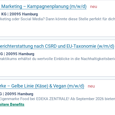
nd Marketing – Kampagnenplanung (m/w/d)
. KG | 20095 Hamburg
keting oder Social Media? Dann könnte diese Stelle perfekt für dich
am Handel. Du solltest sicher im Umgang mit MS Office, insbesonde
e Auffassungsgabe zeichnen dich aus? Bewirb dich und lerne Neues 
äßigem Feedback fördert!
berichterstattung nach CSRD und EU-Taxonomie (w/m/d)
KG | 20095 Hamburg
ktikums erhältst du wertvolle Einblicke in die Nachhaltigkeitsber
ung der regulatorischen Anforderungen wie CSRD und EU-Taxonomie mi
ystemen bei. In der Erstellung des Nachhaltigkeitsberichts der ED
en, Präsentationen und unterstützt die Kommunikation mit interne
tssoftware, um die Qualität der Dokumentation zu steigern.
rke – Gelbe Linie (Käse) & Vegan (m/w/d)
KG | 20095 Hamburg
uf Eigenmarke Food bei EDEKA ZENTRALE! Ab September 2026 bieten
 auf hochwertige Molkereiprodukte und Käse spezialisiert. Werde 
itere Benefits
alysen sowie Wettbewerbsbeobachtungen. Du kannst aktiv an der E
est du eng mit dem Marketing zusammen, um Werbekampagnen und Akt