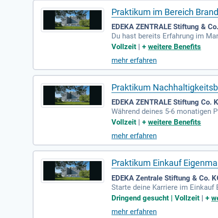
Praktikum im Bereich Bra
EDEKA ZENTRALE Stiftung & Co
Du hast bereits Erfahrung im Mar
m leidenschaftlichen Interesse 
Vollzeit
|
+
weitere Benefits
Eigeninitiative und eine schnell
mehr erfahren
wertschätzt und dich mit regelm
Praktikum Nachhaltigkeits
EDEKA ZENTRALE Stiftung Co. 
Während deines 5-6 monatigen Pra
u arbeitest aktiv an der Umsetz
Vollzeit
|
+
weitere Benefits
erbesserung von Prozessen und S
mehr erfahren
es Teams. Du entwickelst Vorlag
fragen und optimierst die Berich
Praktikum Einkauf Eigenma
EDEKA Zentrale Stiftung & Co. 
Starte deine Karriere im Einka
m Standort in Hamburg, das sich
Dringend gesucht | Vollzeit
|
+
we
tze bei Sortiments- und Marktan
mehr erfahren
e mitwirken. Zusätzlich arbeit