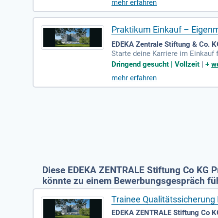
mehr erfahren
gen sammeln. Zudem unterstützt
ngs teil und arbeite mit den Ma
unft der Food-Branche mit!
Praktikum Einkauf – Eigen
EDEKA Zentrale Stiftung & Co. 
Starte deine Karriere im Einkau
Hamburg, spezialisiert auf hoch
Dringend gesucht | Vollzeit
|
+
we
obachtungen, während du aktiv 
mehr erfahren
nd Aktionen. Bei Neuartikel-Ver
ändler Deutschlands und erweite
Diese EDEKA ZENTRALE Stiftung Co KG Pra
könnte zu einem Bewerbungsgespräch fü
Trainee Qualitätssicherun
EDEKA ZENTRALE Stiftung Co K