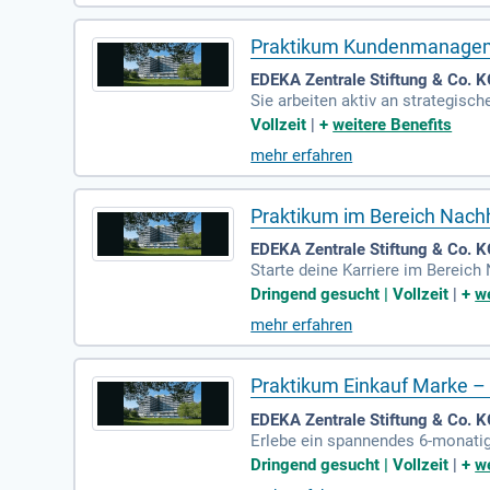
an Neuartikel-Verkostungen tei
Praktikum Kundenmanage
EDEKA Zentrale Stiftung & Co. 
Sie arbeiten aktiv an strategis
Aufgabe umfasst die Erstellung 
Vollzeit
|
+
weitere Benefits
bringen. Sie sind Student oder 
mehr erfahren
rvice erhalten. Mit Freude analy
erlässige Arbeitsweise sowie aus
r Form runden Ihr Profil ab, unte
Praktikum im Bereich Nach
EDEKA Zentrale Stiftung & Co. 
Starte deine Karriere im Bereich
r Anfang August 2026 kannst du 
Dringend gesucht | Vollzeit
|
+
we
ensorgfaltspflichtengesetzes im
mehr erfahren
ngagiere dich in Brancheninitia
nschließlich Präsentations- und
Praktikum Einkauf Marke – 
EDEKA Zentrale Stiftung & Co. 
Erlebe ein spannendes 6-monati
die Welt der Lebensmittel und er
Dringend gesucht | Vollzeit
|
+
we
Du wirst aktiv beim Aufbau des