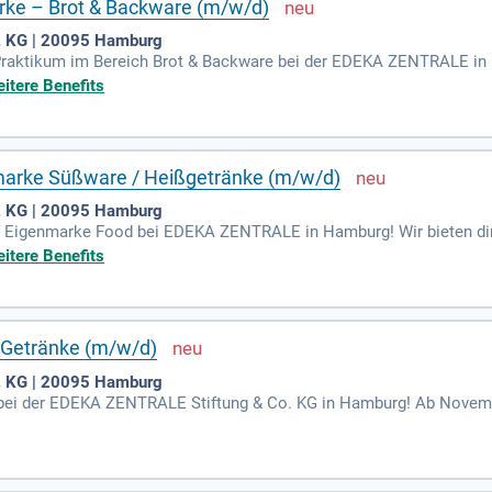
rke – Brot & Backware (m/w/d)
. KG | 20095 Hamburg
m Praktikum im Bereich Brot & Backware bei der EDEKA ZENTRALE in
5-6 Monate ein praxisorientiertes Praktikum zu absolvieren. Werde T
itere Benefits
nale Sortimentsvorschläge aktiv mit. Du führst umfassende Sortim
daten aus. Dabei analysierst du das Shopper-Verhalten und identifi
beit mit der Qualitätssicherung zu überprüfen und wertvolle Erfa
marke Süßware / Heißgetränke (m/w/d)
. KG | 20095 Hamburg
f Eigenmarke Food bei EDEKA ZENTRALE in Hamburg! Wir bieten dir
 Süßwaren und Heißgetränke zu sammeln. Du wirst aktiv an Sortimen
itere Benefits
 Zudem unterstützt du die Erstellung von Ausschreibungsunterlag
Verkostungen teilzunehmen und administrativ unsere Artikel- und L
er führenden Lebensmittelhändler in Deutschland!
 Getränke (m/w/d)
. KG | 20095 Hamburg
f bei der EDEKA ZENTRALE Stiftung & Co. KG in Hamburg! Ab Novemb
ke an. Während der sechsmonatigen Praktikumszeit lernst du die Z
rtung bei Verhandlungen. Zudem unterstützt du unser Team bei 
e nationale Werbeplanung und das Category Management von Markenart
ändler in Deutschland!