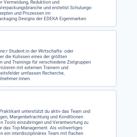
er Vermeidung, Reduktion und
Verpackungsbranche und erstellst Schulungs-
nzepten und Prozessen im
 Packaging Designs der EDEKA Eigenmarken.
e:r Student:in der Wirtschafts- oder
r die Kulissen eines der größten
n und Trainings für verschiedene Zielgruppen
izieren mit externen Trainern und
keitsfelder umfassen Recherche,
ilnehmer:innen.
raktikant unterstützt du aktiv das Team und
ngen, Margenbetrachtung und Konditionen
von Tools einzubringen und Verantwortung zu
für das Top-Management. Als vollwertiges
 ein interdisziplinäres Team mit flachen