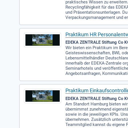
praktisches Wissen zu erweiter
Recyclingfähigkeit für das EDE
und Präsentationsunterlagen. Du
Verpackungsmanagement und erhä
Praktikum HR Personalentw
EDEKA ZENTRALE Stiftung Co K
Wir bieten ein Praktikum im Bere
Geisteswissenschaften, BWL oder
Lebensmittelhändler Deutschland
innerhalb der EDEKA-Zentrale org
Seminarhotels und veröffentlich
Angebotsanfragen, Kommunikation
Praktikum Einkaufscontroll
EDEKA ZENTRALE Stiftung Co KG 
Am Standort Hamburg bieten wir 
übernimmst zunehmend eigenständ
sowie in die jeweiligen KPIs. Un
übernehmen. Zusätzlich unterstü
Teammitglied kannst du eigene P