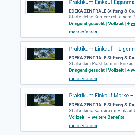
Praktikum Einkauf Eigenma
EDEKA ZENTRALE Stiftung & Co
Starte deine Karriere mit eine
26 hast du die Möglichkeit, für 
Dringend gesucht | Vollzeit
|
+
we
Deutschlands und gestalte natio
mehr erfahren
wertest wichtige Marktforschungs
Produktqualitäten in Zusammenar
Praktikum Einkauf – Eigen
EDEKA ZENTRALE Stiftung & Co
Starte dein Praktikum im Einkau
lle Erfahrungen in der Welt der
Dringend gesucht | Vollzeit
|
+
we
werbsbeobachtungen durchführen.
mehr erfahren
ance, an spannenden Neuartikel-
ich jetzt und werde Teil eines d
Praktikum Einkauf Marke –
EDEKA ZENTRALE Stiftung & Co
Starte deine Karriere im Einkau
kum im Bereich Food und Geträn
Vollzeit
|
+
weitere Benefits
kennen und übernimmst Verantwo
mehr erfahren
gen. Du erhältst Einblicke in di
nes der führenden Lebensmittelh