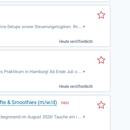
ice-Setups sowie Steuerungslogiken. Ihre
+
 wobei Sie eigene Verbesserungsideen ein
erten Einblick in professionellen Kundense
Heute veröffentlicht
n diese kritisch. Ihre sorgfältige und zuv
 klarer, sachlicher und lösungsorientierte
des Praktikum in Hamburg! Ab Ende Juli ode
+
u unterstützt die Umsetzung des Lieferkett
alstandards in unserer Lieferkette mit. E
Heute veröffentlicht
aktische Erfahrungen im Tagesgeschäft, ei
Säfte & Smoothies (m/w/d)
beginnend im August 2026! Tauche ein in
+
ven sowie gekühlten Säften und Smoothies.
 Marktanalysen und Wettbewerbsbeobachtun