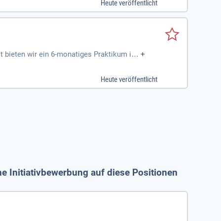
Heute veröffentlicht
. Nimm an abteilungsübergreifenden Meeti
händler Deutschlands und gestalte die Zuk
 bieten wir ein 6-monatiges Praktikum in
+
Team bei Marktanalysen und Wettbewerbsbe
ng planst du spannende Werbekampagnen u
Heute veröffentlicht
de Teil eines der führenden Lebensmittelh
ionen!
 Initiativbewerbung auf diese Positionen