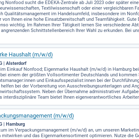
ung Nonfood sucht die EDEKA-Zentrale ab Juli 2023 oder später ei
ieurwissenschaften, Textilwissenschaft oder einer vergleichbaren F
ich Qualitätsmanagement im Handelsumfeld, insbesondere im Non
 von Ihnen eine hohe Einsatzbereitschaft und Teamfähigkeit. Gute
enso wichtig. Im Rahmen Ihrer Tätigkeit lernen Sie verschiedene 
 angrenzenden Schnittstellenbereich Ihrer Wahl zu erkunden. Bei un
rke Haushalt (m/w/d)
| Alsterdorf
m im Einkauf Nonfood; Eigenmarke Haushalt (m/w/d) in Hamburg bei
e bei einem der größten Vollsortimenter Deutschlands und kommen S
ntsmanager:innen und Einkaufsspezialist:innen bei der Durchführu
elfen bei der Vorbereitung von Ausschreibungsunterlagen und Ange
wirtschaftssystem. Neben der Übernahme administrativer Aufgaben
 interdisziplinäre Team bietet Ihnen eigenverantwortliches Arbeite
rpackungsmanagement (m/w/d)
G | Hamburg
tikum im Verpackungsmanagement (m/w/d) an, um unseren Marketing
en mitwirken und das Eigenmarkensortiment optimieren. Nutze die Ge