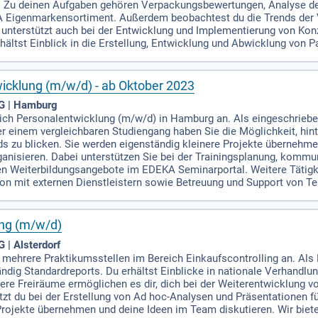
n. Zu deinen Aufgaben gehören Verpackungsbewertungen, Analyse d
KA Eigenmarkensortiment. Außerdem beobachtest du die Trends der 
 unterstützt auch bei der Entwicklung und Implementierung von Ko
ltst Einblick in die Erstellung, Entwicklung und Abwicklung von
icklung (m/w/d) - ab Oktober 2023
G | Hamburg
ich Personalentwicklung (m/w/d) in Hamburg an. Als eingeschrieben
 einem vergleichbaren Studiengang haben Sie die Möglichkeit, hinte
s zu blicken. Sie werden eigenständig kleinere Projekte übernehme
anisieren. Dabei unterstützen Sie bei der Trainingsplanung, kommun
en Weiterbildungsangebote im EDEKA Seminarportal. Weitere Tätig
 mit externen Dienstleistern sowie Betreuung und Support von Te
ing (m/w/d)
| Alsterdorf
mehrere Praktikumsstellen im Bereich Einkaufscontrolling an. Als P
ig Standardreports. Du erhältst Einblicke in nationale Verhandlu
sere Freiräume ermöglichen es dir, dich bei der Weiterentwicklung 
tzt du bei der Erstellung von Ad hoc-Analysen und Präsentationen 
rojekte übernehmen und deine Ideen im Team diskutieren. Wir bieten