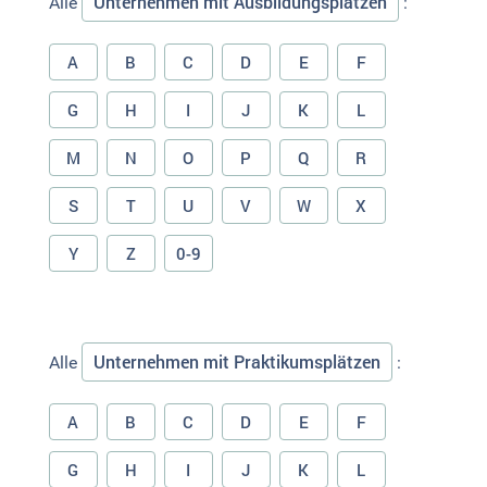
Unternehmen mit Ausbildungsplätzen
Alle
:
A
B
C
D
E
F
G
H
I
J
K
L
M
N
O
P
Q
R
S
T
U
V
W
X
Y
Z
0-9
Unternehmen mit Praktikumsplätzen
Alle
:
A
B
C
D
E
F
G
H
I
J
K
L