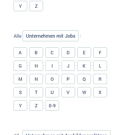
Y
Z
Unternehmen mit Jobs
Alle
:
A
B
C
D
E
F
G
H
I
J
K
L
M
N
O
P
Q
R
S
T
U
V
W
X
Y
Z
0-9