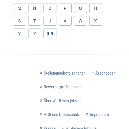
M
N
O
P
Q
R
S
T
U
V
W
X
Y
Z
0-9
Stellenangebote schalten
Arbeitgeber
Bewerberprofil anlegen
Über Wir-lieben-jobs.de
AGB und Datenschutz
Impressum
Presse
Wir-lieben-Jobs.de