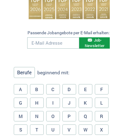
Passende Jobangebote per E-Mail erhalten:
Job-
Newsletter
Berufe
beginnend mit:
A
B
C
D
E
F
G
H
I
J
K
L
M
N
O
P
Q
R
S
T
U
V
W
X