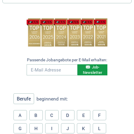
Passende Jobangebote per E-Mail erhalten:
Job-
Newsletter
Berufe
beginnend mit:
A
B
C
D
E
F
G
H
I
J
K
L