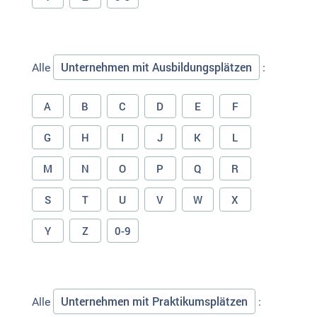
Unternehmen mit Ausbildungsplätzen
Alle
:
A
B
C
D
E
F
G
H
I
J
K
L
M
N
O
P
Q
R
S
T
U
V
W
X
Y
Z
0-9
Unternehmen mit Praktikumsplätzen
Alle
: