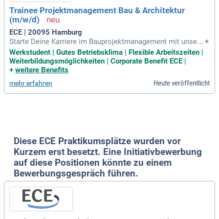
Trainee Projektmanagement Bau & Architektur
(m/w/d)
ECE | 20095 Hamburg
Starte Deine Karriere im Bauprojektmanagement mit unsere
+
m 12-monatigen Traineeprogramm! Hier lernst Du alle wicht
Werkstudent | Gutes Betriebsklima | Flexible Arbeitszeiten |
igen Aspekte von der Planung bis zur Realisierung kennen, f
Weiterbildungsmöglichkeiten | Corporate Benefit ECE
|
okussiert auf spannende Bauprojekte im Shoppingbereich.
+
weitere Benefits
Nutze die Chance, wertvolle Kontakte in allen Unternehmen
Heute veröffentlicht
mehr erfahren
sbereichen der ECE Marketplaces zu knüpfen. Durch individ
uelle Projekteinsätze übernimmst Du Verantwortung und fü
hrst Projekte eigenständig als Projektleiter. Deine persönlic
he Entwicklung fördern wir durch fachübergreifende Schulun
gen und kontinuierliche Unterstützung durch Paten und Men
toren. Werde Teil unseres Teams und gestalte die Zukunft d
es Bauens aktiv mit!
Diese ECE Praktikumsplätze wurden vor
Kurzem erst besetzt. Eine Initiativbewerbung
auf diese Positionen könnte zu einem
Bewerbungsgespräch führen.