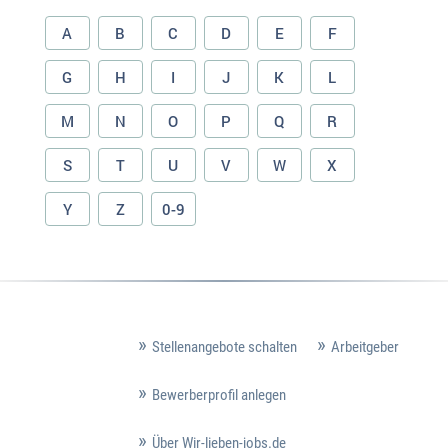
A
B
C
D
E
F
G
H
I
J
K
L
M
N
O
P
Q
R
S
T
U
V
W
X
Y
Z
0-9
Stellenangebote schalten
Arbeitgeber
Bewerberprofil anlegen
Über Wir-lieben-jobs.de