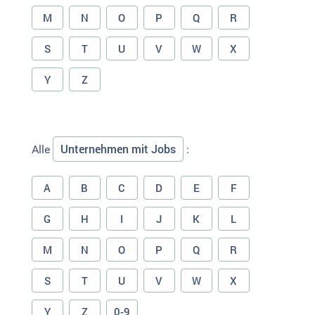
M
N
O
P
Q
R
S
T
U
V
W
X
Y
Z
Unternehmen mit Jobs
Alle
:
A
B
C
D
E
F
G
H
I
J
K
L
M
N
O
P
Q
R
S
T
U
V
W
X
Y
Z
0-9