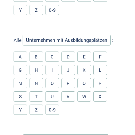
Y
Z
0-9
Unternehmen mit Ausbildungsplätzen
Alle
:
A
B
C
D
E
F
G
H
I
J
K
L
M
N
O
P
Q
R
S
T
U
V
W
X
Y
Z
0-9