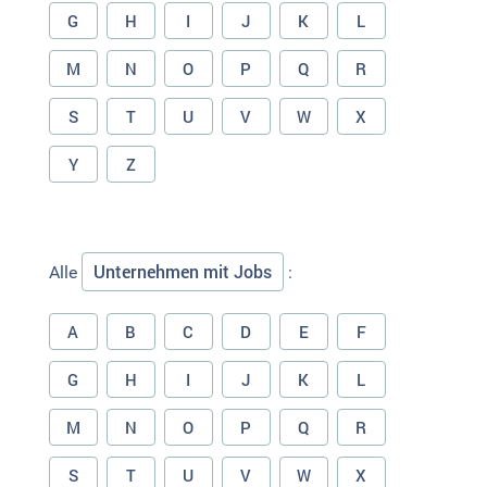
G
H
I
J
K
L
M
N
O
P
Q
R
S
T
U
V
W
X
Y
Z
Unternehmen mit Jobs
Alle
:
A
B
C
D
E
F
G
H
I
J
K
L
M
N
O
P
Q
R
S
T
U
V
W
X