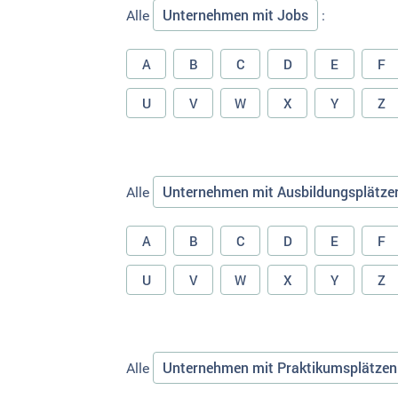
Unternehmen mit Jobs
Alle
:
A
B
C
D
E
F
U
V
W
X
Y
Z
Unternehmen mit Ausbildungsplätze
Alle
A
B
C
D
E
F
U
V
W
X
Y
Z
Unternehmen mit Praktikumsplätzen
Alle