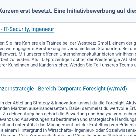
urzem erst besetzt. Eine Initiativbewerbung auf di
- IT-Security, Ingenieur
ten Sie Ihre Karriere als Trainee bei der Westnetz GmbH, einem der 
 wir engagierte Verstärkung an verschiedenen Standorten. Bei uns
enwert. Mit unserer offenen Unternehmenskultur bieten wir Ihnen di
rbeit zu leisten. Als 100-prozentige Tochter der Westenergie AG ste
erer Kundinnen und Kunden sicher. Werden Sie Teil unseres Teams un
zernstrategie - Bereich Corporate Foresight (w/m/d)
in der Abteilung Strategy & Innovation kannst du die Foresight Akti
rnden Märkten auseinandersetzen. Dabei sammelst du wertvolle Erfa
it. Zu deinen Aufgaben gehört die Bewertung und Analyse von tech
elevanz und Auswirkungen zu bestimmen und strategische Handlung
 mit und unterstützt das Management bei der Erstellung von Präsen
 einem Hintergrund in Wirtschafts-, Ingenieur- oder Sozialwissensc
len Themen. Gute Kommunikations- und Visualisierungsfähigkeiten so