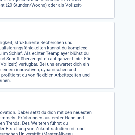
nt (20 Stunden/Woche) oder als Vollzeit-
igkeit, strukturierte Recherchen und
ualisierungsfähigkeiten kannst du komplexe
u im Schlaf. Als echter Teamplayer blühst du
d Schrift überzeugst du auf ganzer Linie. Für
ollzeit) verfügbar. Bei uns erwartet dich ein
 in einem innovativen, dynamischen und
rofitierst du von flexiblen Arbeitszeiten und
einen.
novation. Dabei setzt du dich mit den neuesten
sammelst Erfahrungen aus erster Hand und
en Trends. Des Weiteren führst du
er Erstellung von Zukunftsstudien mit und
deutschen Universität (Master-Niveau