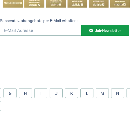
Passende Jobangebote per E-Mail erhalten:
Job-Newsletter
G
H
I
J
K
L
M
N