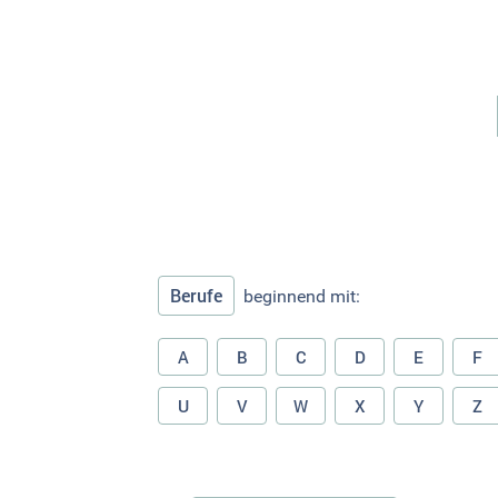
Berufe
beginnend mit:
A
B
C
D
E
F
U
V
W
X
Y
Z