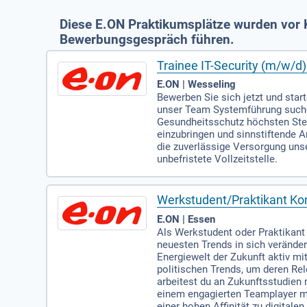
Diese E.ON Praktikumsplätze wurden vor K
Bewerbungsgespräch führen.
Trainee IT-Security (m/w/d) 
E.ON | Wesseling
Bewerben Sie sich jetzt und star
unser Team Systemführung suchen
Gesundheitsschutz höchsten Stell
einzubringen und sinnstiftende A
die zuverlässige Versorgung uns
unbefristete Vollzeitstelle.
Werkstudent/Praktikant Kon
E.ON | Essen
Als Werkstudent oder Praktikant 
neuesten Trends in sich verände
Energiewelt der Zukunft aktiv m
politischen Trends, um deren R
arbeitest du an Zukunftsstudien
einem engagierten Teamplayer mit
einer hohen Affinität zu digita