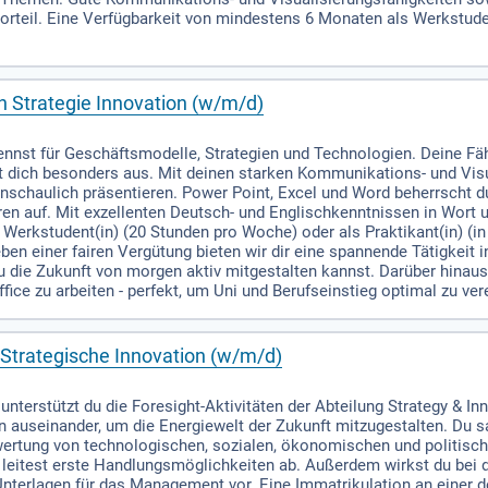
Vorteil. Eine Verfügbarkeit von mindestens 6 Monaten als Werkstude
n Strategie Innovation (w/m/d)
ennst für Geschäftsmodelle, Strategien und Technologien. Deine Fäh
t dich besonders aus. Mit deinen starken Kommunikations- und Vis
nschaulich präsentieren. Power Point, Excel und Word beherrscht d
n auf. Mit exzellenten Deutsch- und Englischkenntnissen in Wort un
Werkstudent(in) (20 Stunden pro Woche) oder als Praktikant(in) (in V
en einer fairen Vergütung bieten wir dir eine spannende Tätigkeit
u die Zukunft von morgen aktiv mitgestalten kannst. Darüber hinaus p
ice zu arbeiten - perfekt, um Uni und Berufseinstieg optimal zu ver
 Strategische Innovation (w/m/d)
unterstützt du die Foresight-Aktivitäten der Abteilung Strategy & In
 auseinander, um die Energiewelt der Zukunft mitzugestalten. Du 
wertung von technologischen, sozialen, ökonomischen und politisch
 leitest erste Handlungsmöglichkeiten ab. Außerdem wirkst du bei d
Unterlagen für das Management vor. Eine Immatrikulation an einer 