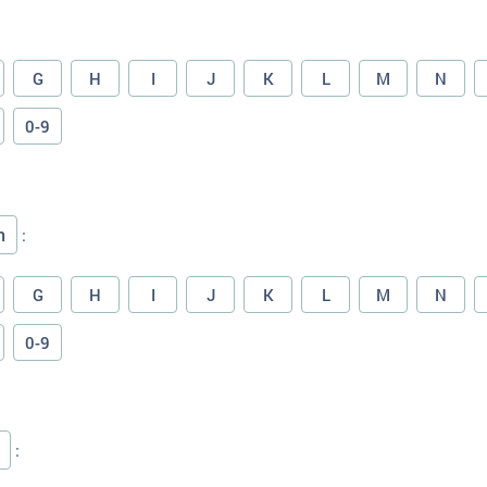
G
H
I
J
K
L
M
N
0-9
n
:
G
H
I
J
K
L
M
N
0-9
: