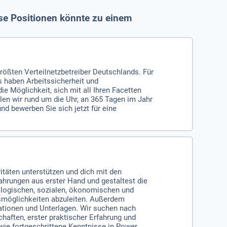
ese Positionen könnte zu einem
größten Verteilnetzbetreiber Deutschlands. Für
 haben Arbeitssicherheit und
e Möglichkeit, sich mit all Ihren Facetten
llen wir rund um die Uhr, an 365 Tagen im Jahr
d bewerben Sie sich jetzt für eine
vitäten unterstützen und dich mit den
hrungen aus erster Hand und gestaltest die
nologischen, sozialen, ökonomischen und
smöglichkeiten abzuleiten. Außerdem
tationen und Unterlagen. Wir suchen nach
haften, erster praktischer Erfahrung und
wie fortgeschrittene Kenntnisse in Power