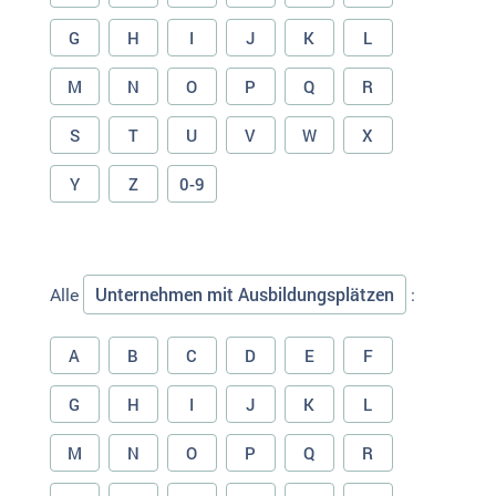
G
H
I
J
K
L
M
N
O
P
Q
R
S
T
U
V
W
X
Y
Z
0-9
Unternehmen mit Ausbildungsplätzen
Alle
:
A
B
C
D
E
F
G
H
I
J
K
L
M
N
O
P
Q
R