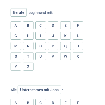
Berufe
beginnend mit:
A
B
C
D
E
F
G
H
I
J
K
L
M
N
O
P
Q
R
S
T
U
V
W
X
Y
Z
Unternehmen mit Jobs
Alle
:
A
B
C
D
E
F