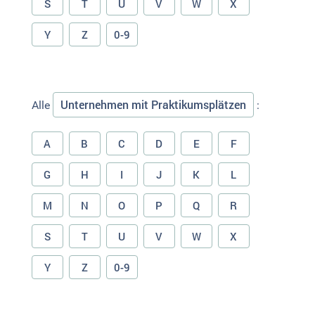
S
T
U
V
W
X
Y
Z
0-9
Unternehmen mit Praktikumsplätzen
Alle
:
A
B
C
D
E
F
G
H
I
J
K
L
M
N
O
P
Q
R
S
T
U
V
W
X
Y
Z
0-9