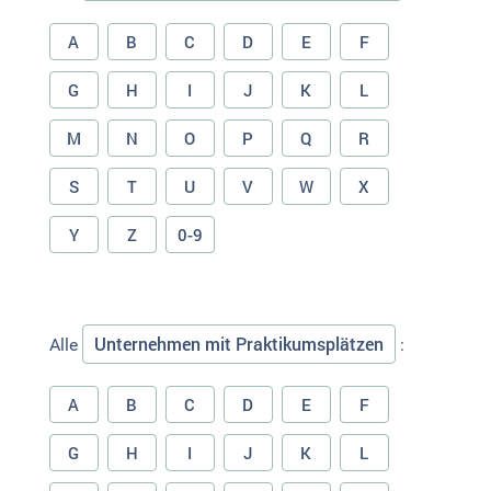
A
B
C
D
E
F
G
H
I
J
K
L
M
N
O
P
Q
R
S
T
U
V
W
X
Y
Z
0-9
Unternehmen mit Praktikumsplätzen
Alle
:
A
B
C
D
E
F
G
H
I
J
K
L