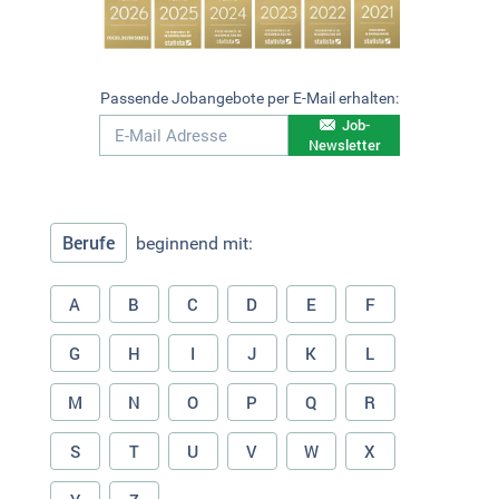
Passende Jobangebote per E-Mail erhalten:
Job-
Newsletter
Berufe
beginnend mit:
A
B
C
D
E
F
G
H
I
J
K
L
M
N
O
P
Q
R
S
T
U
V
W
X