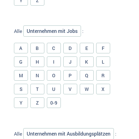
Y
Z
Unternehmen mit Jobs
Alle
:
A
B
C
D
E
F
G
H
I
J
K
L
M
N
O
P
Q
R
S
T
U
V
W
X
Y
Z
0-9
Unternehmen mit Ausbildungsplätzen
Alle
: