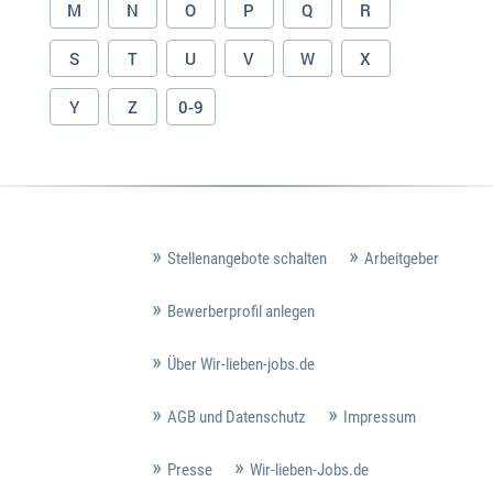
M
N
O
P
Q
R
S
T
U
V
W
X
Y
Z
0-9
Stellenangebote schalten
Arbeitgeber
Bewerberprofil anlegen
Über Wir-lieben-jobs.de
AGB und Datenschutz
Impressum
Presse
Wir-lieben-Jobs.de