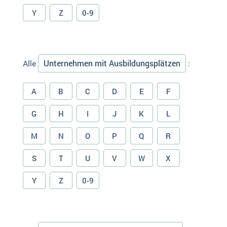
Y
Z
0-9
Unternehmen mit Ausbildungsplätzen
Alle
:
A
B
C
D
E
F
G
H
I
J
K
L
M
N
O
P
Q
R
S
T
U
V
W
X
Y
Z
0-9