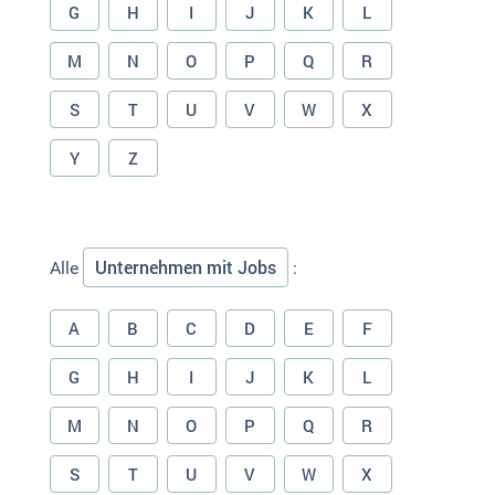
G
H
I
J
K
L
M
N
O
P
Q
R
S
T
U
V
W
X
Y
Z
Unternehmen mit Jobs
Alle
:
A
B
C
D
E
F
G
H
I
J
K
L
M
N
O
P
Q
R
S
T
U
V
W
X