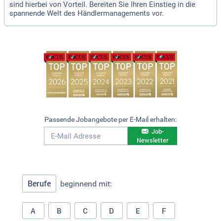
sind hierbei von Vorteil. Bereiten Sie Ihren Einstieg in die
spannende Welt des Händlermanagements vor.
Passende Jobangebote per E-Mail erhalten:
Job-
Newsletter
Berufe
beginnend mit:
A
B
C
D
E
F