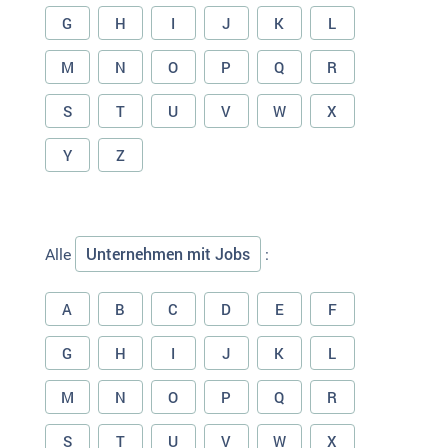
G
H
I
J
K
L
M
N
O
P
Q
R
S
T
U
V
W
X
Y
Z
Unternehmen mit Jobs
Alle
:
A
B
C
D
E
F
G
H
I
J
K
L
M
N
O
P
Q
R
S
T
U
V
W
X