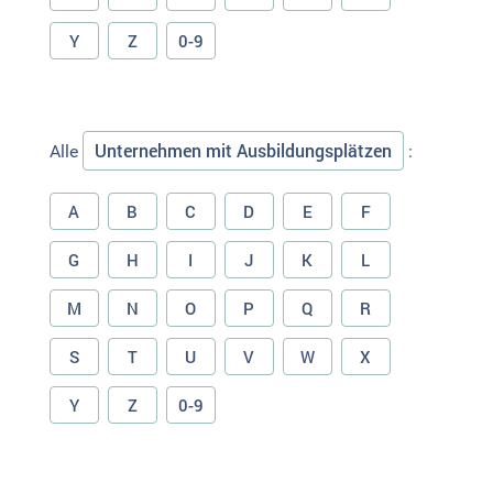
Y
Z
0-9
Unternehmen mit Ausbildungsplätzen
Alle
:
A
B
C
D
E
F
G
H
I
J
K
L
M
N
O
P
Q
R
S
T
U
V
W
X
Y
Z
0-9