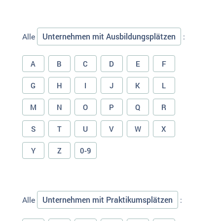
Unternehmen mit Ausbildungsplätzen
Alle
:
A
B
C
D
E
F
G
H
I
J
K
L
M
N
O
P
Q
R
S
T
U
V
W
X
Y
Z
0-9
Unternehmen mit Praktikumsplätzen
Alle
: