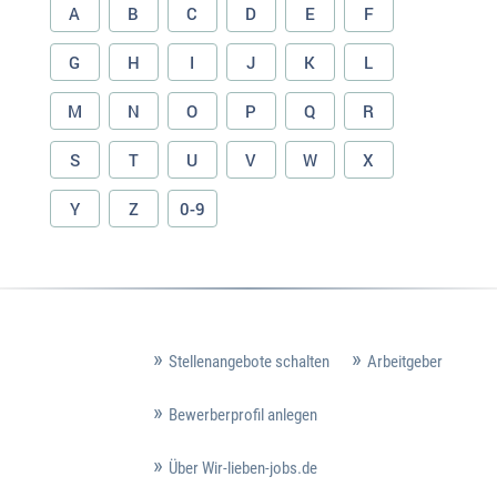
A
B
C
D
E
F
G
H
I
J
K
L
M
N
O
P
Q
R
S
T
U
V
W
X
Y
Z
0-9
Stellenangebote schalten
Arbeitgeber
Bewerberprofil anlegen
Über Wir-lieben-jobs.de