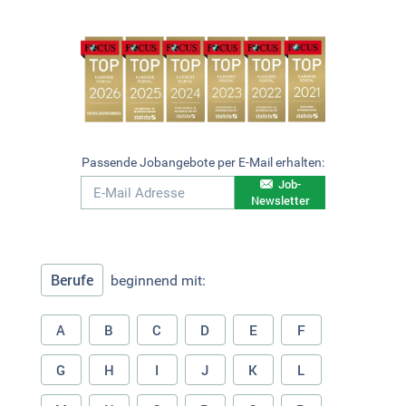
Passende Jobangebote per E-Mail erhalten:
Job-
Newsletter
Berufe
beginnend mit:
A
B
C
D
E
F
G
H
I
J
K
L