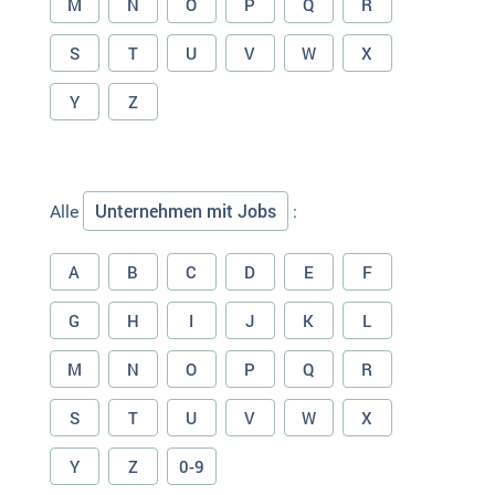
M
N
O
P
Q
R
S
T
U
V
W
X
Y
Z
Unternehmen mit Jobs
Alle
:
A
B
C
D
E
F
G
H
I
J
K
L
M
N
O
P
Q
R
S
T
U
V
W
X
Y
Z
0-9