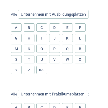
Unternehmen mit Ausbildungsplätzen
Alle
:
A
B
C
D
E
F
G
H
I
J
K
L
M
N
O
P
Q
R
S
T
U
V
W
X
Y
Z
0-9
Unternehmen mit Praktikumsplätzen
Alle
:
A
B
C
D
E
F