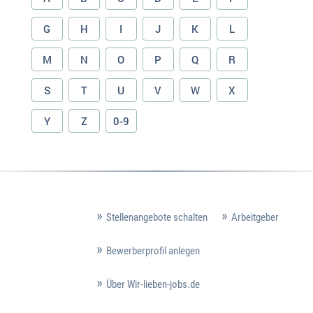
G
H
I
J
K
L
M
N
O
P
Q
R
S
T
U
V
W
X
Y
Z
0-9
Stellenangebote schalten
Arbeitgeber
Bewerberprofil anlegen
Über Wir-lieben-jobs.de