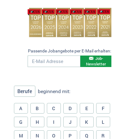
Passende Jobangebote per E-Mail erhalten:
Job-
Newsletter
Berufe
beginnend mit:
A
B
C
D
E
F
G
H
I
J
K
L
M
N
O
P
Q
R