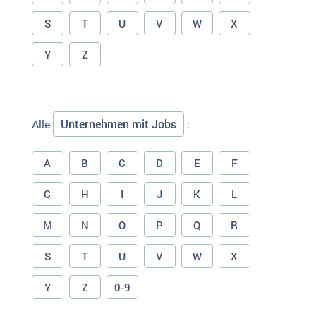
S
T
U
V
W
X
Y
Z
Unternehmen mit Jobs
Alle
:
A
B
C
D
E
F
G
H
I
J
K
L
M
N
O
P
Q
R
S
T
U
V
W
X
Y
Z
0-9