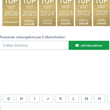
Passende Jobangebote per E-Mail erhalten:
Job-Newsletter
G
H
I
J
K
L
M
N