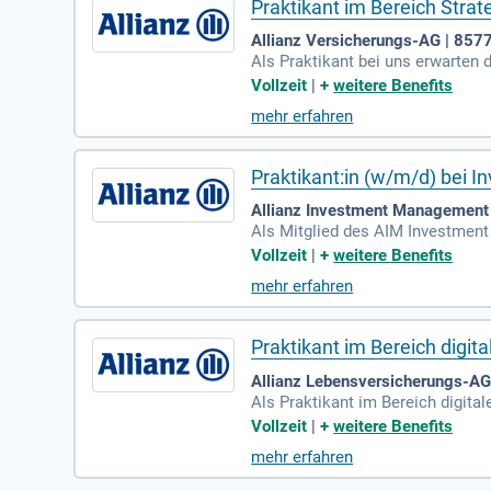
Praktikant im Bereich Strat
Allianz Versicherungs-AG | 8577
Als Praktikant bei uns erwarten 
überzeugenden Präsentationen, d
Vollzeit
|
+
weitere Benefits
Strategiepräsentationen vor. Dei
mehr erfahren
d unterstützt bei der Optimieru
ungen und identifizierst neue An
Praktikant:in (w/m/d) bei I
Allianz Investment Management
Als Mitglied des AIM Investment
le Investmentportfolios der Alli
Vollzeit
|
+
weitere Benefits
rwards, Futures und Swaps unter
mehr erfahren
kooperierst eng mit Kollegen aus
der Transaktionen bei. Werde Tei
Praktikant im Bereich digi
Allianz Lebensversicherungs-AG
Als Praktikant im Bereich digita
t selbstständig mit unseren Bus
Vollzeit
|
+
weitere Benefits
Dabei koordinierst du eng mit 
mehr erfahren
Jira und Confluence unterstützt
men aus. Wenn du ein Interesse 