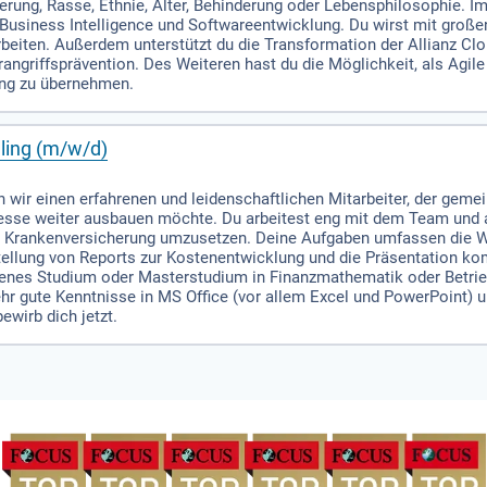
tierung, Rasse, Ethnie, Alter, Behinderung oder Lebensphilosophie
usiness Intelligence und Softwareentwicklung. Du wirst mit große
iten. Außerdem unterstützt du die Transformation der Allianz Clou
angriffsprävention. Des Weiteren hast du die Möglichkeit, als Agil
ng zu übernehmen.
lling (m/w/d)
n wir einen erfahrenen und leidenschaftlichen Mitarbeiter, der gem
esse weiter ausbauen möchte. Du arbeitest eng mit dem Team und 
er Krankenversicherung umzusetzen. Deine Aufgaben umfassen die W
stellung von Reports zur Kostenentwicklung und die Präsentation 
ittenes Studium oder Masterstudium in Finanzmathematik oder Betrie
hr gute Kenntnisse in MS Office (vor allem Excel und PowerPoint) u
wirb dich jetzt.