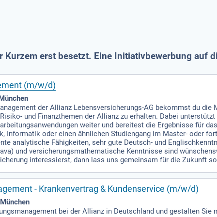
r Kurzem erst besetzt. Eine Initiativbewerbung auf 
gement (m/w/d)
, München
anagement der Allianz Lebensversicherungs-AG bekommst du die Mö
Risiko- und Finanzthemen der Allianz zu erhalten. Dabei unterstütz
erarbeitungsanwendungen weiter und bereitest die Ergebnisse für da
k, Informatik oder einen ähnlichen Studiengang im Master- oder fo
ente analytische Fähigkeiten, sehr gute Deutsch- und Englischkennt
ava) und versicherungsmathematische Kenntnisse sind wünschenswe
cherung interessierst, dann lass uns gemeinsam für die Zukunft so
gement - Krankenvertrag & Kundenservice (m/w/d)
, München
ngsmanagement bei der Allianz in Deutschland und gestalten Sie mit