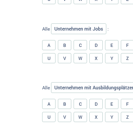
Unternehmen mit Jobs
Alle
:
A
B
C
D
E
F
U
V
W
X
Y
Z
Unternehmen mit Ausbildungsplätze
Alle
A
B
C
D
E
F
U
V
W
X
Y
Z