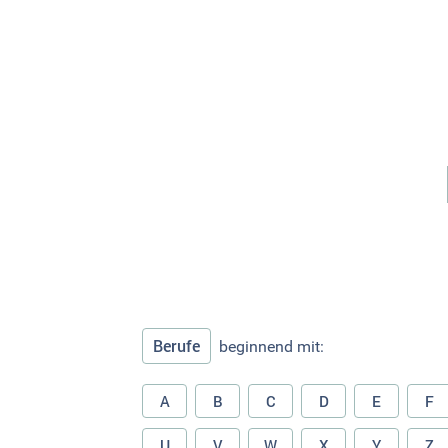
Berufe
beginnend mit:
A
B
C
D
E
F
U
V
W
X
Y
Z