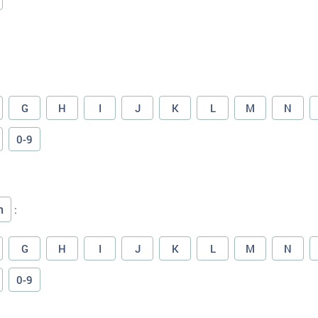
G
H
I
J
K
L
M
N
0-9
n
:
G
H
I
J
K
L
M
N
0-9