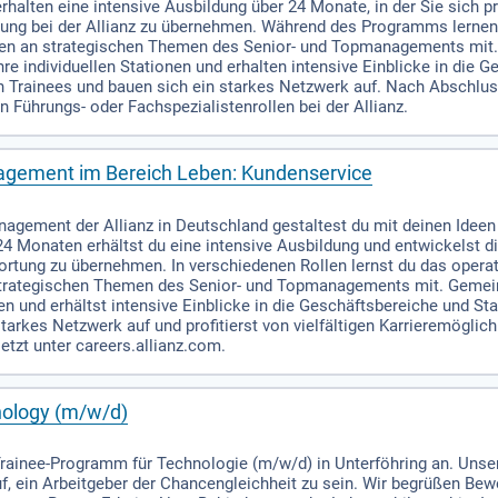
halten eine intensive Ausbildung über 24 Monate, in der Sie sich p
tung bei der Allianz zu übernehmen. Während des Programms lerne
eiten an strategischen Themen des Senior- und Topmanagements mit
e individuellen Stationen und erhalten intensive Einblicke in die 
n Trainees und bauen sich ein starkes Netzwerk auf. Nach Abschl
n Führungs- oder Fachspezialistenrollen bei der Allianz.
agement im Bereich Leben: Kundenservice
agement der Allianz in Deutschland gestaltest du mit deinen Ideen 
4 Monaten erhältst du eine intensive Ausbildung und entwickelst d
wortung zu übernehmen. In verschiedenen Rollen lernst du das oper
 strategischen Themen des Senior- und Topmanagements mit. Geme
n und erhältst intensive Einblicke in die Geschäftsbereiche und St
starkes Netzwerk auf und profitierst von vielfältigen Karrieremögl
etzt unter careers.allianz.com.
nology (m/w/d)
-Trainee-Programm für Technologie (m/w/d) in Unterföhring an. Unser
auf, ein Arbeitgeber der Chancengleichheit zu sein. Wir begrüßen B