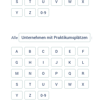
S
T
U
V
W
X
Y
Z
0-9
Unternehmen mit Praktikumsplätzen
Alle
:
A
B
C
D
E
F
G
H
I
J
K
L
M
N
O
P
Q
R
S
T
U
V
W
X
Y
Z
0-9