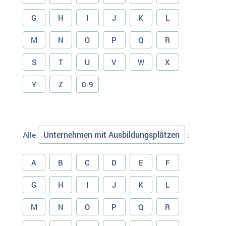
G
H
I
J
K
L
M
N
O
P
Q
R
S
T
U
V
W
X
Y
Z
0-9
Unternehmen mit Ausbildungsplätzen
Alle
:
A
B
C
D
E
F
G
H
I
J
K
L
M
N
O
P
Q
R