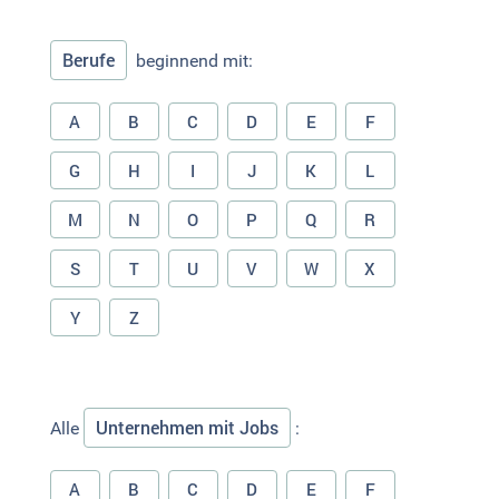
Berufe
beginnend mit:
A
B
C
D
E
F
G
H
I
J
K
L
M
N
O
P
Q
R
S
T
U
V
W
X
Y
Z
Unternehmen mit Jobs
Alle
:
A
B
C
D
E
F